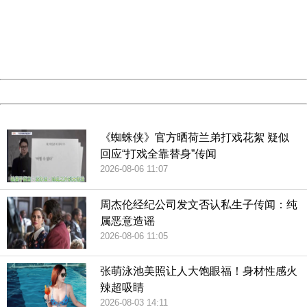
Please report this message and include the following
information to us.
Thank you very much!
URL:
http://3g.china.com:8080/act/culture/11170805/201901
Server:
cms-9-157
Date:
2026/08/07 20:52:47
Powered by China
China
《蜘蛛侠》官方晒荷兰弟打戏花絮 疑似
回应“打戏全靠替身”传闻
2026-08-06 11:07
周杰伦经纪公司发文否认私生子传闻：纯
属恶意造谣
2026-08-06 11:05
张萌泳池美照让人大饱眼福！身材性感火
辣超吸睛
2026-08-03 14:11