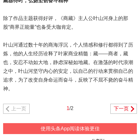
藏器待时，弘扬坚韧奋斗精神
除了作品主题获得好评，《商藏》主人公叶山河身上的那
股“商界正能量”也备受大咖肯定。
叶山河通过数十年的商海浮沉，个人情感和修行都得到了历
炼，他的人生经历诠释了叶家商业精髓：藏——商者，藏
也，安忍不动如大地，静虑深秘如地藏。在激荡的时代浪潮
之中，叶山河坚守内心的安定，以自己的行动来贯彻自己的
追求，为了改变自身命运而奋斗，反映了不屈不挠的奋斗精
神。
1
/2
上一页
下一页
使用头条App阅读体验更佳