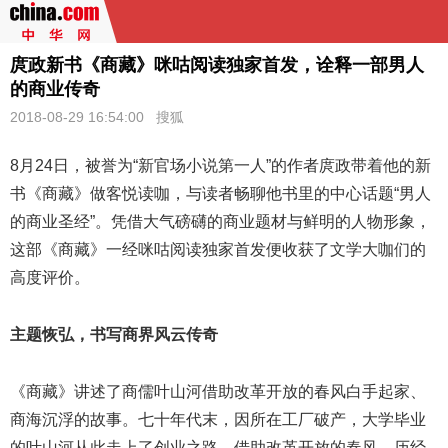
庹政新书《商藏》咪咕阅读独家首发，诠释一部男人
的商业传奇
2018-08-29 16:54:00
搜狐
8月24日，被誉为“新官场小说第一人”的作者庹政带着他的新
书《
商藏
》做客悦读咖，与读者畅聊他书里的中心话题“男人
的商业圣经”。凭借大气磅礴的商业题材与鲜明的人物形象，
这部《商藏》一经咪咕阅读独家首发便收获了文学大咖们的
高度评价。
主题恢弘，书写商界风云传奇
《商藏》讲述了商儒叶山河借助改革开放的春风白手起家、
商海沉浮的故事。七十年代末，因所在工厂破产，大学毕业
的叶山河从此走上了创业之路。借助改革开放的春风，历经