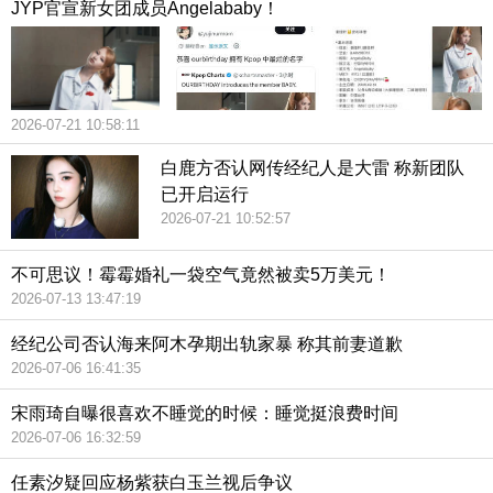
JYP官宣新女团成员Angelababy！
2026-07-21 10:58:11
白鹿方否认网传经纪人是大雷 称新团队
已开启运行
2026-07-21 10:52:57
不可思议！霉霉婚礼一袋空气竟然被卖5万美元！
2026-07-13 13:47:19
经纪公司否认海来阿木孕期出轨家暴 称其前妻道歉
2026-07-06 16:41:35
宋雨琦自曝很喜欢不睡觉的时候：睡觉挺浪费时间
2026-07-06 16:32:59
任素汐疑回应杨紫获白玉兰视后争议