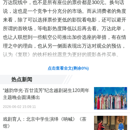
万达院线中，也不是所有座位的票价都是300元。换句话
说，这也是一个竞争十分充分的市场。而从消费者的角度
来看，除了可以选择票价更低的影院看电影，还可以避开
所谓的首映场，等电影热度降低以后再去看。万达此举，
也让人联想到一些航空公司推出加价选座的举措，有在情
理之中的理由，也从另一侧面表现出万达对观众的预估，
认为《复联》的铁杆粉丝愿意为更好的观影条件买单。
责任编辑：段颖 CC004
点击查看全文(剩余
0
%)
热点新闻
“越韵华光·百廿流芳”纪念越剧诞生120周年
主题晚会圆满播出
2026-06-02 15:09:11
戏剧育人：北京中学生演绎《呐喊》《茶
馆》