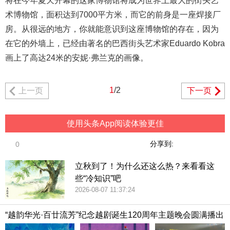
将在今年夏天开幕的这家博物馆将成为世界上最大的街头艺
术博物馆，面积达到7000平方米，而它的前身是一座焊接厂
房。从很远的地方，你就能意识到这座博物馆的存在，因为
在它的外墙上，已经由著名的巴西街头艺术家Eduardo Kobra
画上了高达24米的安妮·弗兰克的画像。
1
/2
上一页
下一页
使用头条App阅读体验更佳
分享到:
0
立秋到了！为什么还这么热？来看看这
些“冷知识”吧
2026-08-07 11:37:24
“越韵华光·百廿流芳”纪念越剧诞生120周年主题晚会圆满播出