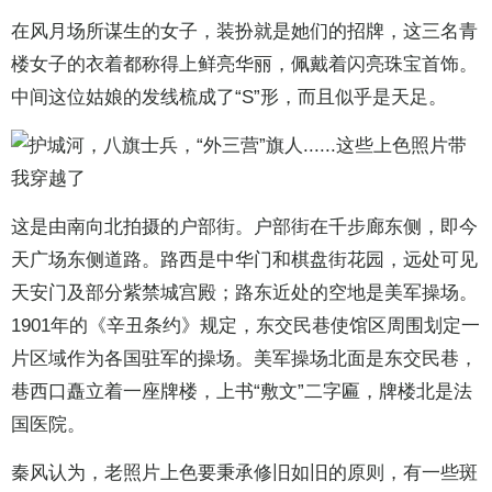
在风月场所谋生的女子，装扮就是她们的招牌，这三名青
楼女子的衣着都称得上鲜亮华丽，佩戴着闪亮珠宝首饰。
中间这位姑娘的发线梳成了“S”形，而且似乎是天足。
这是由南向北拍摄的户部街。户部街在千步廊东侧，即今
天广场东侧道路。路西是中华门和棋盘街花园，远处可见
天安门及部分紫禁城宫殿；路东近处的空地是美军操场。
1901年的《辛丑条约》规定，东交民巷使馆区周围划定一
片区域作为各国驻军的操场。美军操场北面是东交民巷，
巷西口矗立着一座牌楼，上书“敷文”二字匾，牌楼北是法
国医院。
秦风认为，老照片上色要秉承修旧如旧的原则，有一些斑