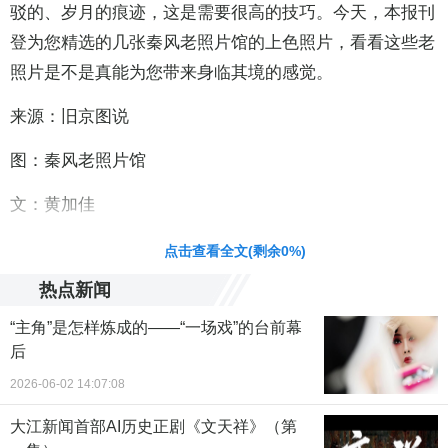
驳的、岁月的痕迹，这是需要很高的技巧。今天，本报刊
登为您精选的几张秦风老照片馆的上色照片，看看这些老
照片是不是真能为您带来身临其境的感觉。
来源：旧京图说
图：秦风老照片馆
文：黄加佳
责任编辑：段颖 CC004
点击查看全文(剩余
0
%)
热点新闻
“主角”是怎样炼成的——“一场戏”的台前幕
后
2026-06-02 14:07:08
大江新闻首部AI历史正剧《文天祥》（第