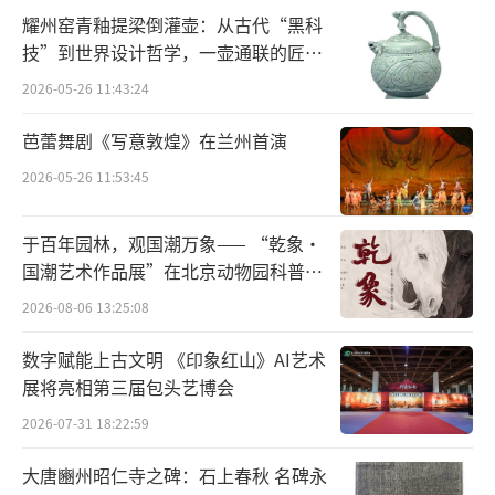
耀州窑青釉提梁倒灌壶：从古代“黑科
技”到世界设计哲学，一壶通联的匠心
宇宙
2026-05-26 11:43:24
芭蕾舞剧《写意敦煌》在兰州首演
2026-05-26 11:53:45
于百年园林，观国潮万象—— “乾象·
国潮艺术作品展”在北京动物园科普馆
机动展厅开展
2026-08-06 13:25:08
数字赋能上古文明 《印象红山》AI艺术
展将亮相第三届包头艺博会
2026-07-31 18:22:59
大唐豳州昭仁寺之碑：石上春秋 名碑永