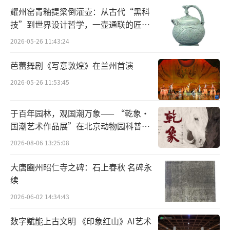
长柄圆舌铜勺，为探索此类微型铜容器的功能
耀州窑青釉提梁倒灌壶：从古代“黑科
用途提供了重要线索。
技”到世界设计哲学，一壶通联的匠心
宇宙
2026-05-26 11:43:24
芭蕾舞剧《写意敦煌》在兰州首演
2026-05-26 11:53:45
于百年园林，观国潮万象—— “乾象·
国潮艺术作品展”在北京动物园科普馆
机动展厅开展
2026-08-06 13:25:08
大唐豳州昭仁寺之碑：石上春秋 名碑永
续
铜盒内发现的一件柄饰连珠纹长柄圆舌铜
2026-06-02 14:34:43
勺
数字赋能上古文明 《印象红山》AI艺术
为揭示铜盒残留物的化学成分和物质组