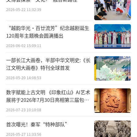
对垣曲北白鹅墓地进行了抢救性发掘
2026-05-22 11:32:39
，发现两周之际高等级墓葬九座，出土文
“越韵华光·百廿流芳”纪念越剧诞生
物标本500多件，初步认定该处墓地为召氏家族
120周年主题晚会圆满播出
太保匽中(燕仲)一支在东周王畿内的采邑公共墓
2026-06-02 15:09:11
地。尤为特别的是，M4、M6及M9三座女性贵
族墓中发现七件微型长方形或车形铜盒，造型
一部长江大画卷，半部中华文明史:《长
江文明大画卷》特刊全球首发
小巧精致，为目前同期墓葬中一次性出土最多
2026-05-20 14:08:53
者。
数字赋能上古文明 《印象红山》AI艺术
展将于2026年7月30日亮相第三届包头
艺博会
2026-07-23 10:10:08
首次曝光！秦军“特种部队”
2026-05-27 11:33:56