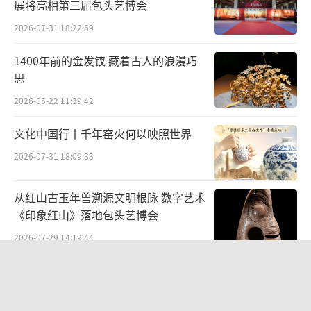
展将亮相第三届包头艺博会
成，山西省考古研究院联合中国科学院大学考
2026-07-31 18:22:59
古学与人类学系杨益民教授科研团队对铜盒残
1400年前的金发钗 藏着古人的浪漫巧
留物取样，进行了显微形貌和物质组成分析。
思
2026-05-22 11:39:42
文化中国行丨千年窑火何以映照世界
2026-07-31 18:09:33
从红山古玉年兽溯源文明根脉 数字艺术
《印象红山》落地包头艺博会
2026-07-29 14:19:44
“景山绘心・六省中国画精品邀请展”
——登陆景山观德殿 六省名家笔墨共绘
中轴雅韵
中国科学院大学韩宾博士现场取样及开展
2026-07-10 19:28:34