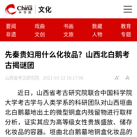
文化
要闻
戏曲
书画
数藏
教育
非遗
文创
文旅
人物
专题
先秦贵妇用什么化妆品？山西北白鹅考
古揭谜团
山西省考古研究院
2021-03-12 16:17:06
近日，山西省考古研究院联合中国科学院
大学考古学与人类学系的科研团队对山西垣曲
北白鹅墓地出土的微型铜盒内残留物进行取样
分析，证实其应为高等级女性贵族盛放、储存
化妆品的容器。垣曲北白鹅墓地铜盒化妆品的