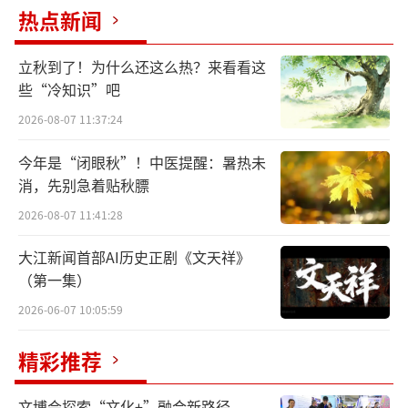
垣曲北白鹅墓地出土的微型铜盒
热点新闻
立秋到了！为什么还这么热？来看看这
些“冷知识”吧
2026-08-07 11:37:24
今年是“闭眼秋”！中医提醒：暑热未
消，先别急着贴秋膘
2026-08-07 11:41:28
大江新闻首部AI历史正剧《文天祥》
（第一集）
2026-06-07 10:05:59
垣曲北白鹅墓地出土的微型铜盒和铜盒内
的残留物
精彩推荐
2020年4月至12月，山西省考古研究院等
文博会探索“文化+”融合新路径