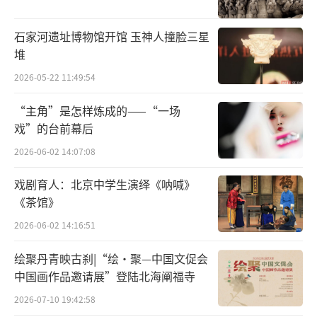
石家河遗址博物馆开馆 玉神人撞脸三星
堆
2026-05-22 11:49:54
“主角”是怎样炼成的——“一场
戏”的台前幕后
2026-06-02 14:07:08
戏剧育人：北京中学生演绎《呐喊》
山西省考古研究院等对垣曲北白鹅贵族墓
《茶馆》
地出土的微型铜盒
2026-06-02 14:16:51
其中，M4铜盒出土时，盖钮内发现小段穿
绘聚丹青映古刹|“绘·聚—中国文促会
中国画作品邀请展”登陆北海阐福寺
绳残存,盒内满盛混合红色物质的残留物。采集
残留物时，又在铜盒内发现一件柄饰连珠纹的
2026-07-10 19:42:58