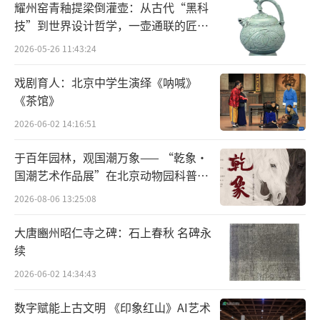
耀州窑青釉提梁倒灌壶：从古代“黑科
图就是未上色的草稿，其精细程度无可置疑。
技”到世界设计哲学，一壶通联的匠心
它的功用是交给皇帝审阅，批准后就按线描图
宇宙
2026-05-26 11:43:24
正式绘制。在杨泽华和同事指点下，记者注意
到，整张图是用7张纸拼接而成的，身体部分左
戏剧育人：北京中学生演绎《呐喊》
《茶馆》
右对称共6张，头部单独一张。“宫廷画作中，
皇后的服饰和坐姿几乎是一样的，是不是真正
2026-06-02 14:16:51
绘制时，画师只需要着重于头部就行了？”记
于百年园林，观国潮万象—— “乾象·
者玩笑地问道。没想到杨泽华认真地说：“是
国潮艺术作品展”在北京动物园科普馆
机动展厅开展
的。”想来，长时间保持一个姿势坐着不动让
2026-08-06 13:25:08
画师临摹，对皇后也是件辛苦事。这种“换
大唐豳州昭仁寺之碑：石上春秋 名碑永
头”的小心机，大概能算作是最早的P图了吧。
续
当然，对于慈禧太后这样的C位人物，断不
2026-06-02 14:34:43
可使用这种“伎俩”。记者看到，中年慈禧画
数字赋能上古文明 《印象红山》AI艺术