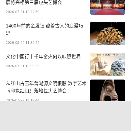
像的线描图上，不仅头部的纸张不是拼接的，
展将亮相第三届包头艺博会
而且连服装的颜色、饰品细节都用特别的字符
2026-07-31 18:22:59
标注出来。杨泽华的徒弟时倩举例
1400年前的金发钗 藏着古人的浪漫巧
说，“大”就是红色，“六”是绿
思
色，“兰”或“丰”是蓝色，“此”是紫色。
2026-05-22 11:39:42
她说，这些符号就像密码，用于画师之间的信
文化中国行丨千年窑火何以映照世界
息传递，有一些目前已能看懂，有些还未破
解，有待进一步研究。
2026-07-31 18:09:33
故宫博物院在全国文博机构中，率先以师
从红山古玉年兽溯源文明根脉 数字艺术
承制推动古书画装裱与修复技艺发展。目前，
《印象红山》落地包头艺博会
文物医院里从事古书画装裱修复技艺的共有23
2026-07-29 14:19:44
人，其中国家级传承人5人，可谓实力雄厚。记
“景山绘心・六省中国画精品邀请展”
者在书画修复工作室看见了几个年轻的面孔。
——登陆景山观德殿 六省名家笔墨共绘
杨泽华说是自己带的3个徒弟。他强调，除了传
中轴雅韵
2026-07-10 19:28:34