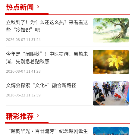
热点新闻
修复后的倦勤斋一角。旁边的殿宇、头顶的藤
萝架、四周的竹篱笆，整张通景画形成一个完
立秋到了！为什么还这么热？来看看这
些“冷知识”吧
整的场景，与小戏台浑然一体。李韵摄/光明图
片
2026-08-07 11:37:24
今年是“闭眼秋”！中医提醒：暑热未
中西医结合创造奇迹
消，先别急着贴秋膘
记者走进文物医院书画修复组时，一位年
2026-08-07 11:41:28
轻人正在用一张当代书法作品练习修复技艺，
文博会探索“文化+”融合新路径
科长杨泽华在一旁指导。
2026-05-22 11:32:39
杨泽华，国家级非遗项目“古字画装裱修
复技艺”的第三代传承人，1985年进入书画修
精彩推荐
复科，主持修复了大量故宫博物院藏书画文
“越韵华光·百廿流芳”纪念越剧诞生
物、中国驻外使馆藏书画文物，以及地方博物