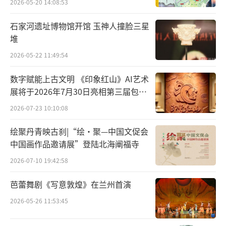
2026-05-20 14:08:53
面对厚厚的“病历”，他们制订了一整套
石家河遗址博物馆开馆 玉神人撞脸三星
精细的治疗方案。比如，针对容易掉色的矿物
堆
颜料，采用了传统的面团除尘方法：用软硬合
2026-05-22 11:49:54
适的面团在画面上轻轻滚动，将浮尘粘掉。又
数字赋能上古文明 《印象红山》AI艺术
如，经过测试分析取得颜料的固色用胶比例
展将于2026年7月30日亮相第三届包头
后，采用了化纤纸、海藻胶加固绢本画心的方
艺博会
2026-07-23 10:10:08
法。还有，经检测，通景画背面的托纸是桑皮
纸，这是一种已经绝迹的纸张，其制造工艺几
绘聚丹青映古刹|“绘·聚—中国文促会
乎失传。历尽周折，他们终于在安徽山区找到
中国画作品邀请展”登陆北海阐福寺
了一家仍会使用古法制造桑皮纸的造纸厂。
2026-07-10 19:42:58
芭蕾舞剧《写意敦煌》在兰州首演
在给文物诊病的过程中，杨泽华和同事们
也发现了一些以往从未被关注的细节。工作室
2026-05-26 11:53:45
的大案子上铺了一张皇后肖像的线描图。线描