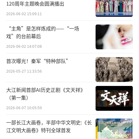
120周年主题晚会圆满播出
馆藏书画文物。
2026-06-02 15:09:11
说起自己修复过的古书画，杨泽华感受最
“主角”是怎样炼成的——“一场
深的是倦勤斋的通景画。他认为，这是古书画
戏”的台前幕后
修复第一次真正与现代科技相结合的实践。倦
2026-06-02 14:07:08
勤斋位于故宫乾隆花园的东北角，建于乾隆三
首次曝光！秦军“特种部队”
十七年（1772年）。这张通景画类似于当下
2026-05-27 11:33:56
的“三维立体绘画”，由屋顶及墙壁的22张单
独的画幅拼接而成，形成一个完整的场景。修
大江新闻首部AI历史正剧《文天祥》
复前，经过包括实验室等多科室的医生会诊，
（第一集）
这张通景画已病入膏肓：每张画都尺幅巨大，
2026-06-07 10:05:59
且每张画之间的画意都互相连贯；西式画法使
一部长江大画卷，半部中华文明史:《长
得画面颜色层厚重，且年久失去胶性而极易掉
江文明大画卷》特刊全球首发
色，绢本质地脆化严重……