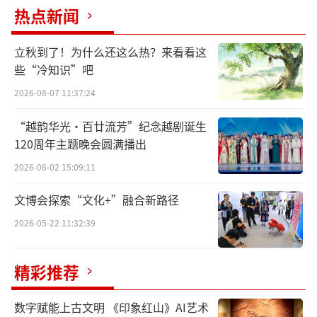
热点新闻
立秋到了！为什么还这么热？来看看这
些“冷知识”吧
2026-08-07 11:37:24
“越韵华光·百廿流芳”纪念越剧诞生
120周年主题晚会圆满播出
历史学者、天津社科院研究员罗澍伟介绍
说，每年公历的10月7日、8日或9日，太阳到达
2026-06-02 15:09:11
黄经195度，为“寒露”节气开始。此时节，北
文博会探索“文化+”融合新路径
半球阳光照射角度明显倾斜，地面接收的阳光
2026-05-22 11:32:39
热量显著减少，白天秋高气爽，夜晚冷若冰
霜，因此“寒露”成为二十四节气中第一个
精彩推荐
带“寒”字的节气。
数字赋能上古文明 《印象红山》AI艺术