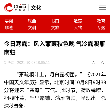
文化
要闻
戏曲
书画
数藏
教育
非遗
文创
文旅
人物
专题
今日寒露：风入蒹葭秋色晚 气冷露凝雁
南归
新华网
2021-10-08 10:05:11
“萧疏桐叶上，月白露初团。”《2021年
中国天文年历》显示，北京时间10月8日9时39
分将迎来“寒露”节气。此时节，荷败蝉噤，
桐残叶黄，千里霜铺，鸿雁南归，呈现出一派
深秋景象。