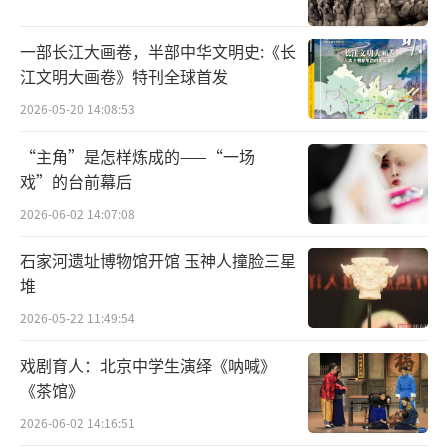
的生理活动一定要适应自然界规律，以确保体
内阴阳平衡。科学安排衣食住行，使身体同步
一部长江大画卷，半部中华文明史:《长
适应气候变化，对公众十分重要。
江文明大画卷》特刊全球首发
2026-05-20 14:08:53
伤风受凉是此时节感冒的主要诱因，“寒
露脚不露”，一定要随时注意增添衣物，注重
“主角”是怎样炼成的——“一场
戏”的台前幕后
足部保暖，穿着保暖性能好的鞋袜，坚持温水
浴足和穴位按摩，促进血液循环。
2026-06-02 14:07:08
石家河遗址博物馆开馆 玉神人撞脸三星
加强户外锻炼并持之以恒，以增强体质。
堆
老年人宜散步、慢跑、打太极拳，中青年可跑
2026-05-22 11:49:54
步、爬山、打球等；平日要注意劳逸结合，早
睡早起，保证充足睡眠；还要学会保持良好的
戏剧育人：北京中学生演绎《呐喊》
《茶馆》
心态，因势利导，宣泄积郁之情，培养乐观豁
达的胸襟。
2026-06-02 14:16:51