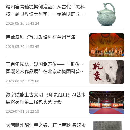
耀州窑青釉提梁倒灌壶：从古代“黑科
“金秋之时，燥气当令”。饮食调理应遵
技”到世界设计哲学，一壶通联的匠心
循“养阴防燥，润肺益胃，平衡五味”的原
宇宙
2026-05-26 11:43:24
则，适当多食甘、淡、滋润的食物，少食辛
辣，以防咽干口燥，而润燥多汁的各类水果，
芭蕾舞剧《写意敦煌》在兰州首演
当为首选。常吃萝卜、冬瓜、白菜、莲藕以及
2026-05-26 11:53:45
豆类、海带、紫菜、银耳、芝麻、乳制品等，
既能生津止渴、润肺清心，又可利肠解毒，调
于百年园林，观国潮万象—— “乾象·
国潮艺术作品展”在北京动物园科普馆
整血压，静心安神。（记者周润健）
（责任编辑：
机动展厅开展
2026-08-06 13:25:08
陈玲玲）
数字赋能上古文明 《印象红山》AI艺术
展将亮相第三届包头艺博会
2026-07-31 18:22:59
大唐豳州昭仁寺之碑：石上春秋 名碑永