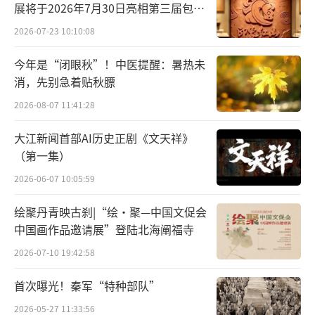
“寒露寒露，遍地冷露”。古人根据对大
展将于2026年7月30日亮相第三届包头
自然的观察，将“寒露”分为三候：一候鸿雁
艺博会
2026-07-23 10:10:08
来宾；二候雀入大水为蛤；三候菊有黄华。意
今年是“闭眼秋”！中医提醒：暑热未
思是说，此时节，大雁南飞，雀鸟不见，菊花
消，先别急着贴秋膘
竞开。
2026-08-07 11:41:28
由于“寒露”是气候从凉爽到寒冷的过渡
大江新闻首部AI历史正剧《文天祥》
和转折，相对于“白露”而言，“寒露”期间
（第一集）
气候更凉，气温更低，标志着深秋来临。“露
2026-06-07 10:05:59
气寒冷，将凝结也”，甚至可见初霜，所
绘聚丹青映古刹|“绘·聚—中国文促会
以“寒露”之后的节气便是“霜降”。
中国画作品邀请展”登陆北海阐福寺
“寒露”时节应该如何养生保健？罗澍伟
2026-07-10 19:42:58
结合民间传统和养生专家的建议说，“寒
首次曝光！秦军“特种部队”
露”恰值热冷交替，阳气渐退，阴气渐生，人
2026-05-27 11:33:56