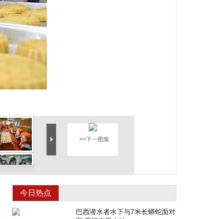
>>下一图集
今日热点
巴西潜水者水下与7米长蟒蛇面对