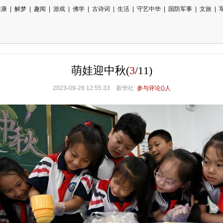
健康
|
解梦
|
趣闻
|
游戏
|
佛学
|
古诗词
|
生活
|
守艺中华
|
国防军事
|
文旅
|
萌娃迎中秋
(
3
/
11
)
2023-09-28 12:55:33 新华社
参与评论(
)人