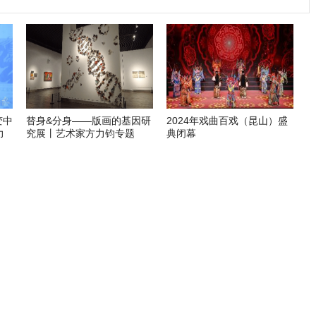
变中
替身&分身——版画的基因研
2024年戏曲百戏（昆山）盛
力
究展丨艺术家方力钧专题
典闭幕