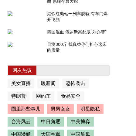
面 系现存最大蛇
港铁红磡站一列车脱轨 有车门爆
开飞脱
四国混血 俄罗斯高配版“刘亦菲”
目测300斤 我真替你们担心这床
的质量
网友热议
美女直播
暖新闻
恐怖袭击
特朗普
网约车
食品安全
圈里那些事儿
男男女女
明星隐私
台海风云
中日角逐
中美博弈
中国潜艇
大国空军
中国航母