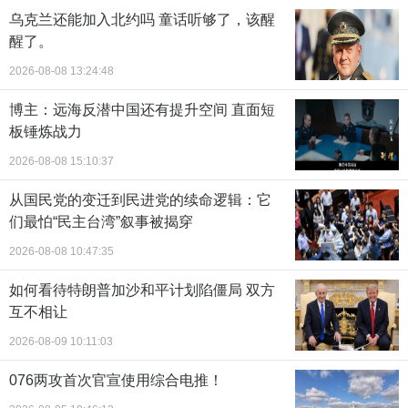
乌克兰还能加入北约吗 童话听够了，该醒
醒了。
2026-08-08 13:24:48
博主：远海反潜中国还有提升空间 直面短
板锤炼战力
2026-08-08 15:10:37
从国民党的变迁到民进党的续命逻辑：它
们最怕“民主台湾”叙事被揭穿
2026-08-08 10:47:35
如何看待特朗普加沙和平计划陷僵局 双方
互不相让
2026-08-09 10:11:03
076两攻首次官宣使用综合电推！