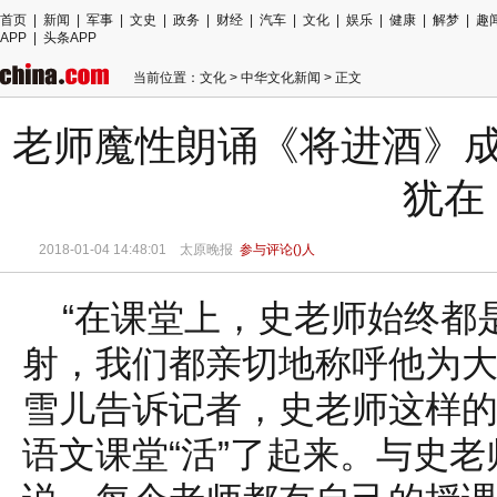
首页
|
新闻
|
军事
|
文史
|
政务
|
财经
|
汽车
|
文化
|
娱乐
|
健康
|
解梦
|
趣
APP
|
头条APP
当前位置：
文化
>
中华文化新闻
> 正文
老师魔性朗诵《将进酒》成
犹在
2018-01-04 14:48:01 太原晚报
参与评论(
)人
“在课堂上，史老师始终都
射，我们都亲切地称呼他为大
雪儿告诉记者，史老师这样
语文课堂“活”了起来。与史