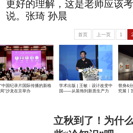
更好的理解，这是老师应该考
说。张琦 孙晨
首页
上一页
1
“中国纪录片国际传播的新格
学术出版 | 王敏：设计改变中
替身&
局”沙龙在京举办
国——从装饰到新质生产力
究展丨
立秋到了！为什