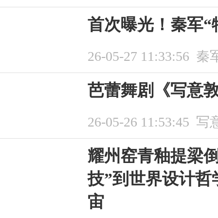
首次曝光！秦军“
26-05-27 11:33:56
秦
芭蕾舞剧《写意
26-05-26 11:53:45
写
耀州窑青釉提梁倒
技”到世界设计哲
宙