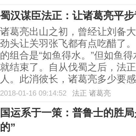
蜀汉谋臣法正：让诸葛亮平步
诸葛亮出山之初，曾经让刘备大
劲头让关羽张飞都有点吃醋了。
的组合是“如鱼得水。”但如鱼
就结束了。自从伐蜀之后，法正
人。此消彼长，诸葛亮多少要感
2018-01-16 09:14:52
法正
诸葛亮
国运系于一策：普鲁士的胜局
的”