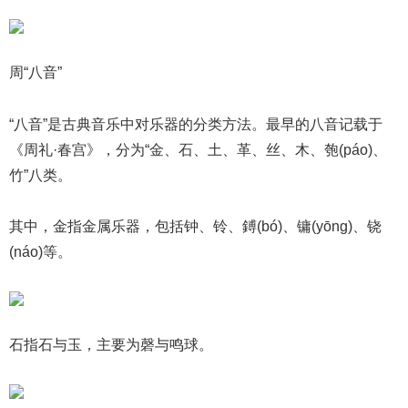
周“八音”
“八音”是古典音乐中对乐器的分类方法。最早的八音记载于
《周礼·春宫》，分为“金、石、土、革、丝、木、匏(páo)、
竹”八类。
其中，金指金属乐器，包括钟、铃、鎛(bó)、镛(yōng)、铙
(náo)等。
石指石与玉，主要为磬与鸣球。