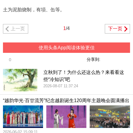
土为泥胎烧制，有埙、缶等。
1
/4
上一页
下一页
使用头条App阅读体验更佳
分享到:
0
立秋到了！为什么还这么热？来看看这
些“冷知识”吧
2026-08-07 11:37:24
“越韵华光·百廿流芳”纪念越剧诞生120周年主题晚会圆满播出
2026-06-02 15:09:11