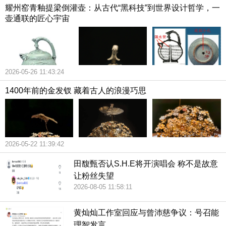
耀州窑青釉提梁倒灌壶：从古代“黑科技”到世界设计哲学，一
壶通联的匠心宇宙
2026-05-26 11:43:24
1400年前的金发钗 藏着古人的浪漫巧思
2026-05-22 11:39:42
田馥甄否认S.H.E将开演唱会 称不是故意
让粉丝失望
2026-08-05 11:58:11
黄灿灿工作室回应与曾沛慈争议：号召能
理智发言