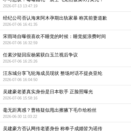
2026-07-13 13:47:19
经纪公司否认海来阿木孕期出轨家暴 称其前妻道歉
2026-07-06 16:41:35
宋雨琦自曝很喜欢不睡觉的时候：睡觉挺浪费时间
2026-07-06 16:32:59
任素汐疑回应杨紫获白玉兰视后争议
2026-07-06 16:25:26
汪东城分享飞轮海成员现状 整场对话不提炎亚纶
2026-07-06 16:04:50
吴建豪老婆真实身份是日本歌手 正脸照曝光
2026-07-06 15:58:16
毫无距离感？曹格疑似甩出擦腋下毛巾给粉丝
2026-06-30 11:03:22
吴建豪方否认网传老婆身份 称奉子成婚皆为谣传