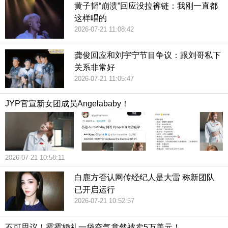
黄子韬“崩溃”回应没拉裤链：我刚一直都
这样唱的
2026-07-21 11:08:42
龚俊回应和刘宇宁节目争议：跟刘哥私下
关系非常好
2026-07-21 11:05:47
JYP官宣新女团成员Angelababy！
2026-07-21 10:58:11
白鹿方否认网传经纪人是大雷 称新团队
已开启运行
2026-07-21 10:52:57
不可思议！霉霉婚礼一袋空气竟然被卖5万美元！