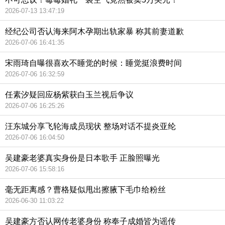
2026-07-13 13:47:19
经纪公司否认海来阿木孕期出轨家暴 称其前妻道歉
2026-07-06 16:41:35
宋雨琦自曝很喜欢不睡觉的时候：睡觉挺浪费时间
2026-07-06 16:32:59
任素汐疑回应杨紫获白玉兰视后争议
2026-07-06 16:25:26
汪东城分享飞轮海成员现状 整场对话不提炎亚纶
2026-07-06 16:04:50
吴建豪老婆真实身份是日本歌手 正脸照曝光
2026-07-06 15:58:16
毫无距离感？曹格疑似甩出擦腋下毛巾给粉丝
2026-06-30 11:03:22
吴建豪方否认网传老婆身份 称奉子成婚皆为谣传