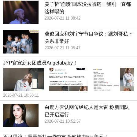
黄子韬“崩溃”回应没拉裤链：我刚一直都
这样唱的
2026-07-21 11:08:42
龚俊回应和刘宇宁节目争议：跟刘哥私下
关系非常好
2026-07-21 11:05:47
JYP官宣新女团成员Angelababy！
2026-07-21 10:58:11
白鹿方否认网传经纪人是大雷 称新团队
已开启运行
2026-07-21 10:52:57
不可思议！霉霉婚礼一袋空气竟然被卖5万美元！