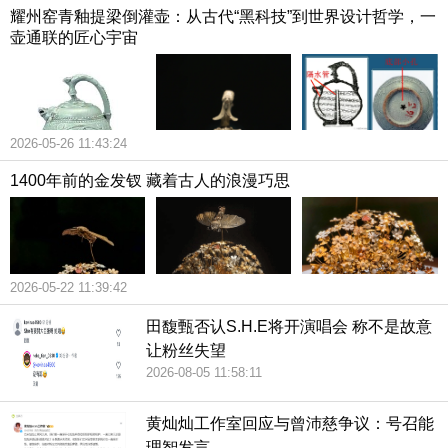
耀州窑青釉提梁倒灌壶：从古代“黑科技”到世界设计哲学，一
壶通联的匠心宇宙
2026-05-26 11:43:24
1400年前的金发钗 藏着古人的浪漫巧思
2026-05-22 11:39:42
田馥甄否认S.H.E将开演唱会 称不是故意
让粉丝失望
2026-08-05 11:58:11
黄灿灿工作室回应与曾沛慈争议：号召能
理智发言