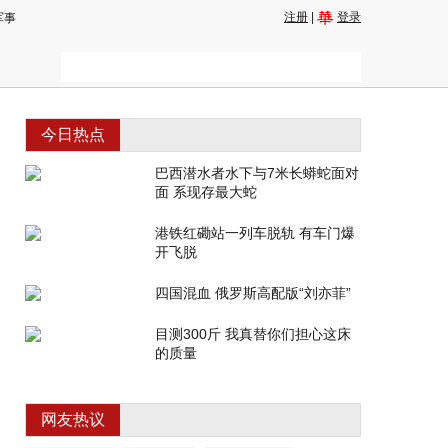
注册
|
登录
军事
今日热点
巴西潜水者水下与7米长蟒蛇面对
面 系现存最大蛇
港铁红磡站一列车脱轨 有车门爆
开飞脱
四国混血 俄罗斯高配版“刘亦菲”
目测300斤 我真替你们担心这床
的质量
网友热议