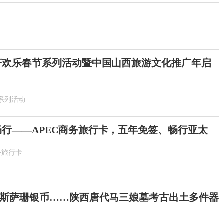
6斐济欢乐春节系列活动暨中国山西旅游文化推广年启
系列活动
畅行——APEC商务旅行卡，五年免签、畅行亚太
务旅行卡
斯萨珊银币……陕西唐代马三娘墓考古出土多件器