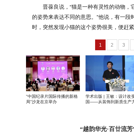
晋葆良说，“猫是一种有灵性的动物，
的姿势来表达不同的意思。”他说，有一段
时，突然发现小猫的这个姿势很美，便赶
1
2
3
“中国纪录片国际传播的新格
学术出版 | 王敏：设计改
局”沙龙在京举办
国——从装饰到新质生产
“越韵华光·百廿流芳