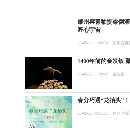
耀州窑青釉提梁倒灌
匠心宇宙
26-05-26 11:43:24
耀州窑青
1400年前的金发钗
26-05-22 11:39:42
金发钗
春分巧遇“龙抬头”
26-03-20 09:51:55
春分,龙