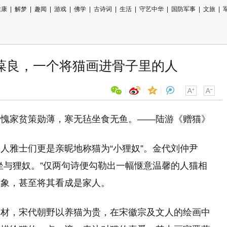
健康
|
解梦
|
趣闻
|
游戏
|
佛学
|
古诗词
|
生活
|
守艺中华
|
国防军事
|
文旅
|
葆良，一个将猫画进骨子里的人
惭愧家贫策勋薄，寒无毡坐食无鱼。——陆游《赠猫》
用微信扫描二维码
分享至好友和朋友圈
人雅士们更是亲昵地称猫为“小狸奴”。金代刘仲尹
坐与狸奴。”仅两句诗便勾勒出一幅惬意温馨的人猫相
对象，甚至将其看成是家人。
题材，宋代朝野以养猫为贵，在宋徽宗及文人的绘画中