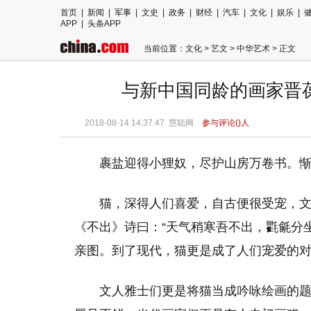
首页
|
新闻
|
军事
|
文史
|
政务
|
财经
|
汽车
|
文化
|
娱乐
|
APP
|
头条APP
当前位置：
文化
>
艺文
>
中华艺术
> 正文
与新中国同龄的画家晋
2018-08-14 14:37:47
慧聪网
参与评论(
)人
裹盐迎得小狸奴，尽护山房万卷书。
猫，深得人们喜爱，自古便很受宠，文
《不出》诗曰：“天气稍寒吾不出，氍毹分
亲图。到了现代，猫更是成了人们宠爱的
文人雅士们更是将猫当成吟咏绘画的