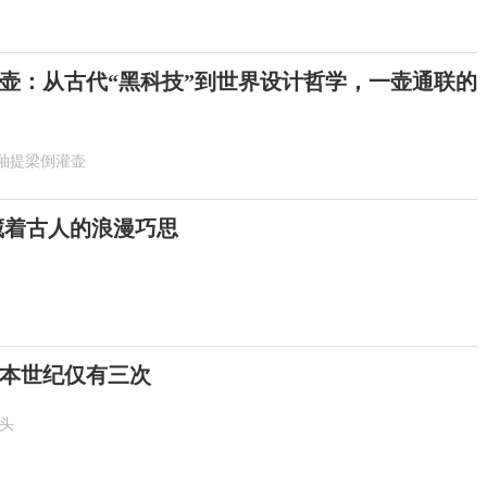
壶：从古代“黑科技”到世界设计哲学，一壶通联的
釉提梁倒灌壶
 藏着古人的浪漫巧思
！本世纪仅有三次
抬头