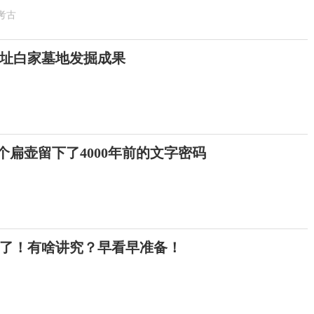
考古
址白家墓地发掘成果
这个扁壶留下了4000年前的文字密码
来了！有啥讲究？早看早准备！