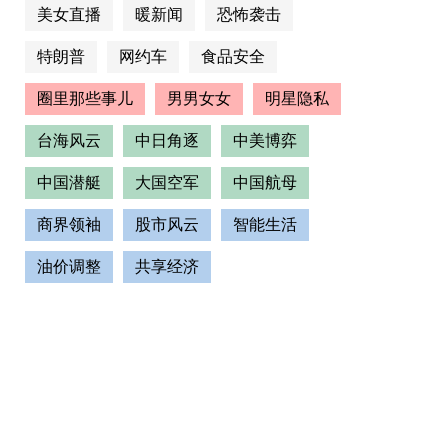
美女直播
暖新闻
恐怖袭击
特朗普
网约车
食品安全
圈里那些事儿
男男女女
明星隐私
台海风云
中日角逐
中美博弈
中国潜艇
大国空军
中国航母
商界领袖
股市风云
智能生活
油价调整
共享经济