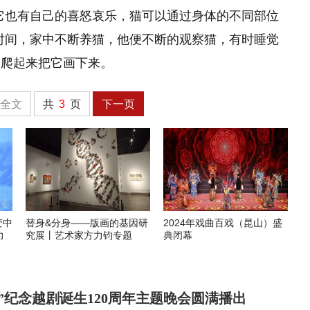
它也有自己的喜怒哀乐，猫可以通过身体的不同部位
时间，家中不断养猫，他便不断的观察猫，有时睡觉
紧爬起来把它画下来。
全文
共
3
页
下一页
变中
替身&分身——版画的基因研
2024年戏曲百戏（昆山）盛
力
究展丨艺术家方力钧专题
典闭幕
”纪念越剧诞生120周年主题晚会圆满播出