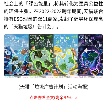
社会上的「绿色能量」,将其转化为更具公益性
的环保主张。在2022-2023跨年期间,天猫联合
持有ESG理念的双11商家,发起了倡导环保理念
的「天猫垃圾广告计划」。
(天猫「垃圾广告计划」活动海报)
点击查看全文(剩余
91
%)
重塑
「
垃圾
」
广告