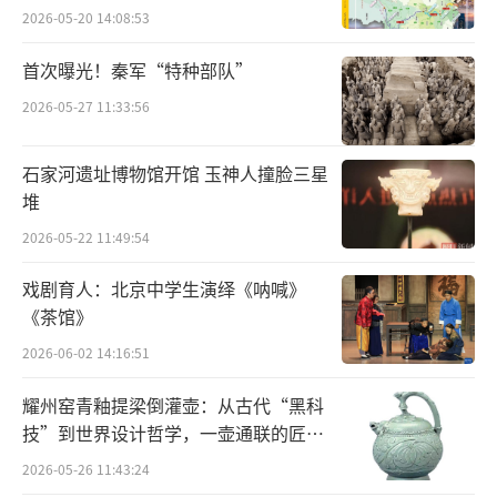
2026-05-20 14:08:53
首次曝光！秦军“特种部队”
2026-05-27 11:33:56
(天猫「垃圾广告计划」活动邀请函)
石家河遗址博物馆开馆 玉神人撞脸三星
堆
天猫「垃圾广告计划」的公益活动在社交
媒体上引发了热议,也吸引了达人KOL的加入。
2026-05-22 11:49:54
在小红书上,博主们用废弃广告布做流浪猫窝、
戏剧育人：北京中学生演绎《呐喊》
手工纸浆画,还发布了详细的DIY攻略,邀请粉丝
《茶馆》
们一起参与环保活动。
2026-06-02 14:16:51
耀州窑青釉提梁倒灌壶：从古代“黑科
技”到世界设计哲学，一壶通联的匠心
宇宙
2026-05-26 11:43:24