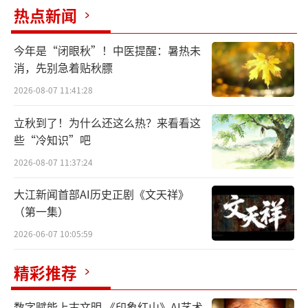
玩转
「
垃圾
」
玩艺
热点新闻
2022年底,天猫官方回收了双11期间投放在
今年是“闭眼秋”！中医提醒：暑热未
全国各地的废弃广告布,发起「垃圾广告计划」,
消，先别急着贴秋膘
在线上邀请大众分享关于废弃广告布改造的奇
2026-08-07 11:41:28
思妙想,并送出广告布改造材料包,共同创造独一
立秋到了！为什么还这么热？来看看这
无二的「垃圾玩艺」,以颇具趣味的方式,激发公
些“冷知识”吧
众对可持续理念的共同关注。
2026-08-07 11:37:24
大江新闻首部AI历史正剧《文天祥》
（第一集）
2026-06-07 10:05:59
精彩推荐
数字赋能上古文明 《印象红山》AI艺术