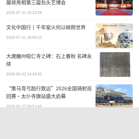
展将亮相第三届包头艺博会
学院纤维艺术系制作团队、手工艺人和天猫平
2026-07-31 18:22:59
台上的广大商家,将废弃广告布重塑为造型精美
的物品和艺术品,在杭州凤起路地铁站和杭州嘉
文化中国行丨千年窑火何以映照世界
里中心发布了两场「天猫广告布回收艺术展」,
2026-07-31 18:09:33
邀请公众参观打卡,为可持续的理想生活多做一
点小事。
大唐豳州昭仁寺之碑：石上春秋 名碑永
续
2026-06-02 14:34:43
“策马弯弓励行致远”2026全国骑射巡
回赛·太仆寺旗站盛大启幕
2026-07-27 09:51:45
从红山古玉年兽溯源文明根脉 数字艺术
《印象红山》落地包头艺博会
2026-07-29 14:19:44