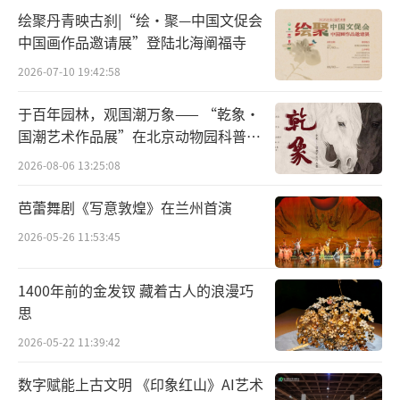
绘聚丹青映古刹|“绘·聚—中国文促会
中国画作品邀请展”登陆北海阐福寺
2026-07-10 19:42:58
于百年园林，观国潮万象—— “乾象·
国潮艺术作品展”在北京动物园科普馆
机动展厅开展
2026-08-06 13:25:08
芭蕾舞剧《写意敦煌》在兰州首演
2026-05-26 11:53:45
1400年前的金发钗 藏着古人的浪漫巧
思
(小红书达人参与天猫「垃圾广告计划」)
2026-05-22 11:39:42
经过线上的铺垫与预热,天猫联合中国美术
数字赋能上古文明 《印象红山》AI艺术