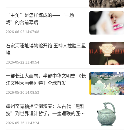
每个人在这方天地里施展开拳脚、发挥出价
值，自上而下地形成向心力和凝聚力，
以艺术
“主角”是怎样炼成的——“一场
戏”的台前幕后
的情怀，去实现管理的智慧
。
2026-06-02 14:07:08
石家河遗址博物馆开馆 玉神人撞脸三星
堆
2026-05-22 11:49:54
一部长江大画卷，半部中华文明史:《长
江文明大画卷》特刊全球首发
2026-05-20 14:08:53
耀州窑青釉提梁倒灌壶：从古代“黑科
技”到世界设计哲学，一壶通联的匠心
宇宙
2026-05-26 11:43:24
北昆创排《红楼梦（上下本）》获第十届文华