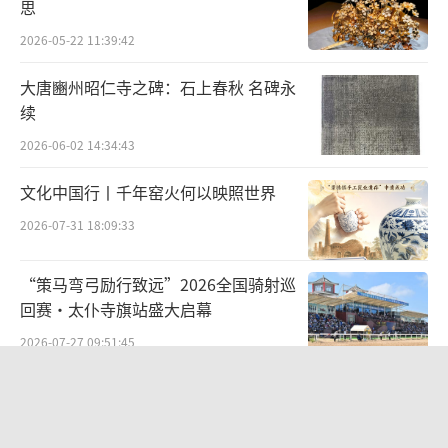
心、坚守前行。纵览古今，戏曲迎来了传承发
思
展的最好时期，年轻一代的戏曲工作者要乘势
2026-05-22 11:39:42
而上、抓住机遇、有所作为。更要时刻谨记前
大唐豳州昭仁寺之碑：石上春秋 名碑永
辈们的教导
“学艺先学德，做戏先做人”
，把
续
崇德尚艺作为毕生的功课，加强内外兼修，追
2026-06-02 14:34:43
求德艺双馨。
文化中国行丨千年窑火何以映照世界
2026-07-31 18:09:33
“策马弯弓励行致远”2026全国骑射巡
回赛·太仆寺旗站盛大启幕
2026-07-27 09:51:45
从红山古玉年兽溯源文明根脉 数字艺术
《印象红山》落地包头艺博会
2026-07-29 14:19:44