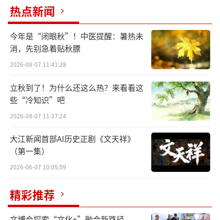
热点新闻
今年是“闭眼秋”！中医提醒：暑热未
消，先别急着贴秋膘
2026-08-07 11:41:28
中国戏剧家协会副主席、北京戏剧家协会副主
立秋到了！为什么还这么热？来看看这
席、北方昆曲剧院院长杨凤一
些“冷知识”吧
在北昆荣获“全国文化和旅游系统先进集
2026-08-07 11:37:24
体”称号这个新的起点，北京剧协以书面访谈
大江新闻首部AI历史正剧《文天祥》
的形式访问了北昆院长杨凤一女士，以下为访
（第一集）
谈实录：
2026-06-07 10:05:59
问：作为一个艺术家和剧院管理者，您认
精彩推荐
为您最大的优势是什么？
文博会探索“文化+”融合新路径