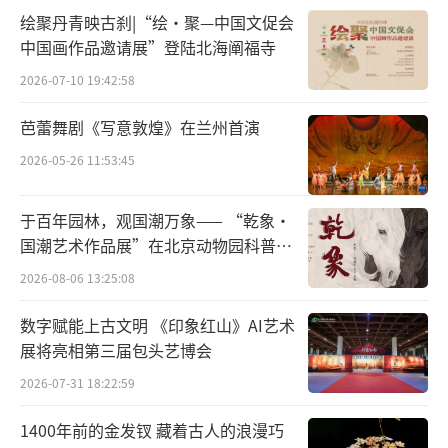
绘聚丹青映古刹|“绘·聚—中国文促会
奖“文华大奖”
中国画作品邀请展”登陆北海阐福寺
问：1982年工作分配到北昆至今，40年的
2026-07-10 19:42:58
从业经历，包括艺术创作，剧院管理等，您有
芭蕾舞剧《写意敦煌》在兰州首演
什么心得体会、经验与年轻一代戏曲工作者分
2026-05-26 11:53:45
享的？
于百年园林，观国潮万象—— “乾象·
杨凤一：一直以来，北方昆曲剧院的排练
国潮艺术作品展”在北京动物园科普馆
厅里有八个大字“但问耕耘，莫问收获”，对
机动展厅开展
2026-08-06 13:25:08
我来说，四十年的辛勤耕耘和岁月沉淀，离不
开的是心底的热爱与坚守。这份热爱源于对传
数字赋能上古文明 《印象红山》AI艺术
展将亮相第三届包头艺博会
统文化的认同、对昆曲艺术的敬畏，源于对前
辈先贤的感恩和对肩负使命的信仰，正是这份
2026-07-31 18:22:59
热爱，可抵岁月漫长，在大浪淘沙中不忘初
1400年前的金发钗 藏着古人的浪漫巧