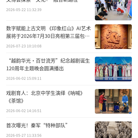
杨凤一：作为一名文艺院团的管理者，我
2026-05-22 11:32:39
想
“懂艺术”是一个先决条件
，因为只有具备
了良好的艺术鉴赏力和宽阔的艺术视野，才能
数字赋能上古文明 《印象红山》AI艺术
切实了解时代的需求、行业的现状，从而在创
展将于2026年7月30日亮相第三届包头
艺博会
作的各个环节中把握住方向，挖掘出更深层、
2026-07-23 10:10:08
更丰厚的艺术文化价值和社会经济效益，打造
“越韵华光·百廿流芳”纪念越剧诞生
出“留得下、传得开”的精品。同时
艺术也在
120周年主题晚会圆满播出
反哺着管理
，我们都知道艺术是情感与理性的
2026-06-02 15:09:11
统一，浪漫与现实的结合，而管理恰恰也是难
戏剧育人：北京中学生演绎《呐喊》
以量化和照搬的东西，正是因为我是从舞台上
《茶馆》
一步步成长历练起来的，所以更能理解身处各
2026-06-02 14:16:51
个阶段的演员，理解他们的诉求、定位甚至愿
景，把我艺术道路上的心得和感悟应用到剧院
首次曝光！秦军“特种部队”
管理和人才培养中，因人制宜、量体裁衣，让
2026-05-27 11:33:56