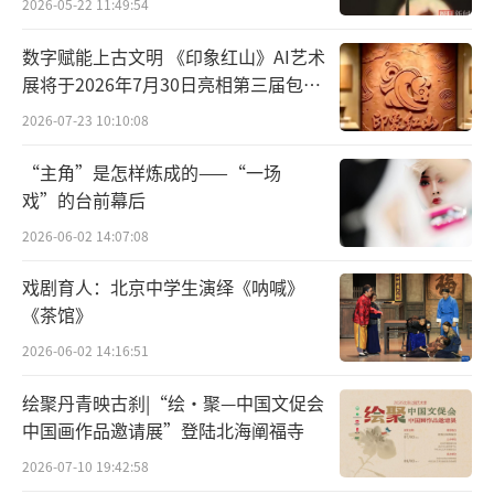
2026-05-22 11:49:54
数字赋能上古文明 《印象红山》AI艺术
展将于2026年7月30日亮相第三届包头
艺博会
2026-07-23 10:10:08
“主角”是怎样炼成的——“一场
戏”的台前幕后
2026-06-02 14:07:08
戏剧育人：北京中学生演绎《呐喊》
韩书力
《茶馆》
韩书力，1948年生于北京，现代画家，中
2026-06-02 14:16:51
国文促会国画院研究员，一级美术师。毕业于
绘聚丹青映古刹|“绘·聚—中国文促会
中央美术学院。1973年进入西藏从事美术工作
中国画作品邀请展”登陆北海阐福寺
至今。曾任全国政协委员、中国西藏文化保护
2026-07-10 19:42:58