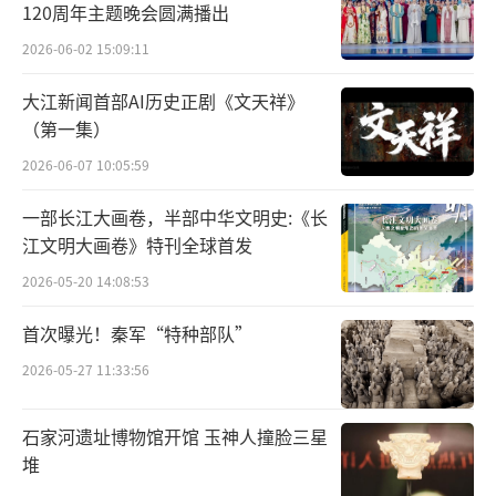
要的展览性项目。
120周年主题晚会圆满播出
“写意中国——中国文化艺术发展促进会国
2026-06-02 15:09:11
画作品展”
大江新闻首部AI历史正剧《文天祥》
（第一集）
参展艺术家：韩书力
2026-06-07 10:05:59
一部长江大画卷，半部中华文明史:《长
江文明大画卷》特刊全球首发
2026-05-20 14:08:53
首次曝光！秦军“特种部队”
2026-05-27 11:33:56
石家河遗址博物馆开馆 玉神人撞脸三星
堆