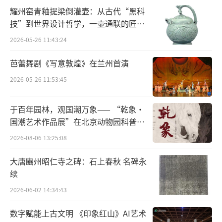
与发展协会常务理事、中国美协理事、西藏文
耀州窑青釉提梁倒灌壶：从古代“黑科
联名誉主席，西藏美协主席、西藏美术院院
技”到世界设计哲学，一壶通联的匠心
长。
宇宙
2026-05-26 11:43:24
参展作品欣赏：
芭蕾舞剧《写意敦煌》在兰州首演
2026-05-26 11:53:45
于百年园林，观国潮万象—— “乾象·
《道可道非常道》341cm x 48cm
国潮艺术作品展”在北京动物园科普馆
机动展厅开展
2026-08-06 13:25:08
大唐豳州昭仁寺之碑：石上春秋 名碑永
（责任编辑：张诺、梁弈文）
续
2026-06-02 14:34:43
数字赋能上古文明 《印象红山》AI艺术