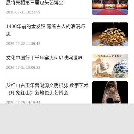
展将亮相第三届包头艺博会
2026-07-31 18:22:59
1400年前的金发钗 藏着古人的浪漫巧
思
2026-05-22 11:39:42
文化中国行丨千年窑火何以映照世界
2026-07-31 18:09:33
从红山古玉年兽溯源文明根脉 数字艺术
《印象红山》落地包头艺博会
2026-07-29 14:19:44
“景山绘心・六省中国画精品邀请展”
——登陆景山观德殿 六省名家笔墨共绘
中轴雅韵
2026-07-10 19:28:34