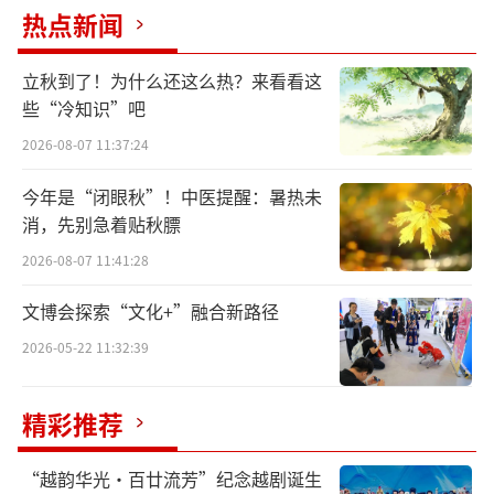
“写意”作为中国艺术审美的基本倾向，
热点新闻
体现了中国艺术和中华民族的精神脉络。“写
意”不仅代表一种中国传统艺术创作的精神与
立秋到了！为什么还这么热？来看看这
样式，也作为一种深刻的文化符号根植在每个
些“冷知识”吧
国人的心中。“写意精神”相伴中华文化的生
2026-08-07 11:37:24
成与发展几千年，成就了中华文化艺术气象恢
今年是“闭眼秋”！中医提醒：暑热未
宏、意境超迈、品质高贵、精神纵横的博大境
消，先别急着贴秋膘
象，也是中国艺术区别于西方艺术的显著特
2026-08-07 11:41:28
性。以“写意精神”为主导的艺术创作和生命
文博会探索“文化+”融合新路径
哲学，始终代表着人类追求的最高境界，研究
与认识写意在中国艺术理论中的地位与价值，
2026-05-22 11:32:39
对我国艺术的自身发展具有重要意义。写意中
精彩推荐
国，作为中国文化艺术发展促进会重要的展览
型文化品牌，目前已经成为国内美术界最为重
“越韵华光·百廿流芳”纪念越剧诞生