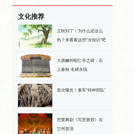
文化推荐
立秋到了！为什么还这么
热？来看看这些“冷知识”吧
大唐豳州昭仁寺之碑：石
上春秋 名碑永续
首次曝光！秦军“特种部队”
芭蕾舞剧《写意敦煌》在
兰州首演