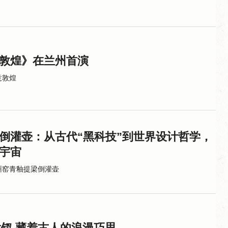
敦煌》在兰州首演
意敦煌
倒灌壶：从古代“黑科技”到世界设计哲学，
宇宙
州窑青釉提梁倒灌壶
发钗 藏着古人的浪漫巧思