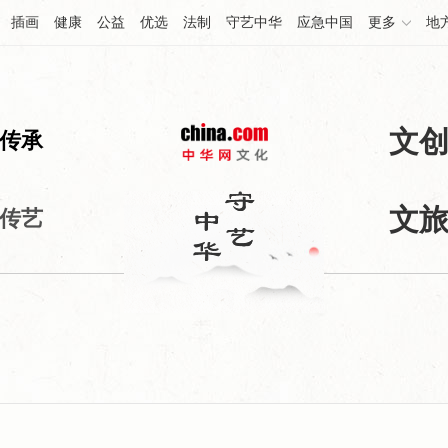
插画
健康
公益
优选
法制
守艺中华
应急中国
更多
地
文
传承
文
传艺