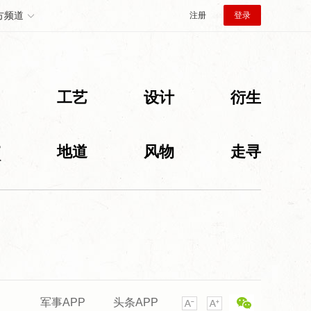
方频道
注册
登录
创
工艺
设计
衍生
旅
地道
风物
走寻
军事APP
头条APP