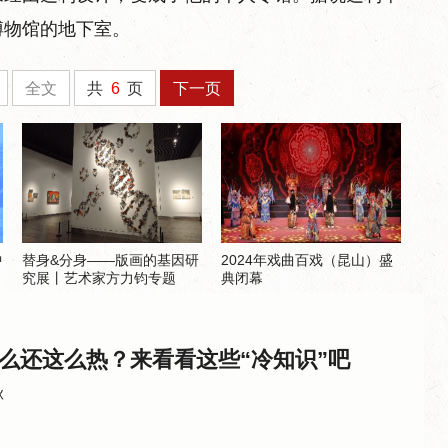
博物馆的地下室。
全文
共
6
页
下一页
中
替身&分身——版画的基因研
2024年戏曲百戏（昆山）盛
究展丨艺术家方力钧专题
典闭幕
么还这么热？来看看这些“冷知识”吧
秋