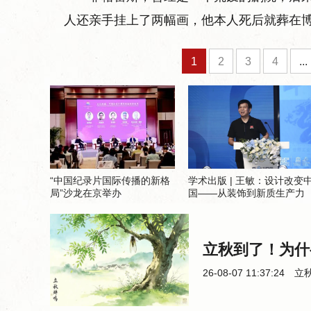
人还亲手挂上了两幅画，他本人死后就葬在
1
2
3
4
...
“中国纪录片国际传播的新格
学术出版 | 王敏：设计改变
局”沙龙在京举办
国——从装饰到新质生产力
立秋到了！为什
26-08-07 11:37:24
立