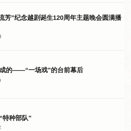
廿流芳”纪念越剧诞生120周年主题晚会圆满播
剧
炼成的——“一场戏”的台前幕后
角
“特种部队”
军