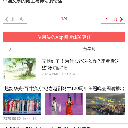
中国文学的诞生与神话的命运
1
/3
上一页
下一页
使用头条App阅读体验更佳
分享到:
0
立秋到了！为什么还这么热？来看看这
些“冷知识”吧
2026-08-07 11:37:24
“越韵华光·百廿流芳”纪念越剧诞生120周年主题晚会圆满播出
2026-06-02 15:09:11