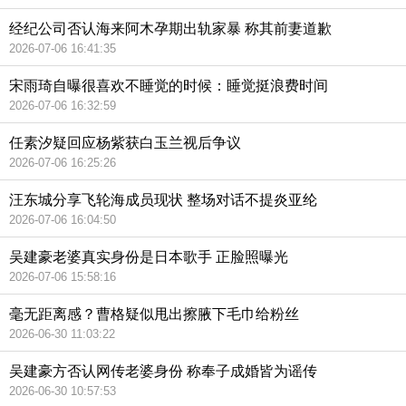
经纪公司否认海来阿木孕期出轨家暴 称其前妻道歉
2026-07-06 16:41:35
宋雨琦自曝很喜欢不睡觉的时候：睡觉挺浪费时间
2026-07-06 16:32:59
任素汐疑回应杨紫获白玉兰视后争议
2026-07-06 16:25:26
汪东城分享飞轮海成员现状 整场对话不提炎亚纶
2026-07-06 16:04:50
吴建豪老婆真实身份是日本歌手 正脸照曝光
2026-07-06 15:58:16
毫无距离感？曹格疑似甩出擦腋下毛巾给粉丝
2026-06-30 11:03:22
吴建豪方否认网传老婆身份 称奉子成婚皆为谣传
2026-06-30 10:57:53