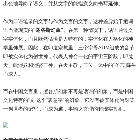
出色地导向了语义，并从文字的能指意义向书写延伸。
作为口语笔录的文字与作为文言的文字，这种差异始于把词
语当做现实的
“逻各斯幻象”
。在第一种情况下，话语通过文
字实体化，而且既然话语是人特有的，实体化在人格化的神
学里伸展。因此，在印度宗教里，三个字母AUM组成的音节
即被实体化为创世神，代表人神合一化的宇宙三阶段，即梵
天、毗湿奴和湿婆三神。在天主教，三位一体中的“圣言”降生
而成人。
而在中国文言里，逻各斯幻象不再是话语的幻象，而是中国
文化特有的“文”这个“表意字”的幻象，它没有被实体化为对某
一创世者的记写，而成为
道
，事物之文理的超现实投射。