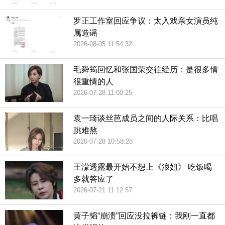
罗正工作室回应争议：太入戏亲女演员纯
属造谣
2026-08-05 11:54:32
毛舜筠回忆和张国荣交往经历：是很多情
很重情的人
2026-07-28 11:00:25
袁一琦谈丝芭成员之间的人际关系：比唱
跳难熬
2026-07-28 10:58:28
王濛透露最开始不想上《浪姐》 吃饭喝
多就答应了
2026-07-21 11:12:57
黄子韬“崩溃”回应没拉裤链：我刚一直都