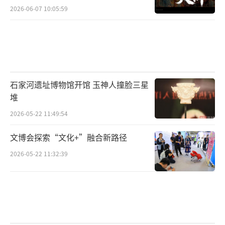
了这种颠覆性的模式，例如逍遥浪子形象的许
2026-06-07 10:05:59
宣（《白蛇·缘起》）、顽童形象的唐三藏
（《西游记之大圣归来》）与追求自由恋爱
的“天神”（《大鱼海棠》），等等。
但是，这种在表面上看来过度解构经典的
石家河遗址博物馆开馆 玉神人撞脸三星
创作倾向，也引发了不同的看法。如今对于
堆
《哪吒之魔童降世》的负面评价，亦多集中于
2026-05-22 11:49:54
对其颠覆传统文化或经典影视作品中的哪吒形
文博会探索“文化+”融合新路径
象与经历的不满。这种不满，往往是这一类影
片面世之后首先必然要面对的争议。但是反观
2026-05-22 11:32:39
这些影片的拥趸，则多数抱着自顾自的娱乐心
态，把影片满足个体价值认同摆在突出位置，
鲜少去思考影片与主题来源之间的关系，或者
根本不去触及。