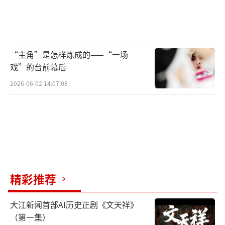
改编，首先是一种内容上的重构，即是以电影
这种媒介形式对文学与传统文化资源的再演
绎。正如《哪吒之魔童降世》中对哪吒形象与
经历的塑造、叙述，并未拘泥于仿造《西游
“主角”是怎样炼成的——“一场
记》或《封神演义》中的旧有叙事，而是努力
戏”的台前幕后
使之与现代审美观念无限趋近，体现出了一种
2026-06-02 14:07:08
鲜明的当代意识。在片中，李靖与哪吒之间的
刻骨仇恨被置换为崇高的“父爱”，被哪
吒“抽筋剥皮”的小龙王敖丙则成为了纯粹而
崇高的友情象征，曾经悲壮而残酷的哪吒自刎
被替换为一个无法逃避的宿命 “天劫”……由
此可见，这部影片中的哪吒形象和他的故事，
精彩推荐
已与名著与传说中的形象相去甚远。之前多数
大江新闻首部AI历史正剧《文天祥》
引起市场轰动的经典改编作品，也几乎都依循
（第一集）