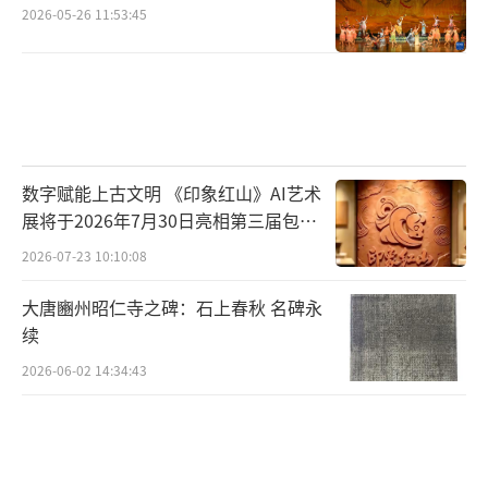
丽叶》，《纸牌屋》的故事内核源自《麦克
2026-05-26 11:53:45
白》，《七宗罪》《黑客帝国》等都是从圣经
故事中汲取灵感，《诸神之战》《特洛伊》等
则源自希腊神话。
可以看出，西方的这些改编作品也几乎都
数字赋能上古文明 《印象红山》AI艺术
采取的是“近似式”的改编策略，原文本自身
展将于2026年7月30日亮相第三届包头
并不会为影视作品提供一个“超稳定结构”，
艺博会
2026-07-23 10:10:08
而且改编作品之中无不体现出强烈而鲜明的当
代意识。其个中原因是显而易见的。对于文学
大唐豳州昭仁寺之碑：石上春秋 名碑永
续
理论学者弗莱来说，任何文学作品（包括影
2026-06-02 14:34:43
视）的创作都是“移位的神话”，即他们都参
考了相同的“神话原型结构”，原型作为一种
将孤立的作品相互群系起来的因素，将使文学
（影视）形成整合统一的主流文化价值。例