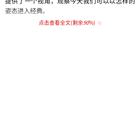
提供了一个视角，观察今天我们可以以怎样的
姿态进入经典。
点击查看全文(剩余
90
%)
在2019年的暑期档，动画电影《哪吒之魔
童降世》犹如天降，被赠予了“国漫之
光”“票房黑马”的头衔，受到感召而去影
院“二刷”、“三刷”者络绎不绝。
对近年中国电影保持关注的人应该不会对
这样的情景感到陌生，它让人联想到此前《西
游记之大圣归来》《大鱼海棠》《白蛇·缘
起》等片上映时的情景。2015年《西游记之大
圣归来》的票房奇迹现象甚至为中国电影业界
带来了一个新的词汇：“口碑营销”。如今，