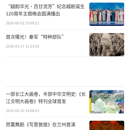
“越韵华光·百廿流芳”纪念越剧诞生
120周年主题晚会圆满播出
2026-06-02 15:09:11
两种意见之间之所以形成这样的断层，究
其原因，正是杰·瓦格纳所谓的“近似式改
首次曝光！秦军“特种部队”
编”所致——影片虽以一种与原著近似的修辞技
2026-05-27 11:33:56
巧和表达观念进行创作，但实际上却与原著产
生了相当大的距离，构成了另一部艺术作品。
有意思的是，西方影视作品对文学经典或
民间传说的改编，多集中于莎剧、圣经故事和
一部长江大画卷，半部中华文明史:《长
希腊传说。例如，美国保存下来的历史上第一
江文明大画卷》特刊全球首发
部故事片就是《理查三世》，近期被翻拍的
2026-05-20 14:08:53
《狮子王》取材于《哈姆雷特》，经典音乐剧
《西区故事》的主要情节改编自《罗密欧与朱
芭蕾舞剧《写意敦煌》在兰州首演