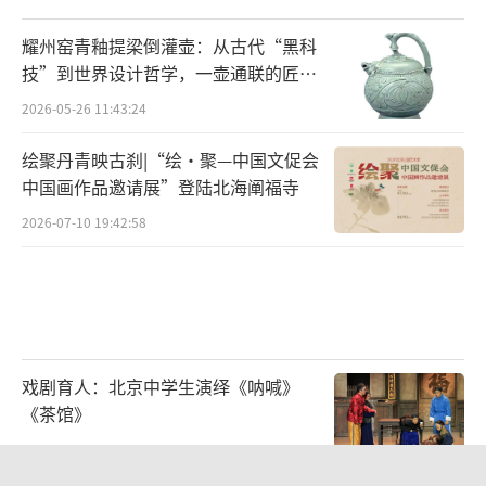
如，希腊神话与好莱坞的西部片渊源颇深，神
耀州窑青釉提梁倒灌壶：从古代“黑科
话英雄和牛仔侠客之间也具有很强的同构性，
技”到世界设计哲学，一壶通联的匠心
塞吉欧·莱昂内曾说:“阿伽门农、埃阿斯、赫
宇宙
2026-05-26 11:43:24
克托尔是过去的西部牛仔的原型，西部片中的
绘聚丹青映古刹|“绘·聚—中国文促会
人物则被导演搬进了神话世界。”也就是说，
中国画作品邀请展”登陆北海阐福寺
当经典文本通过改编穿梭至电影银幕之上时，
2026-07-10 19:42:58
它们之间的外部结构已然失去了相似之处，使
之产生关联的只有由原文本所提供的“最大公
约数”。
经典文学与传统文化应是中国电影闪耀而
戏剧育人：北京中学生演绎《呐喊》
突出的底色
《茶馆》
再来看中国电影中经典改编的代表性案
2026-06-02 14:16:51