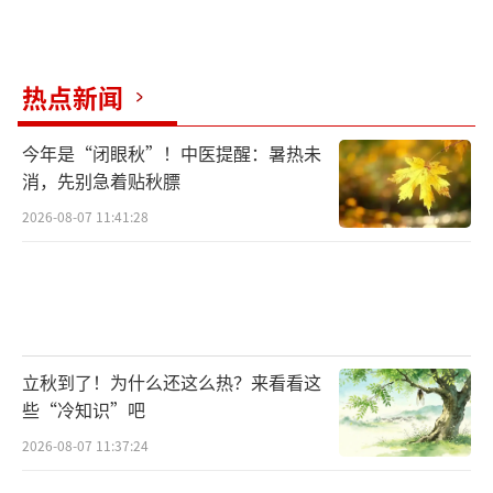
的发展史上则尤为突出。新中国成立后，以上
海美影厂的作品为代表，例如《神笔》《孔雀
热点新闻
公主》《过猴山》《鹿铃》《宝莲灯》等，都
实现了中国电影民族性追求在影像形式、风格
今年是“闭眼秋”！中医提醒：暑热未
与技术上对西方话语的革新与超越，也借助它
消，先别急着贴秋膘
们对经典文学或民间故事的影像化重释，将中
2026-08-07 11:41:28
国传统文化中深邃的哲学思想与文化标识注入
至“中国故事”之中，在国际上形成了能见度
极高且被公认的“中国学派”。
立秋到了！为什么还这么热？来看看这
些“冷知识”吧
我们认识到，这些电影对经典文学与传统
2026-08-07 11:37:24
文化（神话传说、民间故事）所进行的影像化