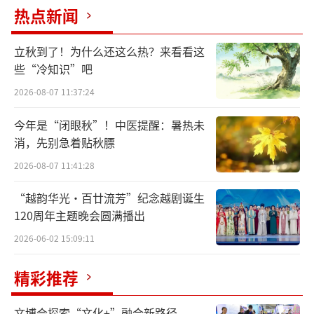
热点新闻
园林不只是风景，更是人类的一种生活方
立秋到了！为什么还这么热？来看看这
式和精神坐标。1672年前，也是在这样一个春
些“冷知识”吧
天，一群文人聚集在会稽山阴的兰亭，举行曲
2026-08-07 11:37:24
水流觞的雅集。王羲之为此写下著名的《兰亭
集序》。这场一千六百多年前的雅集，铸就了
今年是“闭眼秋”！中医提醒：暑热未
中国园林独一无二的山水精神。展览中，明代
消，先别急着贴秋膘
尤求的《修禊图卷》图绘山林春景，文士各具
2026-08-07 11:41:28
情态。山石以枯墨点染皴擦，人物用白描，笔
“越韵华光·百廿流芳”纪念越剧诞生
法简洁。
120周年主题晚会圆满播出
2026-06-02 15:09:11
精彩推荐
文博会探索“文化+”融合新路径