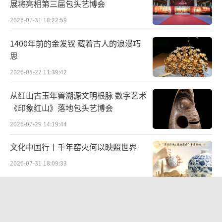
展将亮相第三届包头艺博会
2026-07-31 18:22:59
1400年前的金发钗 藏着古人的浪漫巧
思
2026-05-22 11:39:42
从红山古玉年兽溯源文明根脉 数字艺术
《印象红山》落地包头艺博会
2026-07-29 14:19:44
从展览中一睹不同风格的中外园林风貌
文化中国行丨千年窑火何以映照世界
2026-07-31 18:09:33
“景山绘心・六省中国画精品邀请展”
——登陆景山观德殿 六省名家笔墨共绘
中轴雅韵
2026-07-10 19:28:34