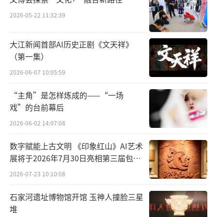
2026-05-22 11:32:39
大江新闻首部AI历史正剧《文天祥》
（第一集）
清华大学建筑学院景观学系系主任、联合
2026-06-07 10:05:59
策展人朱育帆：
中国代表着东亚园林体系的精
“主角”是怎样炼成的——“一场
髓，是它独特的山水精神，所以它是一条非常
戏”的台前幕后
鲜明的主线。而且它还有一个叫景面文心的主
2026-06-02 14:07:08
旨，所有的景象背后都是文以载道，有文化做
强大的支撑。
数字赋能上古文明 《印象红山》AI艺术
展将于2026年7月30日亮相第三届包头
艺博会
2026-07-23 10:10:08
石家河遗址博物馆开馆 玉神人撞脸三星
堆