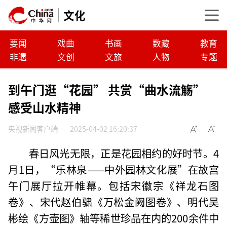
文化
要闻
戏曲
书画
数藏
教育
非遗
文创
文旅
人物
专题
到午门逛“花园” 共赏“曲水流觞”
感受山水精神
央视新闻客户端
2025-04-02 16:20:37
春日风光无限，正是花园相约的好时节。4
月1日，“乐林泉——中外园林文化展”在故宫
午门展厅拉开帷幕。包括宋徽宗《祥龙石图
卷》、宋代赵伯骕《万松金阙图卷》、明代吴
彬绘《方壶图》轴等稀世珍品在内的200余件中