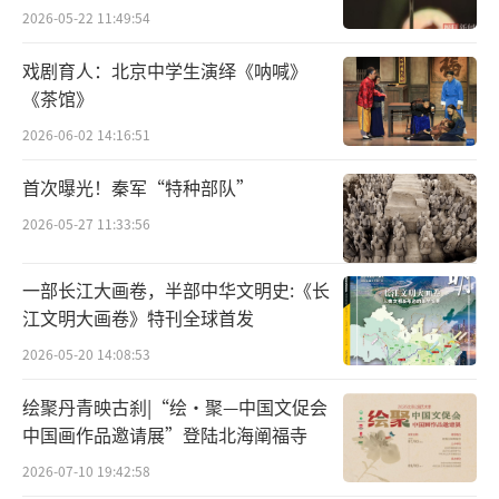
2026-05-22 11:49:54
戏剧育人：北京中学生演绎《呐喊》
《茶馆》
2026-06-02 14:16:51
故宫博物院展览部副主任孙淼：
我们试图
打造一个真正的游园体验，把水、山和花这几
首次曝光！秦军“特种部队”
个元素用抽象的方式、用当代的表达方式，在
2026-05-27 11:33:56
空间里面呈现出来。在展厅的墙面上、天花板
上、地面上都做了一些铺设，给观众营造一种
一部长江大画卷，半部中华文明史:《长
江文明大画卷》特刊全球首发
好像真的置身于花园的氛围感。
2026-05-20 14:08:53
绘聚丹青映古刹|“绘·聚—中国文促会
中国画作品邀请展”登陆北海阐福寺
2026-07-10 19:42:58