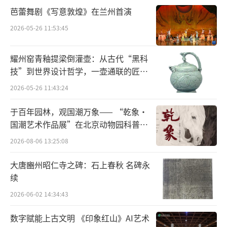
芭蕾舞剧《写意敦煌》在兰州首演
2026-05-26 11:53:45
耀州窑青釉提梁倒灌壶：从古代“黑科
此次亮相的多幅珍品画作，展出时间仅一
技”到世界设计哲学，一壶通联的匠心
个月。宋代的《万松金阙图卷》，描绘的就是
宇宙
2026-05-26 11:43:24
临安也就是现在的杭州，凤凰山万松岭一带的
景色。西湖旁的万松岭，皇家殿宇众多。画面
于百年园林，观国潮万象—— “乾象·
国潮艺术作品展”在北京动物园科普馆
起始处，水面开阔，山坡上松林郁郁葱葱，金
机动展厅开展
2026-08-06 13:25:08
顶殿宇若隐若现。笔法工中带拙，形成蕴藉文
雅的青绿山水新风格。
大唐豳州昭仁寺之碑：石上春秋 名碑永
续
这幅《祥龙石图卷》，此卷被公认为宋徽
2026-06-02 14:34:43
宗真迹。图绘太湖石，是构成花园景致的重要
元素，书法则是宋徽宗独有的瘦金体题诗。
数字赋能上古文明 《印象红山》AI艺术