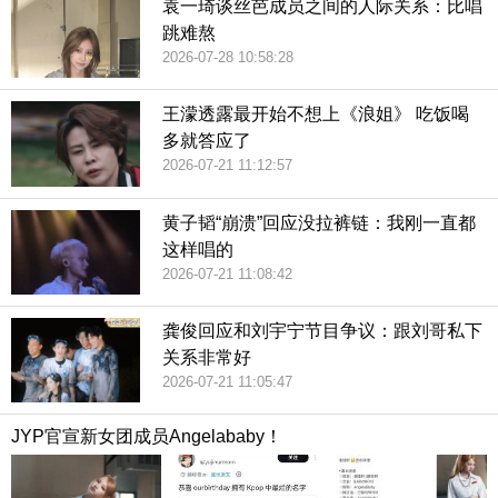
袁一琦谈丝芭成员之间的人际关系：比唱
跳难熬
2026-07-28 10:58:28
王濛透露最开始不想上《浪姐》 吃饭喝
多就答应了
2026-07-21 11:12:57
黄子韬“崩溃”回应没拉裤链：我刚一直都
这样唱的
2026-07-21 11:08:42
龚俊回应和刘宇宁节目争议：跟刘哥私下
关系非常好
2026-07-21 11:05:47
JYP官宣新女团成员Angelababy！