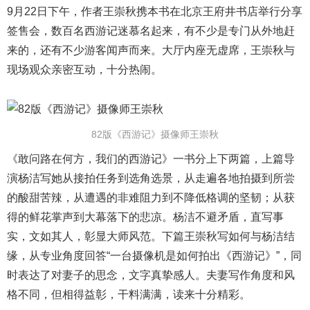
9月22日下午，作者王崇秋携本书在北京王府井书店举行分享
签售会，数百名西游记迷慕名起来，有不少是专门从外地赶
来的，还有不少游客闻声而来。大厅内座无虚席，王崇秋与
现场观众亲密互动，十分热闹。
82版《西游记》摄像师王崇秋
《敢问路在何方，我们的西游记》一书分上下两篇，上篇导
演杨洁写她从接拍任务到选角选景，从走遍各地拍摄到所尝
的酸甜苦辣，从遭遇的非难阻力到不降低格调的坚韧；从获
得的鲜花掌声到大幕落下的悲凉。杨洁不避矛盾，直写事
实，文如其人，彰显大师风范。下篇王崇秋写如何与杨洁结
缘，从专业角度回答“一台摄像机是如何拍出《西游记》”，同
时表达了对妻子的思念，文字真挚感人。夫妻写作角度和风
格不同，但相得益彰，干料满满，读来十分精彩。