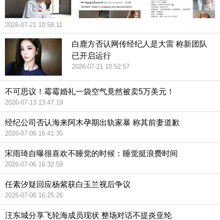
2026-07-21 10:58:11
白鹿方否认网传经纪人是大雷 称新团队
已开启运行
2026-07-21 10:52:57
不可思议！霉霉婚礼一袋空气竟然被卖5万美元！
2026-07-13 13:47:19
经纪公司否认海来阿木孕期出轨家暴 称其前妻道歉
2026-07-06 16:41:35
宋雨琦自曝很喜欢不睡觉的时候：睡觉挺浪费时间
2026-07-06 16:32:59
任素汐疑回应杨紫获白玉兰视后争议
2026-07-06 16:25:26
汪东城分享飞轮海成员现状 整场对话不提炎亚纶