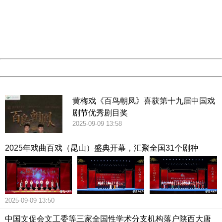
Please report this message and include the following
information to us.
Thank you very much!
URL:
http://3g.china.com:8080/act/culture/11171063/201902
Server:
cms-9-158
Date:
2026/08/06 09:46:15
Powered by China
China
黄梅戏《百鸟朝凤》喜获第十九届中国戏
剧节优秀剧目奖
2025-09-09 13:58
2025年戏曲百戏（昆山）盛典开幕，汇聚全国31个剧种
2025-09-09 13:50
中国文促会文工委等三家全国性学术分支机构落户陕西大唐