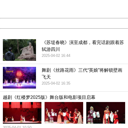
URL:
http://3g.china.com:8080/act/culture/11171063/201902
Server:
cms-9-158
Date:
2026/08/06 09:46:15
Powered by China
China
《苏堤春晓》演至成都，看完话剧跟着苏
轼游四川
2025-04-02 16:44
舞剧《丝路花雨》三代“英娘”将解锁壁画
飞天
2025-04-02 16:35
越剧《红楼梦2025版》舞台版和电影项目启幕
2025-04-01 10:50