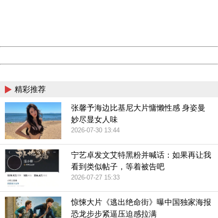
information to us.
Thank you very much!
URL:
http://3g.china.com:8080/act/culture/11171063/201902
Server:
cms-9-158
Date:
2026/08/06 09:46:15
Powered by China
China
精彩推荐
张馨予海边比基尼大片慵懒性感 身姿曼
妙尽显女人味
2026-07-30 13:44
宁艺卓发文艾特黑粉并喊话：如果再让我
看到类似帖子，等着被告吧
2026-07-27 15:33
惊悚大片《逃出绝命街》曝中国独家海报
恐龙步步紧逼压迫感拉满