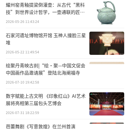
耀州窑青釉提梁倒灌壶：从古代“黑科
技”到世界设计哲学，一壶通联的匠心
宇宙
2026-05-26 11:43:24
当一树树秋叶即将飘落
石家河遗址博物馆开馆 玉神人撞脸三星
绽放的片片管网焊花朵朵
堆
手中钢尺犹如指挥棒挥舞
2026-05-22 11:49:54
绘聚丹青映古刹|“绘·聚—中国文促会
给千家万户送去热力之歌
中国画作品邀请展”登陆北海阐福寺
啊 呼啸的北风告诉我
2026-07-10 19:42:58
谁需要冬日暖阳照心窝
数字赋能上古文明 《印象红山》AI艺术
展将亮相第三届包头艺博会
不辞劳苦 不怕严寒
2026-07-31 18:22:59
让莹莹冰雪在门外尽情欢乐
芭蕾舞剧《写意敦煌》在兰州首演