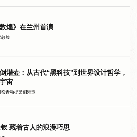
敦煌》在兰州首演
意敦煌
倒灌壶：从古代“黑科技”到世界设计哲学，
宇宙
州窑青釉提梁倒灌壶
发钗 藏着古人的浪漫巧思