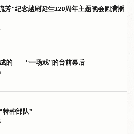
廿流芳”纪念越剧诞生120周年主题晚会圆满播
剧
炼成的——“一场戏”的台前幕后
角
“特种部队”
军