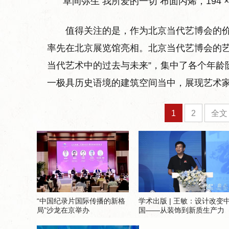
草间弥生 我所爱的一切 布面丙烯，194 × 19
值得关注的是，作为北京当代艺博会的价值
率先在北京展览馆亮相。北京当代艺博会的艺
当代艺术中的过去与未来”，集中了各个年龄
一极具历史语境的建筑空间当中，展现艺术
1
2
全文
“中国纪录片国际传播的新格
学术出版 | 王敏：设计改变
局”沙龙在京举办
国——从装饰到新质生产力