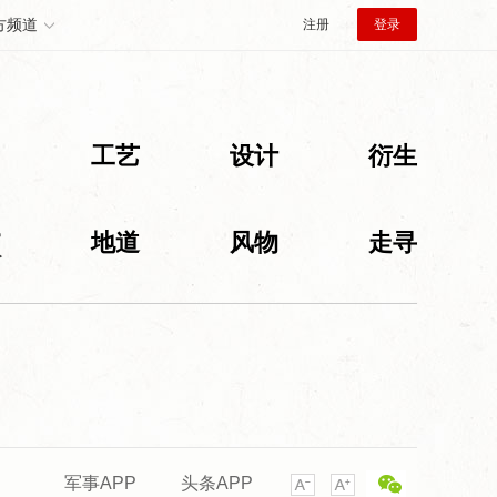
方频道
注册
登录
创
工艺
设计
衍生
旅
地道
风物
走寻
军事APP
头条APP