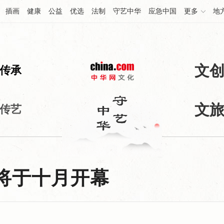
插画
健康
公益
优选
法制
守艺中华
应急中国
更多
地
文
传承
文
传艺
1将于十月开幕