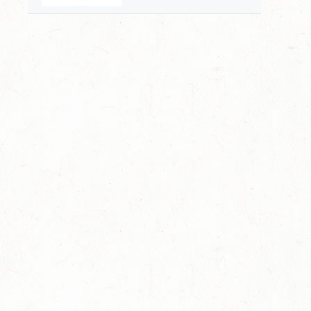
哲学，一壶通联的匠心宇
宙