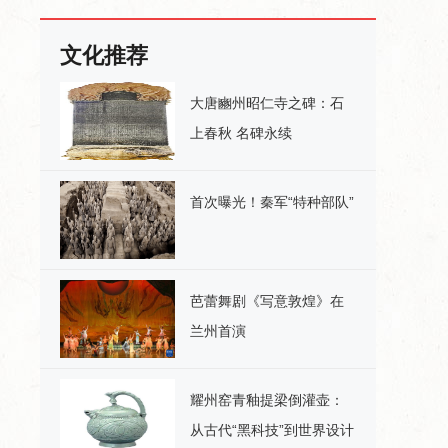
文化推荐
大唐豳州昭仁寺之碑：石
上春秋 名碑永续
首次曝光！秦军“特种部队”
芭蕾舞剧《写意敦煌》在
兰州首演
耀州窑青釉提梁倒灌壶：
从古代“黑科技”到世界设计