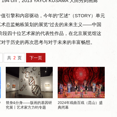
4 cm，2013 YAYOI KUSAMA 大田秀则画廊
引擎和内容驱动，今年的“艺述”（STORY）单元
术总监鲍栋策划的展览“过去的未来主义——中国
阶段四十位艺术家的代表性作品，在北京展览馆这
家对于历史的再次思考与对于未来的丰富畅想。
共
2
页
下一页
中
替身&分身——版画的基因研
2024年戏曲百戏（昆山）盛
究展丨艺术家方力钧专题
典闭幕