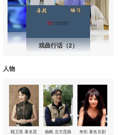
戏曲行话（2）
人物
“鼓
顾卫英 著名昆
杨帆 北方昆曲
奇彤 著名京剧
舒桐 著名