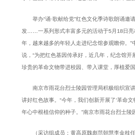
举办“诵·歌献给党”红色文化季诗歌朗诵邀
发……一系列形式丰富多元的活动于5月18日
年，越来越多的年轻人走进纪念馆参观瞻仰。”
说，“为把红色基因传承好，近几年，纪念馆开
珍贵的革命文物带进校园、带入课堂，厚植爱国
南京市雨花台烈士陵园管理局积极组织宣
讲好红色故事。“今年，我们创新开展了‘革命
年心中根植信仰的种子。”南京市雨花台烈士陵
（采访组成员：黄高原魏彪范朝慧李金枝