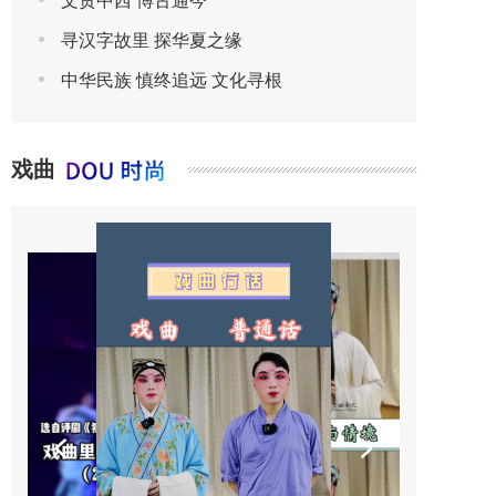
文贯中西 博古通今
寻汉字故里 探华夏之缘
中华民族 慎终追远 文化寻根
戏曲