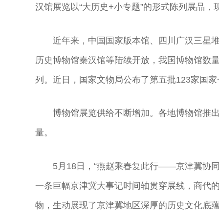
汉馆展览以“大历史+小专题”的形式陈列展品，现
近年来，中国国家版本馆、四川广汉三星
历史博物馆秦汉馆等陆续开放，我国博物馆数量
列。近日，国家文物局公布了第五批123家国家
博物馆展览供给不断增加。各地博物馆推
量。
5月18日，“燕赵乘春复此行——京津冀协
一条巨幅京津冀大事记时间轴贯穿展线，商代的
物，生动展现了京津冀地区深厚的历史文化底蕴
奇彤 著名京剧
舒桐 著名京剧
魏春荣 著名