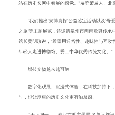
主
演员
演员
曲演员
站在历史长河中看展的感觉。”展览策展人、北
“我们推出‘泉博真探’公益鉴宝活动以及‘
之旅’等主题展览，还邀请泉州市闽南歌舞传承
馆长黄明珍说，“希望用通俗性、趣味性与互动
年轻人走进博物馆、爱上中华优秀传统文化。”
增技文物越来越可触
数字化观展、沉浸式体验，在科技加持下，
时，也让厚重的历史文化更有触及感。
“‘天下同一——秦汉文明主题展’各单元