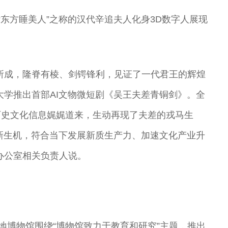
有“东方睡美人”之称的汉代辛追夫人化身3D数字人展现
。
所成，隆脊有棱、剑锷锋利，见证了一代君王的辉煌
大学推出首部AI文物微短剧《吴王夫差青铜剑》。全
历史文化信息娓娓道来，生动再现了夫差的戎马生
了新生机，符合当下发展新质生产力、加速文化产业升
办公室相关负责人说。
地博物馆围绕“博物馆致力于教育和研究”主题，推出