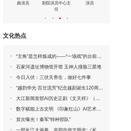
曲演员
剧院演员中心主
演员
演员
任
文化热点
“主角”是怎样炼成的——“一场戏”的台前幕后
石家河遗址博物馆开馆 玉神人撞脸三星堆
今日入伏：三伏天养生，做好七件事
“越韵华光·百廿流芳”纪念越剧诞生120周年主题晚会圆满播出
大江新闻首部AI历史正剧《文天祥》（第一集）
数字赋能上古文明 《印象红山》AI艺术展将于2026年7月30日亮相第三届包头艺博会
首次曝光！秦军“特种部队”
一部长江大画卷，半部中华文明史:《长江文明大画卷》特刊全球首发