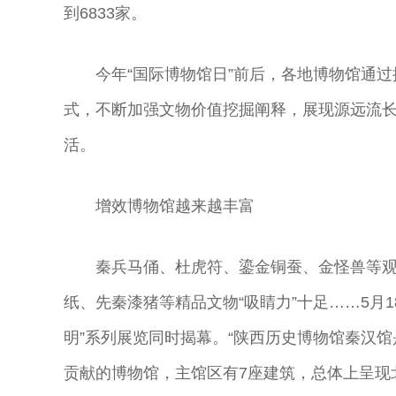
到6833家。
今年“国际博物馆日”前后，各地博物馆通
式，不断加强文物价值挖掘阐释，展现源远流
活。
增效博物馆越来越丰富
秦兵马俑、杜虎符、鎏金铜蚕、金怪兽等观
纸、先秦漆猪等精品文物“吸睛力”十足……5月
明”系列展览同时揭幕。“陕西历史博物馆秦汉
贡献的博物馆，主馆区有7座建筑，总体上呈现