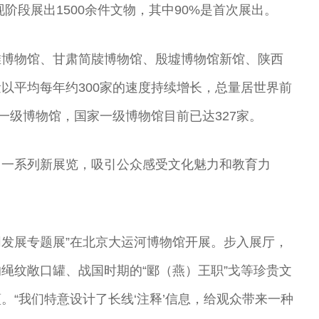
阶段展出1500余件文物，其中90%是首次展出。
堆博物馆、甘肃简牍博物馆、殷墟博物馆新馆、陕西
以平均每年约300家的速度持续增长，总量居世界前
一级博物馆，国家一级博物馆目前已达327家。
出一系列新展览，吸引公众感受文化魅力和教育力
同发展专题展”在北京大运河博物馆开展。步入展厅，
绳纹敞口罐、战国时期的“郾（燕）王职”戈等珍贵文
。“我们特意设计了长线‘注释’信息，给观众带来一种
昆
尚长荣 著名京
刘秀荣 京剧表
杨凤一 北方昆
王玉璞 京剧