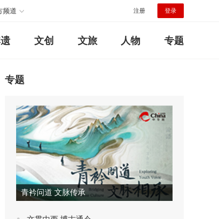
方频道
注册
登录
非遗
文创
文旅
人物
专题
专题
青衿问道 文脉传承