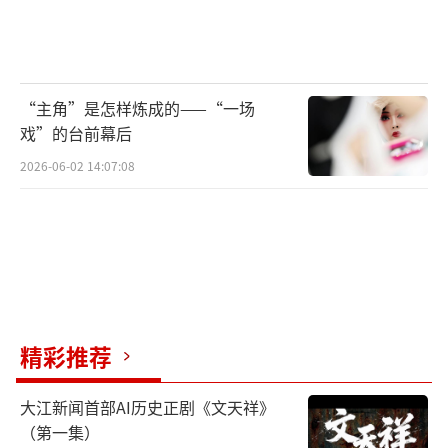
墓盛况”。
但由于当时法律不完善,挖了也就挖了。业
内人士介绍,彼时法律规定确实存在一些缺陷,如
“主角”是怎样炼成的——“一场
戏”的台前幕后
1982年的文物保护法规定,盗墓当以盗窃罪论
2026-06-02 14:07:08
处,“往往罚点钱就算了”。
这个罪恶的行当中,一些人开始显露。代表
者就是后来绰号“侯百万”“郭千万”“郑亿
万”的侯林山、郭秉霖、郑晓林等。侯、郭是2
0世纪80年代停薪留职的侯马橡胶厂工人,勾结
了广州等地文物贩子,从三两成群、鼠窃狗盗地
精彩推荐
盗挖古墓、倒贩走私文物,十年间发展成盗购销
大江新闻首部AI历史正剧《文天祥》
一条龙的犯罪集团,他们还和境外文物犯罪分子
（第一集）