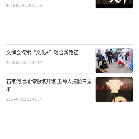
相互勾结,大肆盗贩国家文物。
2026-06-07 10:05:59
他们在晋南一带及周边省、市长期从事盗
掘古墓葬、倒卖文物的犯罪活动,致使数以万计
的文物遭到破坏。价值连城的佛头、菩萨身首
异处,珍稀国宝不断流失海外。公开报道显示,自
文博会探索“文化+”融合新路径
1985年发现盗掘古墓以来,晋国遗址只要是公开
2026-05-22 11:32:39
发表过资料的地方,全部被他们钻探,内有制器和
玉器的古墓,全部被他们洗劫一空,墓地景象凄
石家河遗址博物馆开馆 玉神人撞脸三星
凉。
堆
针对这种猖獗的犯罪活动,山西省1995年组
2026-05-22 11:49:54
织开展了一场以晋南打击文物犯罪、晋北打击
拐卖妇女儿童犯罪为中心的“南征北战”专项
斗争。晋南“侯百万”“郭千万”为首的多个