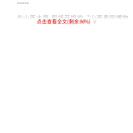
……
在山西太原,即将开馆的“山西青铜博物
点击查看全文(剩余
96
%)
馆”,引发了人们的关注与期待。
这是一座极为特殊的博物馆,不仅因为它陈
列的许多文物都是“国宝重器”,更奇特的是,这
其中的大部分珍贵文物还有另外一重“身
份”——追缴回的被盗文物。
每件文物,都记录和诉说着一段尘封往事,此
前它们星落各地,有的被不法分子私藏,有的流落
国外,或将再难与几千年后的中华子孙见面,一些
珍贵史实,或就此湮灭。
这些珍贵文物,每件都是中华文明绵延不