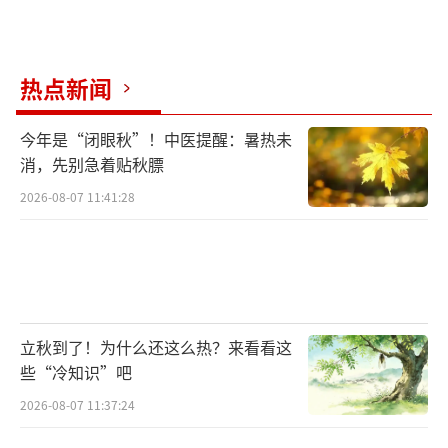
墓。盗墓自古以来就不光彩,于今更为法律所不
容。
热点新闻
一名老刑警打击文物犯罪30多年,他的回忆
或可揭示晋南地区盗墓的历史。新中国成立之
今年是“闭眼秋”！中医提醒：暑热未
消，先别急着贴秋膘
初,国家在建设路桥等工程中,不断有墓葬被发
现,各种文物流出,做工的当地人开始尝到文物的
2026-08-07 11:41:28
甜头。施工队撤走了,“技能”却留下了,他们拿
着大铲小锨奔赴各个可能出土文物的地方。
到20世纪七八十年代,在商品大潮的催动下,
晋南盗墓日渐猖獗,“要想富,去挖墓”“全国盗
立秋到了！为什么还这么热？来看看这
些“冷知识”吧
墓,闻喜鼻祖”等顺口溜层出不穷。“当时在一
2026-08-07 11:37:24
些村子‘一户抓一个有冤枉的,隔一户抓一个就
有漏网的’”,这名老刑警这样形容当时的“盗