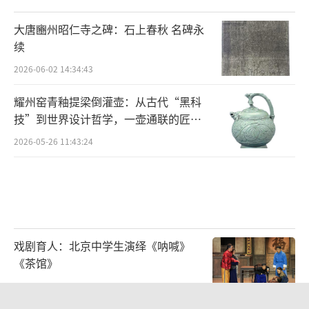
围的变迁、中央对地方管控方式和国家政治地
大唐豳州昭仁寺之碑：石上春秋 名碑永
理结构等课题具有重要意义。
续
然而谁又知道,这个“考古新发现”竟一度
2026-06-02 14:34:43
被垄断在盗墓贼手中,5座带墓道的“甲字
耀州窑青釉提梁倒灌壶：从古代“黑科
形”大墓中只有1座没有被盗。控制酒务头墓地
技”到世界设计哲学，一壶通联的匠心
的就是闻喜“盗墓黑帮”,其头目正是侯金发。
宇宙
2026-05-26 11:43:24
自幼习武的侯金发,20世纪80年代末因跟随
他人盗掘古墓葬、倒卖文物,被劳动教养,后重操
旧业,1995年被确定为“南征”十大文物逃犯之
一。随后,侯金发与其兄弟、公安部A级逃犯、
戏剧育人：北京中学生演绎《呐喊》
曾涉嫌倒卖河南三门峡市虢国墓珍贵文物的侯
《茶馆》
金海再次招兵买马,以盗贩文物起家,逐渐发展形
2026-06-02 14:16:51
成以侯氏兄弟为首的黑社会性质组织,他们公开