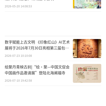
闻喜酒务头商代墓地项目,因对于研究商代墓葬
2026-05-20 14:08:53
的形制结构、葬俗、墓道功能与等级关系提供
了极好的资料,位列其中。
酒务头墓地位于山西省运城市闻喜县河底
镇酒务头村西北,处于垣曲盆地、运城盆地、临
数字赋能上古文明 《印象红山》AI艺术
汾盆地交汇的要冲之地,是古代从河南进入山西
展将于2026年7月30日亮相第三届包头
最便捷的通道之一,亦是考古学文化交融的关键
艺博会
2026-07-23 10:10:08
地带。考古发现商代晚期墓葬12座,车马坑6座
绘聚丹青映古刹|“绘·聚—中国文促会
以及灰坑5个。
中国画作品邀请展”登陆北海阐福寺
专家点评称,该墓地的发现与发掘是商代考
2026-07-10 19:42:58
古的一次重大突破,不仅为“匿”族青铜器找到
了归属,也填补了晋南地区晚商遗存的空白,对于
认识晚商文化的区域类型、商王朝西部势力范