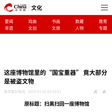
文化
要闻
戏曲
书画
数藏
教育
非遗
文创
文旅
人物
专题
这座博物馆里的“国宝重器” 竟大部分
是被盗文物
新华每日电讯
2019-07-05 09:53:51
原标题：扫黑扫回一座博物馆