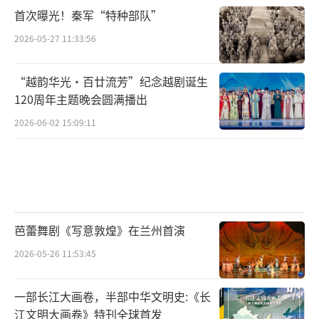
涉黑文物犯罪集团成员纷纷落网。侯林山、郭
首次曝光！秦军“特种部队”
秉霖等多名首犯、主犯被执行死刑。侯、郭等
2026-05-27 11:33:56
犯罪分子落网后,港澳台及海外中国文物的价格
一度猛涨。
“越韵华光·百廿流芳”纪念越剧诞生
120周年主题晚会圆满播出
但打击并不彻底,一批逃犯不了了之,盗墓和
2026-06-02 15:09:11
黑恶势力也并未真正消失。
20世纪80年代末至90年代初跟随“郑亿
万”的侯金发,作为“南征”重大文物逃犯之一,
就是其中的“漏网之鱼”,之后他重操旧业。
芭蕾舞剧《写意敦煌》在兰州首演
盗墓贼霸占“考古新发现”
2026-05-26 11:53:45
2019年3月,“2018年度全国十大考古新发
一部长江大画卷，半部中华文明史:《长
现”揭晓,由山西省考古研究所主持发掘的山西
江文明大画卷》特刊全球首发