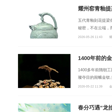
五代青釉刻花提梁
秘密，不在云端，
的独特方式。
2026-05-26 11:43
1400年前的
1400多年前隋朝工
璨夺目的闹蛾金钗
2026-05-22 11:39
春分巧遇“龙