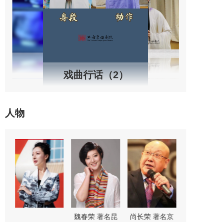
戏曲行话（2）
人物
剧
魏春荣 著名昆
尚长荣 著名京