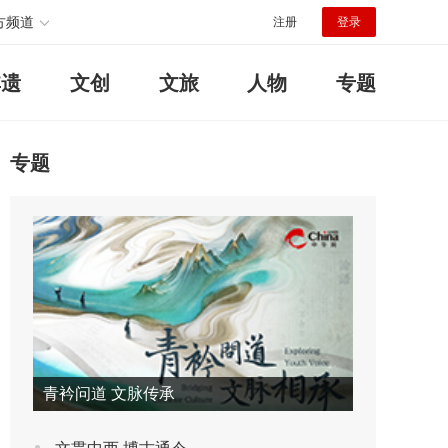
方频道
注册
登录
非遗
文创
文旅
人物
专题
专题
青衿问道 文脉传承