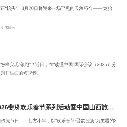
”正“抬头”。3月20日将迎来一场罕见的天象巧合——“龙抬
分 龙抬头
样实现“领跑”？近日，在“读懂中国”国际会议（2025）分
支别开生面的短视频。
“晋韵斐扬” 2026斐济欢乐春节系列活动暨中国山西旅游文化推广年启动仪式成功举办
国传统节日——北方小年，以“欢乐春节·晋韵斐扬”为主题的2