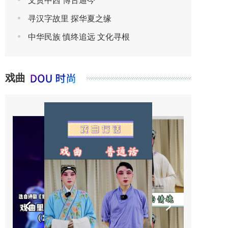
文贯中西 博古通今
寻汉字故里 探华夏之缘
中华民族 慎终追远 文化寻根
戏曲