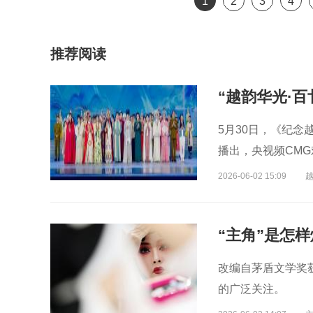
1
2
3
4
剧表演艺术家
演艺术家
曲剧院院长
王”
推荐阅读
5月30日，《纪念
播出，央视频CM
2026-06-02 15:09
“主角”是怎
改编自茅盾文学奖
的广泛关注。