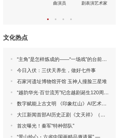
曲演员
剧表演艺术家
文化热点
“主角”是怎样炼成的——“一场戏”的台前幕后
今日入伏：三伏天养生，做好七件事
石家河遗址博物馆开馆 玉神人撞脸三星堆
“越韵华光·百廿流芳”纪念越剧诞生120周年主题晚会圆满播出
数字赋能上古文明 《印象红山》AI艺术展将于2026年7月30日亮相第三届包头艺博会
大江新闻首部AI历史正剧《文天祥》（第一集）
首次曝光！秦军“特种部队”
“景山绘心・六省中国画精品邀请展” ——登陆景山观德殿 六省名家笔墨共绘中轴雅韵