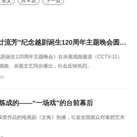
全文
共
4
页
下一页
曲演员
剧院演员中心主
演员
演员
任
“越韵华光·百廿流芳”纪念越剧诞生120周年主题晚会圆满播出
越剧诞生120周年主题晚会》在央视戏曲频道（CCTV-11）
G戏曲、央视文艺同步播出，社会反响热烈。
越剧
样炼成的——“一场戏”的台前幕后
获奖作品的电视剧《主角》热播，引发全国观众对秦腔艺术