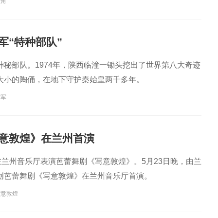
主角
军“特种部队”
神秘部队。1974年，陕西临潼一锄头挖出了世界第八大奇迹
大小的陶俑，在地下守护秦始皇两千多年。
秦军
意敦煌》在兰州首演
在兰州音乐厅表演芭蕾舞剧《写意敦煌》。5月23日晚，由兰
创芭蕾舞剧《写意敦煌》在兰州音乐厅首演。
写意敦煌