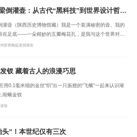
耀州窑青釉提梁倒灌壶：从古代“黑科技”到世界设计哲学，一壶通联的匠心宇宙
倒灌壶（陕西历史博物馆藏）我是一个装满秘密的壶。我的
而在足底——一朵精妙的五瓣梅花孔，是我与这个世界对话
耀州窑青釉提梁倒灌壶
金发钗 藏着古人的浪漫巧思
匠用0.1毫米细的金丝“织”出一只振翅的“飞蛾”一起来认识璀
△闹蛾金钗
金发钗
抬头”！本世纪仅有三次