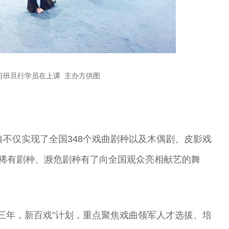
习班旦行学员在上课 主办方供图
典不仅实现了全国348个戏曲剧种以及木偶剧、皮影戏
、稀有剧种、濒危剧种有了向全国观众亮相献艺的舞
新三年，新百戏”计划，重点聚焦戏曲领军人才选拔、培
昆
尚长荣 著名京
刘秀荣 京剧表
杨凤一 北方昆
王玉璞 京剧