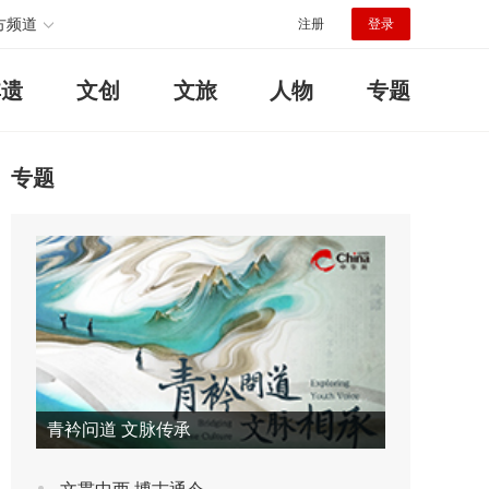
方频道
注册
登录
非遗
文创
文旅
人物
专题
专题
青衿问道 文脉传承