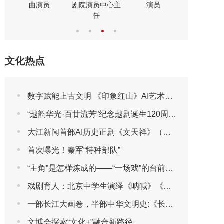
曲演员
剧院演员中心主
演员
演员
任
文化热点
数字赋能上古文明 《印象红山》AI艺术展将于2026年7月30日亮相第三届包头艺博会
“越韵华光·百廿流芳”纪念越剧诞生120周年主题晚会圆满播出
大江新闻首部AI历史正剧《文天祥》（第一集）
首次曝光！秦军“特种部队”
“主角”是怎样炼成的——“一场戏”的台前幕后
戏剧育人：北京中学生演绎《呐喊》《茶馆》
一部长江大画卷，半部中华文明史:《长江文明大画卷》特刊全球首发
文博会探索“文化+”融合新路径