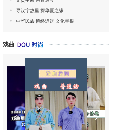
文贯中西 博古通今
寻汉字故里 探华夏之缘
中华民族 慎终追远 文化寻根
戏曲