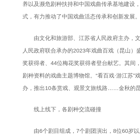
主
演员
演员
曲演员
养以及濒危剧种扶持和中国戏曲传承基地建设，积极
式，有力推动了中国戏曲活态传承和创新发展
由文化和旅游部、江苏省人民政府主办，
人民政府联合承办的2023年戏曲百戏（昆山）
奖获得者、44位梅花奖获得者登台献艺。其间
剧种资料的戏曲主题博物馆。“看百戏·游江苏
办，推出10条赏戏、观景文旅线路……金秋的
线上线下，各剧种交流碰撞
由6个剧目组成，7个剧团演出，8位60岁