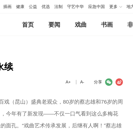
插画
健康
公益
优选
法制
守艺中华
应急中国
更多
地
首页
要闻
戏曲
书画
永续
A+
微信
A-
微博
分享
百戏（昆山）盛典老观众，80岁的蔡志雄和76岁的周
口，今年有了新发现——不仅一口气看到这么多梅花
的面孔。“戏曲艺术传承发展，后继有人啊！”蔡志雄