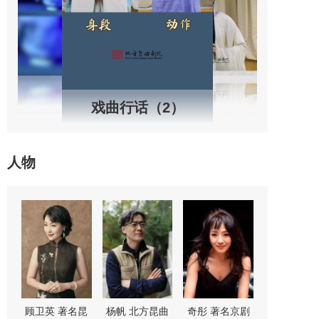
戏曲行话（2）
人物
“鼓
顾卫英 著名昆
杨帆 北方昆曲
奇彤 著名京剧
舒桐 著名