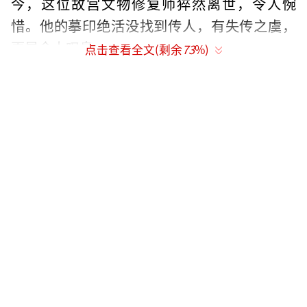
今，这位故宫文物修复师猝然离世，令人惋
惜。他的摹印绝活没找到传人，有失传之虞，
更是令人叹息。
点击查看全文(剩余
73
%)
故宫摹印绝活无人继承的状况，实则是很
多传统技艺在当代社会面临的共性问题。糖
塑、傩面具雕刻、香云纱、砖雕、木版水印
等，许多中国传统技艺经受住了朝代的更迭、
战火的摧残，一路跨越千百年，却无法融入现
代文明。今天，很多传统技艺正在被人们忽
视、遗忘，落寞地退出历史舞台；很多传统工
艺因为无法实现量产，不能带来可观经济收益
而后继无人；很多堪称一绝的传统技艺消失在
昨日黄昏里，我们心头会遗憾，会失落，会生
发出某种无法言说的枝枝蔓蔓。