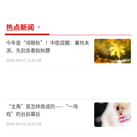
很多传统技艺传承不易，有的三五年入
门，八九年出师，十几二十年才能摸到门道，
热点新闻
有的技艺传承还只能是师傅带徒弟的模式，有
的艺术品还需依靠手工制作，无法批量生
今年是“闭眼秋”！中医提醒：暑热未
产……这些是我们需要直面的现实。要看到，
消，先别急着贴秋膘
传统的制作方式、传承方式虽然“低效”，但
2026-08-07 11:41:28
未必就是落后。一些瑞士顶级钟表匠全身心投
入，一年只能制造出一块手表，小小机械表壳
里，能有744个零件，最小的细如毫发，一块表
售价高达数十万、上百万元。不菲售价何尝不
是对匠人、对匠心的尊敬？对那些具有当代价
“主角”是怎样炼成的——“一场
戏”的台前幕后
值，又无人愿意继承的传统技艺，我们是不是
也应赋予它应有的珍视和尊敬？
2026-06-02 14:07:08