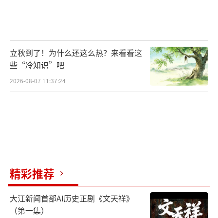
“江山代有才人出，各领风骚数百年”是
文化和艺术传承的正确姿态，顶级技艺传
人“一身绝活无人继承”是艺术的不幸、文化
的不幸、岁月的不幸。但愿传统绝活失传的遗
立秋到了！为什么还这么热？来看看这
些“冷知识”吧
憾越来越少。但愿，有一天，当我们深情回望
2026-08-07 11:37:24
过往时，能够庆幸自己没有拿功利和市侩去衡
量传统技艺的价值，而是在它们濒临绝迹时，
送去了几许温柔。
《光明日报》（2019年06月27日13版）
精彩推荐
（责任编辑：段颖 CC004）
大江新闻首部AI历史正剧《文天祥》
（第一集）