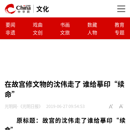
文化
要闻
戏曲
书画
数藏
教育
非遗
文创
文旅
人物
专题
在故宫修文物的沈伟走了 谁给摹印“续
命”
光明网-《光明日报》
2019-06-27 09:54:53
原标题：故宫的沈伟走了谁给摹印“续
命”