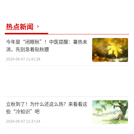
很多传统技艺传承不易，有的三五年入
门，八九年出师，十几二十年才能摸到门道，
热点新闻
有的技艺传承还只能是师傅带徒弟的模式，有
的艺术品还需依靠手工制作，无法批量生
今年是“闭眼秋”！中医提醒：暑热未
产……这些是我们需要直面的现实。要看到，
消，先别急着贴秋膘
传统的制作方式、传承方式虽然“低效”，但
2026-08-07 11:41:28
未必就是落后。一些瑞士顶级钟表匠全身心投
入，一年只能制造出一块手表，小小机械表壳
里，能有744个零件，最小的细如毫发，一块表
售价高达数十万、上百万元。不菲售价何尝不
是对匠人、对匠心的尊敬？对那些具有当代价
立秋到了！为什么还这么热？来看看这
些“冷知识”吧
值，又无人愿意继承的传统技艺，我们是不是
也应赋予它应有的珍视和尊敬？
2026-08-07 11:37:24