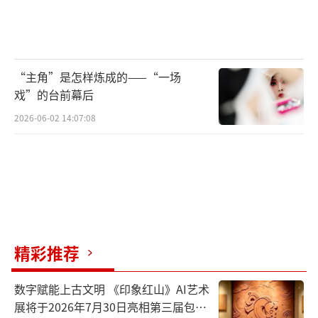
“江山代有才人出，各领风骚数百年”是
文化和艺术传承的正确姿态，顶级技艺传
人“一身绝活无人继承”是艺术的不幸、文化
的不幸、岁月的不幸。但愿传统绝活失传的遗
“主角”是怎样炼成的——“一场
戏”的台前幕后
憾越来越少。但愿，有一天，当我们深情回望
2026-06-02 14:07:08
过往时，能够庆幸自己没有拿功利和市侩去衡
量传统技艺的价值，而是在它们濒临绝迹时，
送去了几许温柔。
《光明日报》（2019年06月27日13版）
精彩推荐
（责任编辑：段颖 CC004）
数字赋能上古文明 《印象红山》AI艺术
展将于2026年7月30日亮相第三届包头