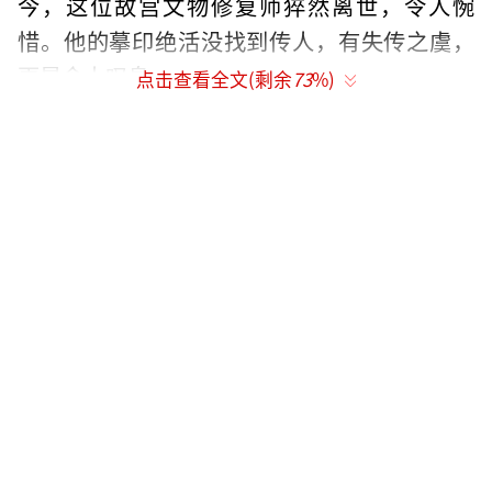
今，这位故宫文物修复师猝然离世，令人惋
惜。他的摹印绝活没找到传人，有失传之虞，
更是令人叹息。
点击查看全文(剩余
73
%)
故宫摹印绝活无人继承的状况，实则是很
多传统技艺在当代社会面临的共性问题。糖
塑、傩面具雕刻、香云纱、砖雕、木版水印
等，许多中国传统技艺经受住了朝代的更迭、
战火的摧残，一路跨越千百年，却无法融入现
代文明。今天，很多传统技艺正在被人们忽
视、遗忘，落寞地退出历史舞台；很多传统工
艺因为无法实现量产，不能带来可观经济收益
而后继无人；很多堪称一绝的传统技艺消失在
昨日黄昏里，我们心头会遗憾，会失落，会生
发出某种无法言说的枝枝蔓蔓。