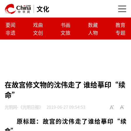
文化
要闻
戏曲
书画
数藏
教育
非遗
文创
文旅
人物
专题
在故宫修文物的沈伟走了 谁给摹印“续
命”
光明网-《光明日报》
2019-06-27 09:54:53
原标题：故宫的沈伟走了谁给摹印“续
命”