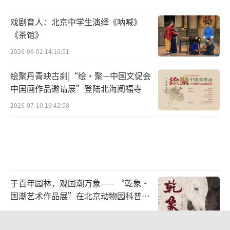
戏剧育人：北京中学生演绎《呐喊》
《茶馆》
2026-06-02 14:16:51
绘聚丹青映古刹|“绘·聚—中国文促会
中国画作品邀请展”登陆北海阐福寺
2026-07-10 19:42:58
于百年园林，观国潮万象—— “乾象·
国潮艺术作品展”在北京动物园科普馆
机动展厅开展
2026-08-06 13:25:08