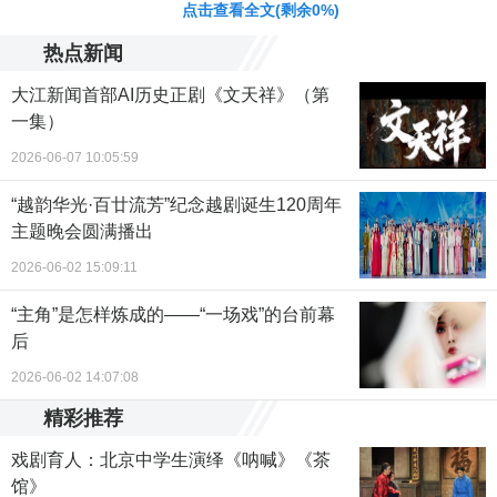
责任编辑：段颖 CC004
点击查看全文(剩余
0
%)
热点新闻
大江新闻首部AI历史正剧《文天祥》（第
一集）
2026-06-07 10:05:59
“越韵华光·百廿流芳”纪念越剧诞生120周年
主题晚会圆满播出
2026-06-02 15:09:11
“主角”是怎样炼成的——“一场戏”的台前幕
后
2026-06-02 14:07:08
精彩推荐
戏剧育人：北京中学生演绎《呐喊》《茶
馆》