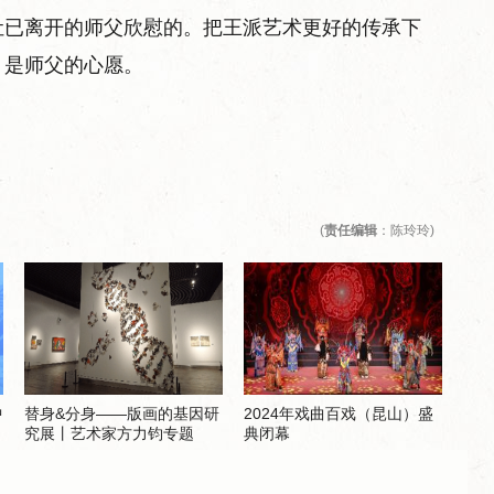
让已离开的师父欣慰的。把王派艺术更好的传承下
，是师父的心愿。
(
责任编辑
：陈玲玲)
中
替身&分身——版画的基因研
2024年戏曲百戏（昆山）盛
究展丨艺术家方力钧专题
典闭幕