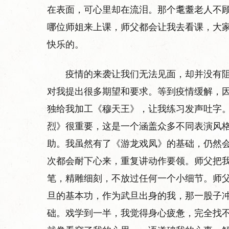
在表面，可心里却在流泪。那个耄耋老人不
哪位师姐来上课，师父都会让我去看课，大
快乐的。
疫情的来袭让我们无法见面，却并没有
对我提出很多期望和要求。等到疫情缓解，
独给我加工《穆天王》，让我练习发声吐字
烈》很重要，这是一个涵盖众多不同表演风
助。我虽然有了《游龙戏凤》的基础，仍然
次都会耐下心来，重复讲动作要领。师父把
笔，精雕细刻，不放过任何一个小细节。师父
旦的基本功，作为武旦出身的我，那一股子
础。戏学到一半，我觉得身心疲惫，完全找