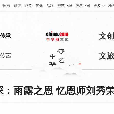
插画
健康
公益
优选
法制
守艺中华
应急中国
更多
地
文
传承
文
传艺
琛：雨露之恩 忆恩师刘秀