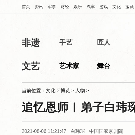
首页
资讯
军事
财经
娱乐
汽车
游戏
文化
援藏
非遗
中华网文化频道
手艺
匠人
文艺
艺术家
舞台
当前位置：
文化
>
博览
>
人物
>
追忆恩师︱弟子白玮
2021-08-06 11:21:47
白玮琛
中国国家京剧院