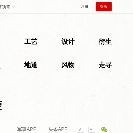
方频道
注册
登录
创
工艺
设计
衍生
旅
地道
风物
走寻
荣
军事APP
头条APP