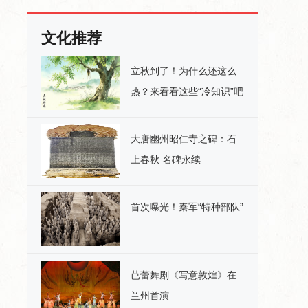
文化推荐
立秋到了！为什么还这么
热？来看看这些“冷知识”吧
大唐豳州昭仁寺之碑：石
上春秋 名碑永续
首次曝光！秦军“特种部队”
芭蕾舞剧《写意敦煌》在
兰州首演