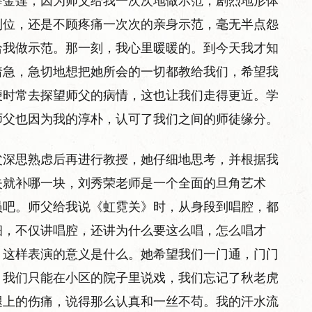
薛金莲，因为师父给我一次次地做示范，剧烈地形体
到位，还是不顾疼痛一次次的亲身示范，毫无半点怨
给我做示范。那一刻，我心里暖暖的。到今天我才知
着急，急切地想把她所会的一切都教给我们，希望我
便时常去探望师父的病情，这也让我们走得更近。学
师父也因为我的淳朴，认可了我们之间的师徒缘分。
父深思熟虑后再进行教授，她仔细地思考，并根据我
失就补哪一块，刘秀荣老师是一个全面的旦角艺术
员吧。师父给我说《虹霓关》时，从身段到唱腔，都
细，不仅讲唱腔，还讲为什么要这么唱，怎么唱才
，这样表演的意义是什么。她希望我们一门通，门门
，我们只能在小区的院子里说戏，我们忘记了秋老虎
腿上的伤痛，说得那么认真和一丝不苟。我的汗水流