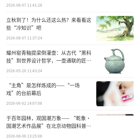
2026-08-07 11:41:28
立秋到了！为什么还这么热？来看看这
些“冷知识”吧
2026-08-07 11:37:24
耀州窑青釉提梁倒灌壶：从古代“黑科
技”到世界设计哲学，一壶通联的匠心
宇宙
2026-05-26 11:43:24
“主角”是怎样炼成的——“一场
戏”的台前幕后
2026-06-02 14:07:08
于百年园林，观国潮万象—— “乾象·
国潮艺术作品展”在北京动物园科普馆
机动展厅开展
2026-08-06 13:25:08