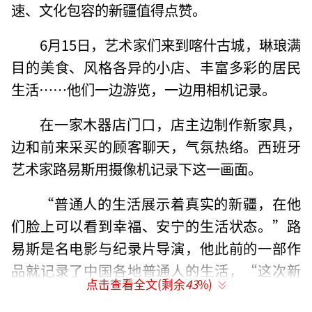
速、文化包容的新疆值得点赞。
6月15日，艺术家们来到喀什古城，琳琅满
目的美食、风格各异的小店、丰富多彩的居民
生活……他们一边游览，一边用相机记录。
在一家木器店门口，店主边制作新家具，
边和前来采买的顾客聊天，气氛热络。西班牙
艺术家路易斯用摄像机记录下这一画面。
“普通人的生活展示着真实的新疆，在他
们脸上可以看到幸福、安宁的生活状态。”路
易斯是名电影与纪录片导演，他此前的一部作
品就记录了中国各地普通人的生活，“这次新
点击查看全文(剩余
43
%)
疆之行会给后续创作积累丰富素材。”