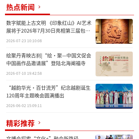
热点新闻
在阿克苏地区沙雅县努尔巴克乡兰帕村，
棉农操作高效节水设备进行灌溉，不远处无人
数字赋能上古文明 《印象红山》AI艺术
机正面向棉田喷洒农药。美籍艺术家瑞秋看到
展将于2026年7月30日亮相第三届包头
后说：“棉花长势真好，没想到新疆农业机械
艺博会
2026-07-23 10:10:08
化、自动化程度这么高，令人震撼。”
绘聚丹青映古刹|“绘·聚—中国文促会
天津美术学院工艺美术系副教授陈卓和蒙
中国画作品邀请展”登陆北海阐福寺
古国艺术家莫德格玛则被克孜尔千佛洞的壁画
2026-07-10 19:42:58
吸引，频频点赞。
“越韵华光·百廿流芳”纪念越剧诞生
120周年主题晚会圆满播出
莫德格玛说，新疆的文化遗迹被保护得很
好，不但有丰富的色彩，还有动人的历史故
2026-06-02 15:09:11
事，多元文化交织给了自己很多创作灵感。
（责
精彩推荐
任编辑：陈玲玲）
文博会探索“文化+”融合新路径