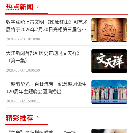
热点新闻
数字赋能上古文明 《印象红山》AI艺术
展将于2026年7月30日亮相第三届包头
此次展览展出的“宜子孙”青玉璧。本报见习
艺博会
2026-07-23 10:10:08
记者李健摄/光明图片
大江新闻首部AI历史正剧《文天祥》
领略长江下游文明的独特魅力
（第一集）
走进特展馆8号展厅，映入眼帘的是一幅代
2026-06-07 10:05:59
表长江底色的蓝色背景墙，画有长江下游地区
“越韵华光·百廿流芳”纪念越剧诞生
的流经路线，上书“大江万古流”五个苍劲有
120周年主题晚会圆满播出
力的大字，一下子就让人感受到长江奔腾不息
2026-06-02 15:09:11
的气势。
精彩推荐
“这些大米怎么黑乎乎的呢？”一位小朋
友好奇地问妈妈。“这是溧阳神墩遗址出土的
“主角”是怎样炼成的——“一场