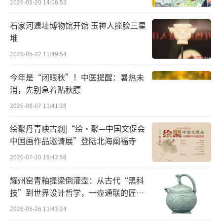
无论是群星璀璨的文化艺术，还是精致雅
2026-05-20 14:08:53
趣的平常生活，在展厅里时刻都能感受到长江
石家河遗址博物馆开馆 玉神人撞脸三星
下游文明的独特魅力。
堆
2026-05-22 11:49:54
漫步展厅，吴镇的《古木竹石图》、唐伯
虎的《看泉听风图》、八大山人的《水木清华
今年是“闭眼秋”！中医提醒：暑热未
图》、董其昌的《草书五绝诗》等作品赫然在
消，先别急着贴秋膘
列，宛如进入中国书画艺术的长廊，美不胜
2026-08-07 11:41:28
收。
绘聚丹青映古刹|“绘·聚—中国文促会
中国画作品邀请展”登陆北海阐福寺
“看！这里有一只蝉。”一个展柜前簇拥
2026-07-10 19:42:58
着大量观众，嘴里发出赞叹声。原来这里展出
的是南京博物院十八件“镇院之宝”之一
耀州窑青釉提梁倒灌壶：从古代“黑科
的“金蝉玉叶”，晶莹透亮的玉叶衬托一只栩
技”到世界设计哲学，一壶通联的匠心
宇宙
栩如生的金蝉，有着“金枝玉叶”的美好寓
2026-05-26 11:43:24