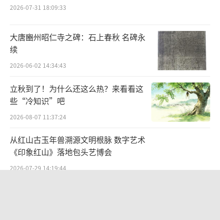
2026-07-31 18:09:33
巩县窑唐三彩水盂、繁昌窑青釉瓷执壶、
大唐豳州昭仁寺之碑：石上春秋 名碑永
建窑兔毫釉瓷盏、越窑青釉瓷碗、景德镇窑青
续
白釉瓷盏……这些来自河南、安徽、福建、浙
2026-06-02 14:34:43
江、江西等地窑口的瓷器，为何被摆在同一个
展柜中？田甜解答了记者心中的疑惑，这些瓷
立秋到了！为什么还这么热？来看看这
器都出土于江苏张家港市的黄泗浦遗址。黄泗
些“冷知识”吧
浦遗址曾是唐朝鉴真和尚东渡日本的出发地，
2026-08-07 11:37:24
宋代以后更是成为一处重要的出海港口。
从红山古玉年兽溯源文明根脉 数字艺术
《印象红山》落地包头艺博会
镇江府制造的城砖在安徽明中都出土，广
2026-07-29 14:19:44
东地区制作的锡一品锅在江南地区被使用，从
苏州到关东的海关出口茶照……一系列文物，
“策马弯弓励行致远”2026全国骑射巡
生动展现了江南地区与各地物质文化交流和贸
回赛·太仆寺旗站盛大启幕
2026-07-27 09:51:45