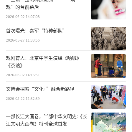
戏”的台前幕后
炭化稻米。”妈妈耐心地讲解。溧阳神墩遗址
2026-06-02 14:07:08
属于新石器时代的骆驼墩文化，距今约7000年
至6000年之间。这说明在几千年前，长江下游
首次曝光！秦军“特种部队”
地区的先民们已经在无数次的探索中，创新培
2026-05-27 11:33:56
育出可种植的稻米。
戏剧育人：北京中学生演绎《呐喊》
展柜中一把覆有薄锈的古剑格外引人注
《茶馆》
目，剑身近格处铸有铭文两行十字：“攻敔
2026-06-02 14:16:51
（吴）王夫差自乍（作）其元用”，明确了这
文博会探索“文化+”融合新路径
把剑的主人是吴王夫差。剑首铸有八圈同心圆
凸棱，是最为称道的“吴越青铜剑三绝”之
2026-05-22 11:32:39
一。这把青铜古剑是高超青铜铸造技艺的明
一部长江大画卷，半部中华文明史:《长
证，也是吴越先民不断技术创新的生动注脚。
江文明大画卷》特刊全球首发