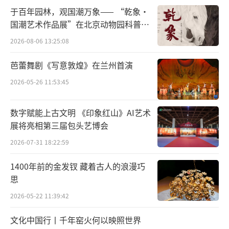
意。这件金蝉玉叶是明代中期的杰作，体现出
于百年园林，观国潮万象—— “乾象·
金器、玉器制作工艺的高超水平，把江南文人
国潮艺术作品展”在北京动物园科普馆
匠心与文心的交融体现得淋漓尽致。
机动展厅开展
2026-08-06 13:25:08
南京博物院展览部副主任、策展人田甜介
芭蕾舞剧《写意敦煌》在兰州首演
绍，此次展览的展品都是精挑细选、优中选优
2026-05-26 11:53:45
的，其中国家一级文物就有60余件，“展品的
选择要兼具审美性、知识性和趣味性，同时每
数字赋能上古文明 《印象红山》AI艺术
展将亮相第三届包头艺博会
件展品都紧扣展览主题，每件展品背后都能讲
出一个故事来。”
2026-07-31 18:22:59
1400年前的金发钗 藏着古人的浪漫巧
开放包容成就江南繁华
思
“东南财赋地，江浙人文薮。”随着衣冠
2026-05-22 11:39:42
南渡，北方先进的技术和文化纷纷涌向长江下
文化中国行丨千年窑火何以映照世界
游地区，中国的经济文化重心随之南移。