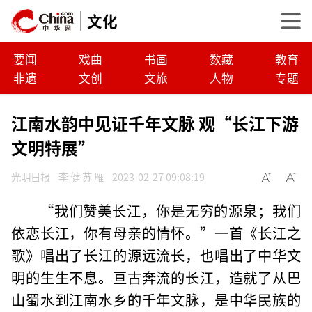
文化
要闻
戏曲
书画
数藏
教育
非遗
文创
文旅
人物
专题
江南水韵中见证千年文脉 观“长江下游
文明特展”
光明日报
李 健 苏 雁
2023-02-27 09:08:19
“我们赞美长江，你是无穷的源泉；我们
依恋长江，你有母亲的情怀。”一首《长江之
歌》唱出了长江的源远流长，也唱出了中华文
明的生生不息。亘古奔流的长江，造就了从巴
山蜀水到江南水乡的千年文脉，是中华民族的