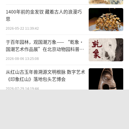
1400年前的金发钗 藏着古人的浪漫巧
思
2026-05-22 11:39:42
于百年园林，观国潮万象—— “乾象·
国潮艺术作品展”在北京动物园科普馆
机动展厅开展
2026-08-06 13:25:08
从红山古玉年兽溯源文明根脉 数字艺术
《印象红山》落地包头艺博会
2026-07-29 14:19:44
“景山绘心・六省中国画精品邀请展”
——登陆景山观德殿 六省名家笔墨共绘
中轴雅韵
2026-07-10 19:28:34