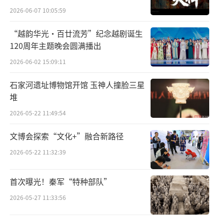
2026-06-07 10:05:59
行科学界定和归纳，并以相应的展品加以呈
现，让观众感受“中国白”的独特魅力。
“越韵华光·百廿流芳”纪念越剧诞生
120周年主题晚会圆满播出
据悉，德化瓷塑取材广泛，以各式观音、
2026-06-02 15:09:11
如来、弥勒、罗汉、八仙等道释人物为主，以
石家河遗址博物馆开馆 玉神人撞脸三星
神话传说、历史典故、民间故事为创作素材，
堆
还有专供外销的特定题材，形成了独具特色的
2026-05-22 11:49:54
器物谱系。随着时代的发展，现当代德化匠人
师古而不泥古，在继承中大胆创新，塑造出变
文博会探索“文化+”融合新路径
化万千的德化瓷器，使得德化瓷的艺术题材不
2026-05-22 11:32:39
断拓展，人物形象愈加丰富，表现手法更加多
元。
首次曝光！秦军“特种部队”
（责任编辑：陈蕊 zx0180）
2026-05-27 11:33:56