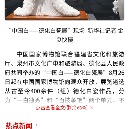
“中国白——德化白瓷展”现场 新华社记者 金
良快摄
中国国家博物馆联合福建省文化和旅游
厅、泉州市文化广电和旅游局、德化县人民政
府共同举办的“中国白——德化白瓷展”8月26
日起在中国国家博物馆向观众开放。展览遴选
从古至今400余件（组）德化白瓷作品，分
为“一白独秀”和“百技争艳”两个单元，不
点击查看全文(剩余
60
%)
仅包括“何朝宗”款观音像、“筍江山人”款
观音等传世精品，尾林窑遗址、华光礁一号沉
热点新闻
船等德化窑古代珍品，还集中展示了现当代艺