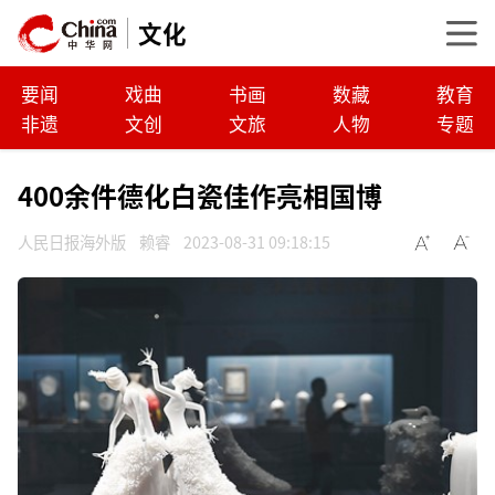
文化
要闻
戏曲
书画
数藏
教育
非遗
文创
文旅
人物
专题
400余件德化白瓷佳作亮相国博
人民日报海外版
赖睿
2023-08-31 09:18:15