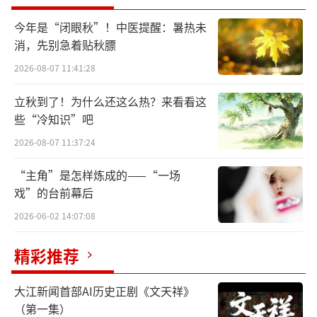
术家的白瓷佳作，体现出德化瓷精湛的制瓷技
今年是“闭眼秋”！中医提醒：暑热未
艺和一脉相承的传承创新。
消，先别急着贴秋膘
2026-08-07 11:41:28
福建德化地区的陶瓷制作历史源远流长，
最早可追溯到新石器时期。宋元时期，德化陶
立秋到了！为什么还这么热？来看看这
些“冷知识”吧
瓷业随着海外贸易的兴盛而繁荣，青白瓷、白
瓷成为主流，并源源不断地销往海外，是海上
2026-08-07 11:37:24
丝绸之路上重要的商品。明代，“中国白”在
“主角”是怎样炼成的——“一场
窑火的淬炼中脱颖而出，因如脂似玉，有温润
戏”的台前幕后
的手感，成为中国陶瓷发展史上的精品，风靡
2026-06-02 14:07:08
世界。
精彩推荐
展览从“中国白”的视角出发，结合白瓷
大江新闻首部AI历史正剧《文天祥》
的艺术特性，通过色谱分析，把德化窑传统
（第一集）
的“猪油白”“象牙白”“孩儿红”等概念进