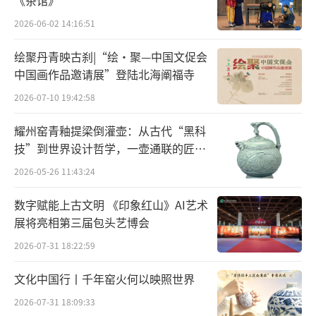
《茶馆》
2026-06-02 14:16:51
绘聚丹青映古刹|“绘·聚—中国文促会
中国画作品邀请展”登陆北海阐福寺
2026-07-10 19:42:58
耀州窑青釉提梁倒灌壶：从古代“黑科
技”到世界设计哲学，一壶通联的匠心
宇宙
2026-05-26 11:43:24
数字赋能上古文明 《印象红山》AI艺术
展将亮相第三届包头艺博会
2026-07-31 18:22:59
文化中国行丨千年窑火何以映照世界
2026-07-31 18:09:33