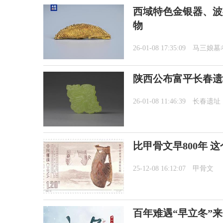
西域特色金银器、波
物
26-01-08 17:35:09
马三娘墓
陕西公布富平长春遗
26-01-08 11:46:39
长春遗址
比甲骨文早800年 
25-12-08 16:12:07
甲骨文
百年难遇“早立冬”