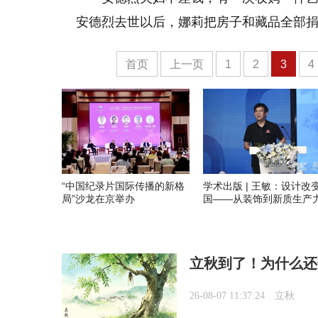
安德烈去世以后，娜莉把房子和藏品全部
首页
上一页
1
2
3
4
“中国纪录片国际传播的新格
学术出版 | 王敏：设计改
局”沙龙在京举办
国——从装饰到新质生产
立秋到了！为什么还
26-08-07 11:37:24
立秋