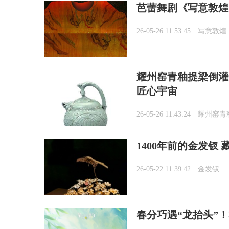
芭蕾舞剧《写意敦煌
26-05-26 11:53:45
写意敦煌
耀州窑青釉提梁倒灌
匠心宇宙
26-05-26 11:43:24
耀州窑青
1400年前的金发钗
26-05-22 11:39:42
金发钗
春分巧遇“龙抬头”