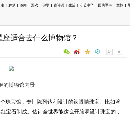
健康
|
解梦
|
趣闻
|
游戏
|
佛学
|
古诗词
|
生活
|
守艺中华
|
国防军事
|
文旅
|
的星座适合去什么博物馆？
用微信扫描二维码
分享至好友和朋友圈
诞的博物馆内景
一个珠宝馆，专门陈列达利设计的辣眼睛珠宝。比如著
然红宝石制成。估计全世界能这么开脑洞设计珠宝的，