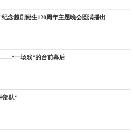
”纪念越剧诞生120周年主题晚会圆满播出
的——“一场戏”的台前幕后
种部队”