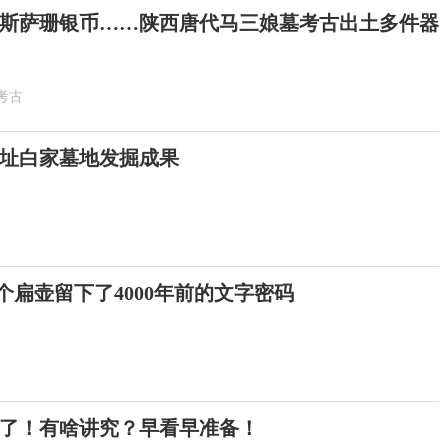
斯萨珊银币……陕西唐代马三娘墓考古出土多件器
考古
址白家墓地发掘成果
这个扁壶留下了4000年前的文字密码
来了！有啥讲究？早看早准备！