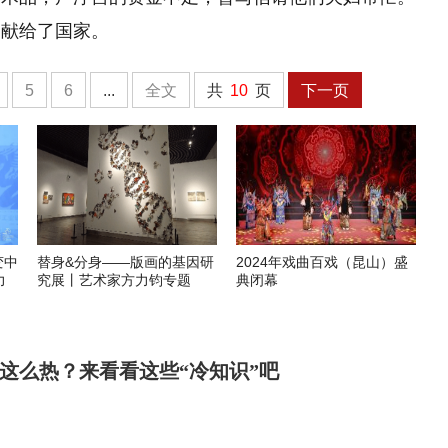
捐献给了国家。
5
6
...
全文
共
10
页
下一页
变中
替身&分身——版画的基因研
2024年戏曲百戏（昆山）盛
力
究展丨艺术家方力钧专题
典闭幕
这么热？来看看这些“冷知识”吧