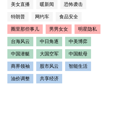
美女直播
暖新闻
恐怖袭击
特朗普
网约车
食品安全
圈里那些事儿
男男女女
明星隐私
台海风云
中日角逐
中美博弈
中国潜艇
大国空军
中国航母
商界领袖
股市风云
智能生活
油价调整
共享经济