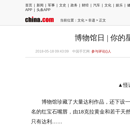
首页
|
新闻
|
军事
|
文史
|
政务
|
财经
|
汽车
|
文化
|
娱乐
|
APP
|
头条APP
当前位置：
文化
>
非遗
> 正文
博物馆日 | 你
2018-05-18 09:43:09 中国手艺网
参与评论(
)人
▲怪
博物馆珍藏了大量达利作品，还下设
名的红宝石嘴唇，由18克拉黄金和若干天
只有达利……