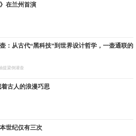
》在兰州首演
壶：从古代“黑科技”到世界设计哲学，一壶通联的
釉提梁倒灌壶
 藏着古人的浪漫巧思
！本世纪仅有三次