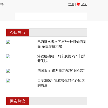
注册
|
登录
军事
今日热点
巴西潜水者水下与7米长蟒蛇面对
面 系现存最大蛇
港铁红磡站一列车脱轨 有车门爆
开飞脱
四国混血 俄罗斯高配版“刘亦菲”
目测300斤 我真替你们担心这床
的质量
网友热议