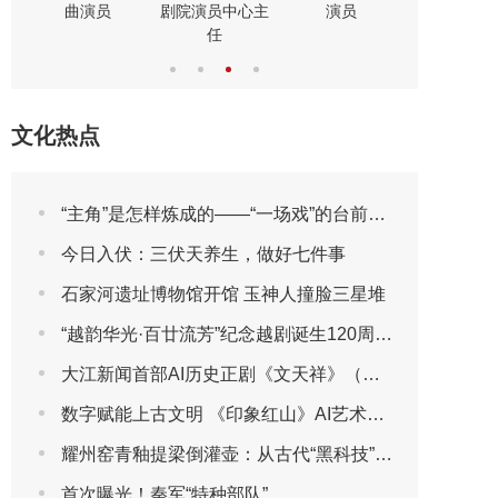
曲演员
剧院演员中心主
演员
演员
任
文化热点
“主角”是怎样炼成的——“一场戏”的台前幕后
今日入伏：三伏天养生，做好七件事
石家河遗址博物馆开馆 玉神人撞脸三星堆
“越韵华光·百廿流芳”纪念越剧诞生120周年主题晚会圆满播出
大江新闻首部AI历史正剧《文天祥》（第一集）
数字赋能上古文明 《印象红山》AI艺术展将于2026年7月30日亮相第三届包头艺博会
耀州窑青釉提梁倒灌壶：从古代“黑科技”到世界设计哲学，一壶通联的匠心宇宙
首次曝光！秦军“特种部队”