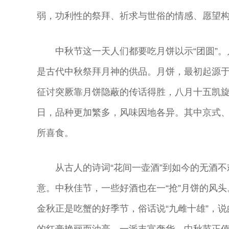
主
演员
演员
曲演员
弱，功利性的祭拜、祈求与世俗的情感、愿望
中秋节这一天人们都要吃月饼以示“团圆”
是古代中秋祭拜月神的供品。月饼，最初起源
征讨突厥靠月饼隐蔽的传话得胜，八月十五凯
日，品种更加繁多，风味因地各异。其中京式
所喜食。
从古人的诗词“花间一壶酒”到如今的无酒
意。中秋佳节，一些好酒也在一“抢”月饼的风
金秋正是吃蟹的好季节，俗话说“九雌十雄”，