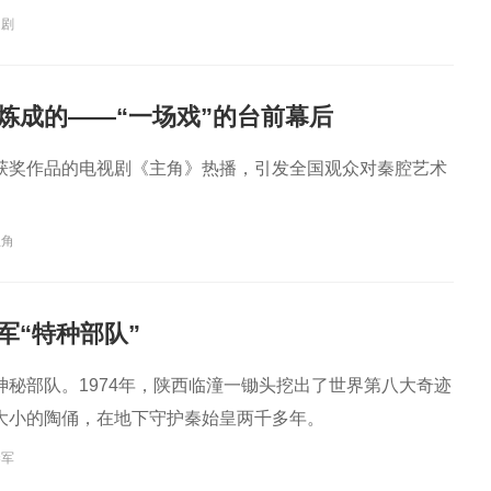
越剧
样炼成的——“一场戏”的台前幕后
获奖作品的电视剧《主角》热播，引发全国观众对秦腔艺术
主角
军“特种部队”
神秘部队。1974年，陕西临潼一锄头挖出了世界第八大奇迹
大小的陶俑，在地下守护秦始皇两千多年。
秦军