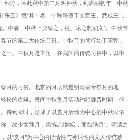
季三部分，因此秋中第二月叫仲秋，到唐朝初年，中秋
礼乐五》载“其中春、中秋释奠于文宣王、武成王”，
配。中春、中秋上戊祭之，牲、乐之制如文”。中秋节
于春节的第二大传统节日。中秋节的盛行始于宋朝，
日之一。中秋月是主角，在我国的传统习俗中，以中
分祭月的习俗。北京的月坛就是明清皇帝祭月的地
了轻松的欢娱。民间中秋赏月活动约始魏晋时期，盛
句。待到宋时，形成了以赏月活动为中心的中秋民俗
称，故少女拜月，愿“貌似嫦娥，面如皓月”。明清之
，以“赏月”为中心的抒情性与神话性的文人传统减
昆
尚长荣 著名京
刘秀荣 京剧表
杨凤一 北方昆
王玉璞 京剧