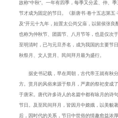
故称“中秋”。一年有四季，每季又分孟、仲、
节才成为固定的节日。《新唐书·卷十五志第五·
及“开元十九年，始置太公尚父庙，以留侯张良
也称为仲秋节、团圆节、八月节等，也是仅次
至明清时，已与元旦齐名，成为我国的主要节
秋祭月、文人赏月、民间拜月最为盛行。
据史书记载，早在周朝，古代帝王就有秋
方。赏月的风俗来源于祭月，严肃的祭祀变成
于唐宋。唐代许多诗人的名篇中都有咏月的诗
节日。及至民间拜月，皆因月中嫦娥，以美貌著
后，因时代的关系，节日中世俗的情趣愈益浓厚
奇彤 著名京剧
舒桐 著名京剧
魏春荣 著名