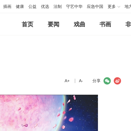
插画
健康
公益
优选
法制
守艺中华
应急中国
更多
地
首页
要闻
戏曲
书画
A+
微信
A-
微博
分享