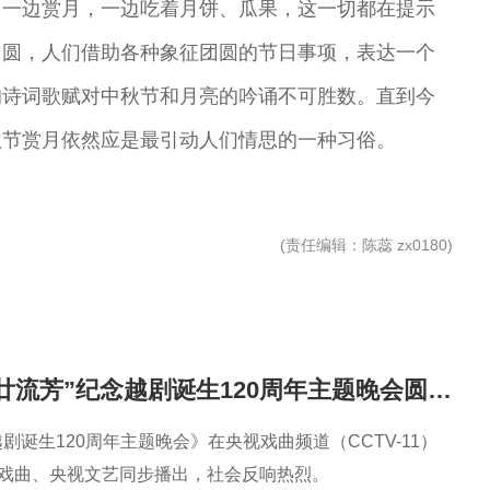
，一边赏月，一边吃着月饼、瓜果，这一切都在提示
团圆，人们借助各种象征团圆的节日事项，表达一个
的诗词歌赋对中秋节和月亮的吟诵不可胜数。直到今
秋节赏月依然应是最引动人们情思的一种习俗。
(
责任编辑
：陈蕊 zx0180)
“越韵华光·百廿流芳”纪念越剧诞生120周年主题晚会圆满播出
越剧诞生120周年主题晚会》在央视戏曲频道（CCTV-11）
G戏曲、央视文艺同步播出，社会反响热烈。