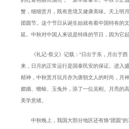
的红膏艳丽而油亮，一派丰富奢华。中秋节正
蟹，细细赏月，既有意境又健康美味。天上明
团圆节。这个节日从诞生始就有着中国特有的
延。中秋对中国人来说是特殊的节日，因为它
《礼记·祭义》记载：“日出于东，月出于
来，日月的正常运行是国泰民安的保证。进入
精神，中秋赏月玩月亦为唐朝文人的时尚，月
嫦娥、蟾蜍、玉兔外，添了一位吴刚。月亮的
美学意绪。
中秋晚上，我国大部分地区还有烙“团圆”