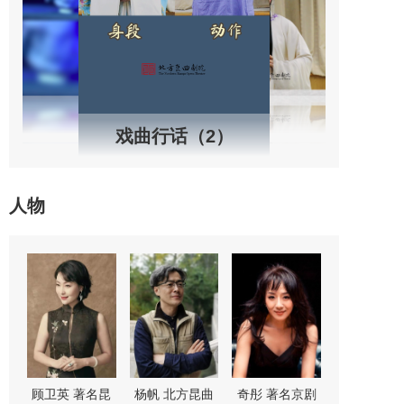
戏曲行话（2）
人物
“鼓
顾卫英 著名昆
杨帆 北方昆曲
奇彤 著名京剧
舒桐 著名