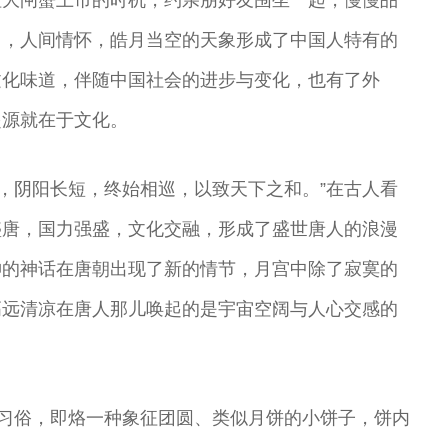
值大闸蟹上市的时机，约亲朋好友围坐一起，慢慢品
月，人间情怀，皓月当空的天象形成了中国人特有的
文化味道，伴随中国社会的进步与变化，也有了外
起源就在于文化。
西，阴阳长短，终始相巡，以致天下之和。”在古人看
盛唐，国力强盛，文化交融，形成了盛世唐人的浪漫
神的神话在唐朝出现了新的情节，月宫中除了寂寞的
高远清凉在唐人那儿唤起的是宇宙空阔与人心交感的
的习俗，即烙一种象征团圆、类似月饼的小饼子，饼内