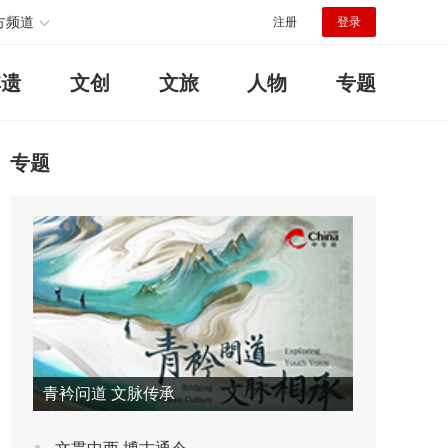
方频道
注册
登录
非遗
文创
文旅
人物
专题
专题
青衿问道 文脉传承