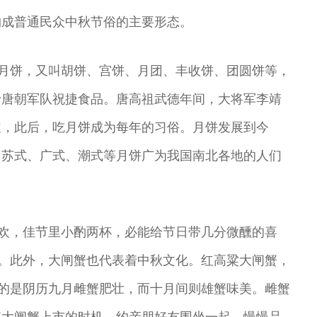
剧表演艺术家
演艺术家
曲剧院院长
王”
构成普通民众中秋节俗的主要形态。
。月饼，又叫胡饼、宫饼、月团、丰收饼、团圆饼等，
于唐朝军队祝捷食品。唐高祖武德年间，大将军李靖
旋，此后，吃月饼成为每年的习俗。月饼发展到今
、苏式、广式、潮式等月饼广为我国南北各地的人们
不欢，佳节里小酌两杯，必能给节日带几分微醺的喜
头。此外，大闸蟹也代表着中秋文化。红高粱大闸蟹，
说的是阴历九月雌蟹肥壮，而十月间则雄蟹味美。雌蟹