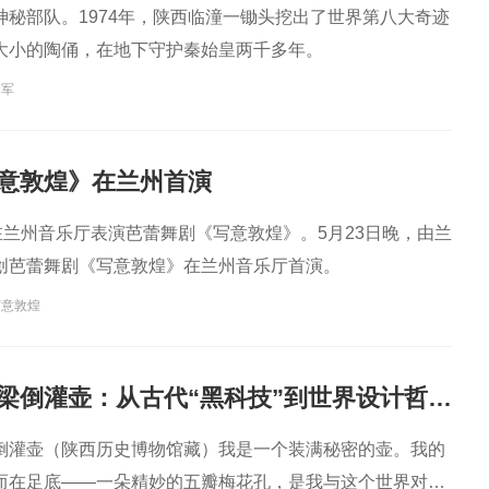
神秘部队。1974年，陕西临潼一锄头挖出了世界第八大奇迹
大小的陶俑，在地下守护秦始皇两千多年。
秦军
意敦煌》在兰州首演
在兰州音乐厅表演芭蕾舞剧《写意敦煌》。5月23日晚，由兰
创芭蕾舞剧《写意敦煌》在兰州音乐厅首演。
写意敦煌
耀州窑青釉提梁倒灌壶：从古代“黑科技”到世界设计哲学，一壶通联的匠心宇宙
倒灌壶（陕西历史博物馆藏）我是一个装满秘密的壶。我的
而在足底——一朵精妙的五瓣梅花孔，是我与这个世界对话