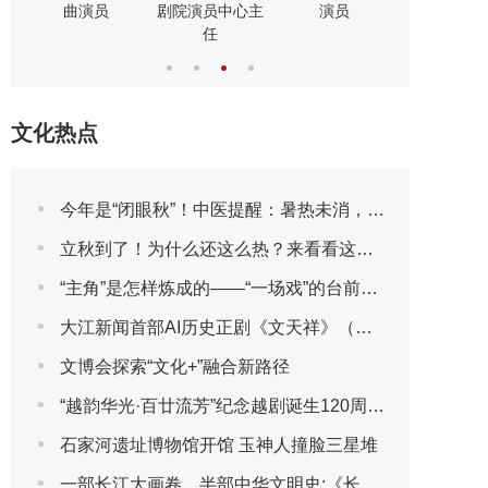
曲演员
剧院演员中心主
演员
演员
任
文化热点
今年是“闭眼秋”！中医提醒：暑热未消，先别急着贴秋膘
立秋到了！为什么还这么热？来看看这些“冷知识”吧
“主角”是怎样炼成的——“一场戏”的台前幕后
大江新闻首部AI历史正剧《文天祥》（第一集）
文博会探索“文化+”融合新路径
“越韵华光·百廿流芳”纪念越剧诞生120周年主题晚会圆满播出
石家河遗址博物馆开馆 玉神人撞脸三星堆
一部长江大画卷，半部中华文明史:《长江文明大画卷》特刊全球首发