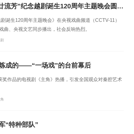
“越韵华光·百廿流芳”纪念越剧诞生120周年主题晚会圆满播出
越剧诞生120周年主题晚会》在央视戏曲频道（CCTV-11）
G戏曲、央视文艺同步播出，社会反响热烈。
越剧
样炼成的——“一场戏”的台前幕后
获奖作品的电视剧《主角》热播，引发全国观众对秦腔艺术
主角
军“特种部队”