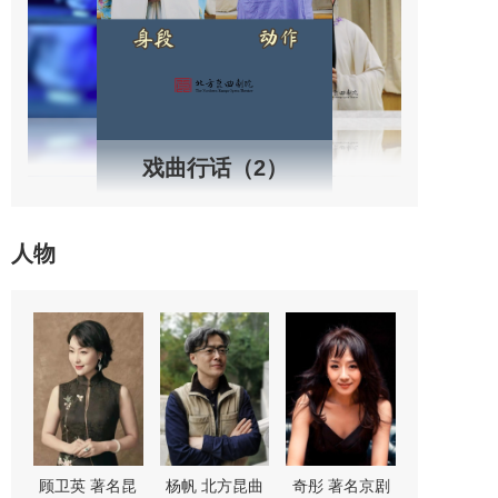
戏曲行话（2）
人物
“鼓
顾卫英 著名昆
杨帆 北方昆曲
奇彤 著名京剧
舒桐 著名