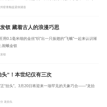
耀州窑青釉提梁倒灌壶
金发钗 藏着古人的浪漫巧思
匠用0.1毫米细的金丝“织”出一只振翅的“飞蛾”一起来认识璀
△闹蛾金钗
金发钗
抬头”！本世纪仅有三次
”正“抬头”。3月20日将迎来一场罕见的天象巧合——“龙抬
分 龙抬头