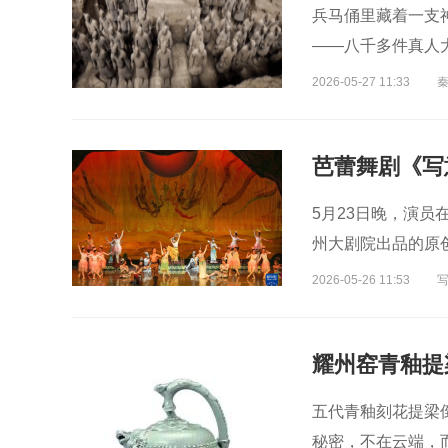
兵马俑里藏着一支
——八千多件真人
2026-05-27 11:33
芭蕾舞剧《写
5月23日晚，演员
州大剧院出品的原
2026-05-26 11:53
五代青釉刻花提梁
秘密，不在云端，