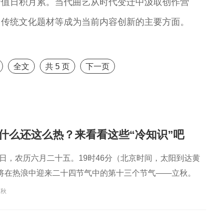
价值日积月累。当代曲艺从时代变迁中汲取创作营
剧表演艺术家
演艺术家
曲剧院院长
王”
、传统文化题材等成为当前内容创新的主要方面。
全文
共
5
页
下一页
什么还这么热？来看看这些“冷知识”吧
月7日，农历六月二十五。19时46分（北京时间，太阳到达黄
我们将在热浪中迎来二十四节气中的第十三个节气——立秋。
立秋