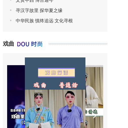
文贯中西 博古通今
寻汉字故里 探华夏之缘
中华民族 慎终追远 文化寻根
戏曲