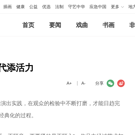
插画
健康
公益
优选
法制
守艺中华
应急中国
更多
地
首页
要闻
戏曲
书画
代添活力
A+
微信
A-
微博
分享
的演出实践，在观众的检验中不断打磨，才能日趋完
艺经典化的过程。