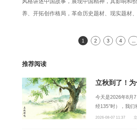
风格讲述中国故事，展现中国精神，其影响和
主
演员
演员
曲演员
养、开拓创作格局，革命历史题材、现实题材
1
2
3
4
...
推荐阅读
立秋到了！为
今天是2026年8
经135°时），
2026-08-07 11:37