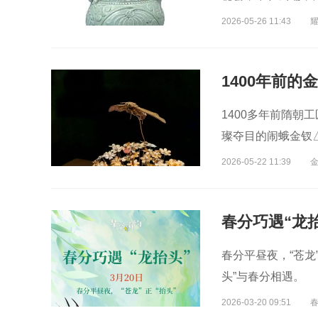
的独特方式。
2026-05-26 11:43
1400年前的
1400多年前隋朝工
璨夺目的闹蛾金钗
2026-05-22 11:39
春分巧遇“龙
春分平昼夜，“苍龙
头”与春分相遇。
2026-03-20 09:51
春