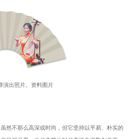
演出照片。资料图片
，虽然不那么高深或时尚，但它坚持以平易、朴实的
昆
尚长荣 著名京
刘秀荣 京剧表
杨凤一 北方昆
王玉璞 京剧