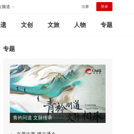
方频道
注册
登录
非遗
文创
文旅
人物
专题
专题
青衿问道 文脉传承