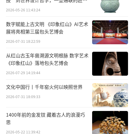
技”到世界设计哲学，一壶通联的匠心
上一篇文章也有提到青色在服饰中是相对
宇宙
2026-05-26 11:43:24
普通的颜色。瓷器也类似，青瓷的普及程度也
非常广，上至帝皇下至平民都会使用。当然，
数字赋能上古文明 《印象红山》AI艺术
皇家用的青瓷可不是什么普通货色，它们要美
展将亮相第三届包头艺博会
得够绝！
2026-07-31 18:22:59
比如，唐代越州窑的秘色瓷，光听名字就
从红山古玉年兽溯源文明根脉 数字艺术
《印象红山》落地包头艺博会
觉得有点神秘了。在明清时期，人们从唐代诗
2026-07-29 14:19:44
句里，看到很多诗人都对它赞不绝口，把它夸
得天上有地下无的样子。“九秋风露越窑开，
文化中国行丨千年窑火何以映照世界
夺得千峰翠色来。好向中宵盛沆瀣，共嵇中散
2026-07-31 18:09:33
斗遗杯。”
1400年前的金发钗 藏着古人的浪漫巧
思
2026-05-22 11:39:42