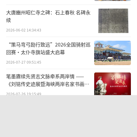
大唐豳州昭仁寺之碑：石上春秋 名碑永
续
2026-06-02 14:34:43
“策马弯弓励行致远”2026全国骑射巡
回赛·太仆寺旗站盛大启幕
2026-07-27 09:51:45
笔墨赓续先贤志文脉牵系两岸情 ——
图片陕西省扶风县法门寺塔地宫出土的秘色瓷净瓶
《刘铭传史迹展暨海峡两岸名家书画
展》
2026-07-26 19:15:49
根据史料记载，秘色瓷在唐代就烧制成
功，到五代又有吴越国王将其化为官办，专烧
太和县举办“传非遗薪火 育时代新
人”青少年非遗传承成果展演
贡瓷，臣民不得使用。使得秘色瓷彻底远离百
姓，而所烧的瓷器又要用釉药配方，制作工艺
2026-05-20 14:18:09