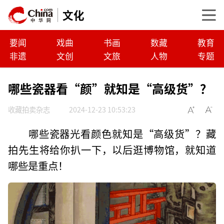
文化
要闻
戏曲
书画
数藏
教育
非遗
文创
文旅
人物
专题
哪些瓷器看“颜”就知是“高级货”？
收藏拍卖杂志
2024-12-23 10:53:23
哪些瓷器光看颜色就知是“高级货”？藏
拍先生将给你扒一下，以后逛博物馆，就知道
哪些是重点！