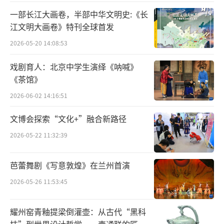
一部长江大画卷，半部中华文明史:《长
江文明大画卷》特刊全球首发
2026-05-20 14:08:53
戏剧育人：北京中学生演绎《呐喊》
《茶馆》
2026-06-02 14:16:51
文博会探索“文化+”融合新路径
2026-05-22 11:32:39
芭蕾舞剧《写意敦煌》在兰州首演
2026-05-26 11:53:45
清代帝皇画像中，可以看到各种名贵单色
釉瓷器陈列在旁，可见其尊贵的地位
耀州窑青釉提梁倒灌壶：从古代“黑科