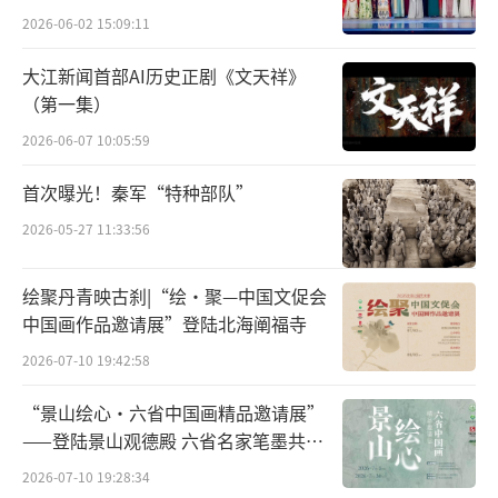
定了有些釉色天生就带着尊贵的命。
2026-06-02 15:09:11
大江新闻首部AI历史正剧《文天祥》
（第一集）
2026-06-07 10:05:59
首次曝光！秦军“特种部队”
2026-05-27 11:33:56
绘聚丹青映古刹|“绘·聚—中国文促会
中国画作品邀请展”登陆北海阐福寺
2026-07-10 19:42:58
“景山绘心・六省中国画精品邀请展”
——登陆景山观德殿 六省名家笔墨共绘
中轴雅韵
2026-07-10 19:28:34