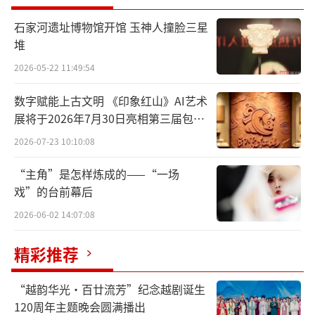
石家河遗址博物馆开馆 玉神人撞脸三星
堆
青
2026-05-22 11:49:54
各种秘方让瓷器高级起来
数字赋能上古文明 《印象红山》AI艺术
展将于2026年7月30日亮相第三届包头
首先要科普一下，五颜六色的瓷器在古代
艺博会
2026-07-23 10:10:08
并不是那么容易获得的，它们是工匠们累积上
千年的摸索才不断得出经验，什么样的釉配什
“主角”是怎样炼成的——“一场
么样的材料才能烧出理想的颜色。
戏”的台前幕后
2026-06-02 14:07:08
而且，开窑烧瓷还要看天吃饭，古时候又
没有温度计，只要瓷窑的温度、空气环境稍有
精彩推荐
变化，都会导致烧制失败，通常入窑上百件烧
“越韵华光·百廿流芳”纪念越剧诞生
制，但真正釉色纯正的往往少得可怜。这就决
120周年主题晚会圆满播出