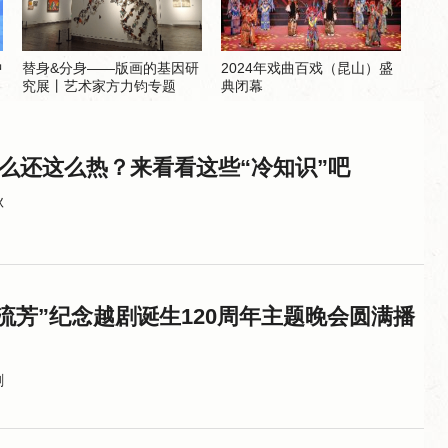
中
替身&分身——版画的基因研
2024年戏曲百戏（昆山）盛
究展丨艺术家方力钧专题
典闭幕
么还这么热？来看看这些“冷知识”吧
秋
廿流芳”纪念越剧诞生120周年主题晚会圆满播
剧