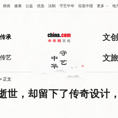
插画
健康
公益
优选
法制
守艺中华
应急中国
更多
地
文
传承
文
传艺
> 正文
铭逝世，却留下了传奇设计