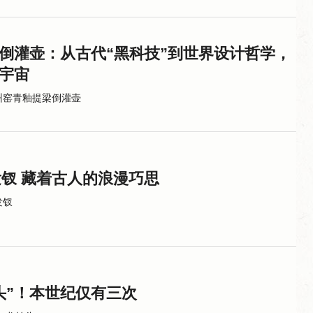
倒灌壶：从古代“黑科技”到世界设计哲学，
宇宙
州窑青釉提梁倒灌壶
发钗 藏着古人的浪漫巧思
发钗
头”！本世纪仅有三次