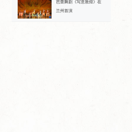
芭蕾舞剧《写意敦煌》在
兰州首演