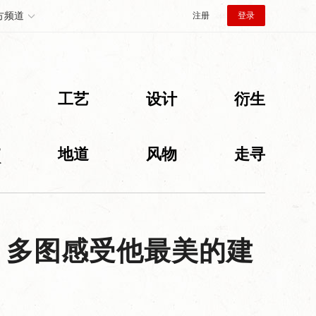
方频道
注册
登录
创
工艺
设计
衍生
旅
地道
风物
走寻
，多图感受他最美的建