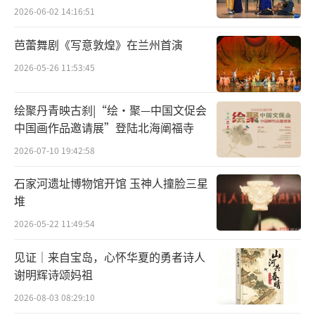
2026-06-02 14:16:51
“青春榜”的内涵就在于新时代青年的青
芭蕾舞剧《写意敦煌》在兰州首演
春风貌。网络文学的主要写作者就是当代的青
2026-05-26 11:53:45
年群体，他们从事着各个职业，有着迥异的生
活背景与人生经历，从“不同”中来，所表达
绘聚丹青映古刹|“绘·聚—中国文促会
的种种思想动向却汇聚成了“相同”，共同展
中国画作品邀请展”登陆北海阐福寺
现了文学的蝶变。
2026-07-10 19:42:58
安徽大学网络文学研究中心主任周志雄教
石家河遗址博物馆开馆 玉神人撞脸三星
授认为，网络文学的写作主体就是青年作家，
堆
这也是网络文学的发展实际。他们既是网络文
2026-05-22 11:49:54
学的创作者，也是与之相伴成长的读者。首都
见证｜来自宝岛，心怀华夏的勇者诗人
师范大学许苗苗教授说：“大学生与网络文学
谢明辉诗颂妈祖
同龄，都正处在昂扬向上的生命阶段。本
2026-08-03 08:29:10
次‘青春榜’的视频推介者正是12位来自北京