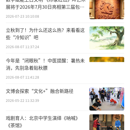
今相通的“文心”。云住的《霓裳夜奔》则展
展将于2026年7月30日亮相第三届包头
艺博会
现了当代的后人类叙事，以细腻诗意的笔触探
2026-07-23 10:10:08
讨情感的实质与灵魂的居处、“生”的权利
立秋到了！为什么还这么热？来看看这
与“思”的边界。黑山老鬼的《从红月开始》
些“冷知识”吧
关注当代都市的青年心理问题与社会症候，以
2026-08-07 11:37:24
奇幻恢宏的想象表达了一种新的都市体验。
今年是“闭眼秋”！中医提醒：暑热未
“躺平”与“奋起”、食物与环境、焦虑
消，先别急着贴秋膘
与期待，密室逃脱与赛博朋克……这些作品表
2026-08-07 11:41:28
达着新青年之于历史、现代、未来、都市、心
文博会探索“文化+”融合新路径
灵、职业的想象，超越了以往文学作品中的既
2026-05-22 11:32:39
有概念，展示出属于新时代青年人的成长经验
与青春记忆。
戏剧育人：北京中学生演绎《呐喊》
《茶馆》
破圈