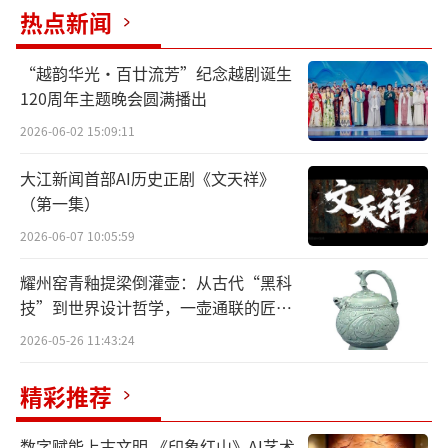
热点新闻
12部题材各异、风格各异的网络文学作品
上榜。南方赤火的《女商》以一个穿越至救亡
“越韵华光·百廿流芳”纪念越剧诞生
图存之时的青年学生，为“晚清”时刻打开一
120周年主题晚会圆满播出
座底层显微镜，追溯“现代化”历程，想
2026-06-02 15:09:11
象“现代”的发生。天瑞说符的《我们生活在
大江新闻首部AI历史正剧《文天祥》
南京》以“电台”为结，连接“末日”前后两
（第一集）
种截然不同的生活，以2019年的高中生白杨与2
2026-06-07 10:05:59
040年仅存的女孩半夏，探寻“时空”的秘密。
沉筱之的《青云台》以当代飓风式的社会现象
耀州窑青釉提梁倒灌壶：从古代“黑科
为灵感来源，雕琢异时空的情节与理念。祈祷
技”到世界设计哲学，一壶通联的匠心
宇宙
君的《开更》以网络文学的蔚为大观为背景，
2026-05-26 11:43:24
构筑网络文学作家与经纪人斗智斗勇的故事。
精彩推荐
她与灯的《观鹤笔记》以青年学者的视角，为
历史人物赋予主体性，开掘精神资源，触碰古
数字赋能上古文明 《印象红山》AI艺术