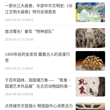
一部长江大画卷，半部中华文明史:《长
大学、南京大学、中央财经大学、北京师范大
江文明大画卷》特刊全球首发
学、华东师范大学、南京师范大学、山东大
2026-05-20 14:08:53
学、四川大学、厦门大学、东北大学、华东政
法大学、中南财经政法大学的青年读者，他们
首次曝光！秦军“特种部队”
既是网络文学爱好者，也是青年学生，双重身
2026-05-27 11:33:56
份的交叠，共同指向了网络文学‘青春榜’的
青春之义。”
1400年前的金发钗 藏着古人的浪漫巧
思
新青年不仅在创作、阅读网络文学作品，
2026-05-22 11:39:42
也成了网络文学评论与研究的新生力量。北京
于百年园林，观国潮万象—— “乾象·
大学网络文学研究中心主任邵燕君教授谈及，
国潮艺术作品展”在北京动物园科普馆
曾经的网络文学读者正成长为新的青年研究
机动展厅开展
2026-08-06 13:25:08
者。从青年中来，到青年中去，他们的日渐成
熟让网络文学评论界也能够“破圈”，与创作
点亮城市文旅烟火 释放副中心消费活力