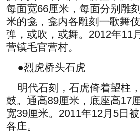
每面宽66厘米，每面分别雕刻
米的龛，龛内各雕刻一歌舞
弹，或吹，或舞。2012年1
营镇毛官营村。
●烈虎桥头石虎
明代石刻，石虎倚着望柱
鼓。通高89厘米，底座高17
宽39厘米。2011年12月5
各庄。