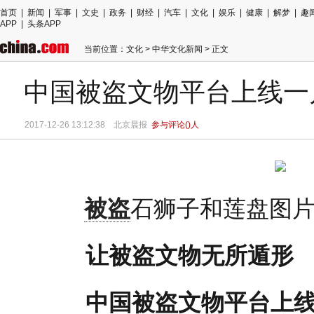
首页
|
新闻
|
军事
|
文史
|
政务
|
财经
|
汽车
|
文化
|
娱乐
|
健康
|
解梦
|
趣
APP
|
头条APP
当前位置：
文化
>
中华文化新闻
> 正文
中国被盗文物平台上线一月
2017-12-26 13:12:38 北京晨报
参与评论(
)人
被盗
石狮子和莲盘图
让被盗文物无所遁形
中国被盗文物平台上线一