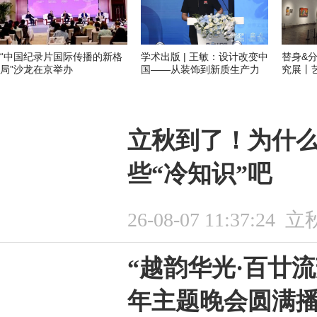
“中国纪录片国际传播的新格
学术出版 | 王敏：设计改变中
替身&
局”沙龙在京举办
国——从装饰到新质生产力
究展丨
立秋到了！为什
些“冷知识”吧
26-08-07 11:37:24
立
“越韵华光·百廿流
年主题晚会圆满