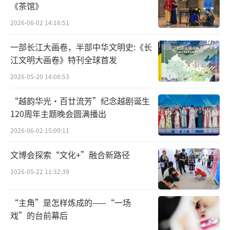
“会馆有戏”之正乙祠演出由市委宣传部
《茶馆》
主办，市文化和旅游局和西城区指导，北方昆
2026-06-02 14:16:51
曲剧院承办。正乙祠戏楼不仅为京城打开了一
一部长江大画卷，半部中华文明史:《长
处演艺新空间，更以美好寓意创新文物保护与
江文明大画卷》特刊全球首发
活化利用。
2026-05-20 14:08:53
“越韵华光·百廿流芳”纪念越剧诞生
120周年主题晚会圆满播出
2026-06-02 15:09:11
文博会探索“文化+”融合新路径
2026-05-22 11:32:39
“主角”是怎样炼成的——“一场
戏”的台前幕后