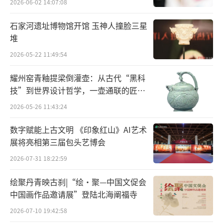
2026-06-02 14:07:08
石家河遗址博物馆开馆 玉神人撞脸三星
堆
2026-05-22 11:49:54
活动现场，由北方昆曲剧院院长杨凤一女士主持并致辞
耀州窑青釉提梁倒灌壶：从古代“黑科
会馆有戏 创新文物保护与活化利用
技”到世界设计哲学，一壶通联的匠心
宇宙
文艺院团演出进会馆旧址是北京市践行习
2026-05-26 11:43:24
近平新时代中国特色社会主义思想的一项重要
数字赋能上古文明 《印象红山》AI艺术
任务，是首都文化建设的创新之举。市推进全
展将亮相第三届包头艺博会
国文化中心建设领导小组专门研究制定关于推
2026-07-31 18:22:59
动文艺院团演出进会馆旧址的工作方案，着眼
绘聚丹青映古刹|“绘·聚—中国文促会
加强全国文化中心建设，聚焦打造会馆演艺新
中国画作品邀请展”登陆北海阐福寺
空间，让更多文艺精品走进群众生活，形成市
2026-07-10 19:42:58
民喜闻乐见的文化新消费，繁荣兴盛首都文