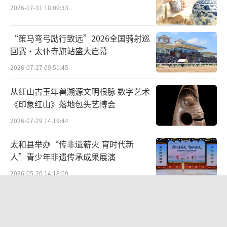
2026-07-31 18:09:33
“策马弯弓励行致远”2026全国骑射巡
回赛·太仆寺旗站盛大启幕
庆典戏《天官赐福》剧照
2026-07-27 09:51:45
从红山古玉年兽溯源文明根脉 数字艺术
《印象红山》落地包头艺博会
2026-07-29 14:19:44
太和县举办“传非遗薪火 育时代新
人”青少年非遗传承成果展演
2026-05-20 14:18:09
线下探访问太极，数字载体传非遗：简
橙太极探访会打开武学传播新模式
2026-07-28 17:50:56