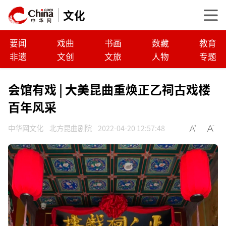
文化
要闻
戏曲
书画
数藏
教育
非遗
文创
文旅
人物
专题
会馆有戏 | 大美昆曲重焕正乙祠古戏楼
百年风采
中华网文化
北方昆曲剧院
2022-04-20 12:57:48