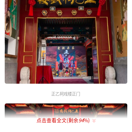
正乙祠戏楼正门
点击查看全文(剩余
94
%)