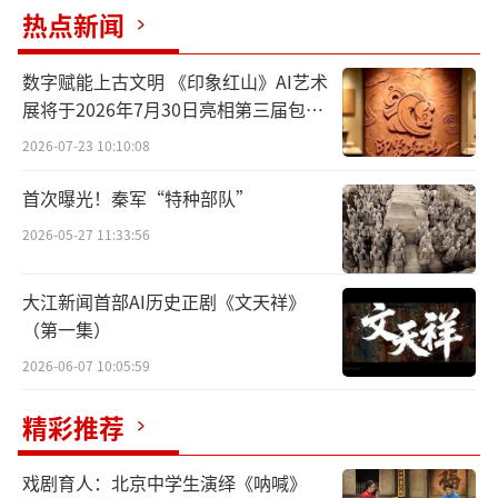
热点新闻
数字赋能上古文明 《印象红山》AI艺术
展将于2026年7月30日亮相第三届包头
艺博会
2026-07-23 10:10:08
首次曝光！秦军“特种部队”
正乙祠戏楼 摄影：程伟
2026-05-27 11:33:56
“五路君尊朝天阙唱念文武还笛鼓，天官
大江新闻首部AI历史正剧《文天祥》
正乙落坛祠会馆有戏恰开锣”，三面环绕的双
（第一集）
层戏台上，诸神献礼，天女散花，一片喜气。4
2026-06-07 10:05:59
月19日晚，一出《天官赐福》穿越300年历史烟
云，低吟婉转的昆曲唱腔萦绕于古朴幽雅的雕
精彩推荐
梁画栋间，为修缮一新的正乙祠戏楼启幕。
戏剧育人：北京中学生演绎《呐喊》