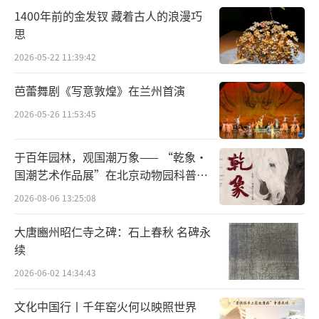
1400年前的金发钗 藏着古人的浪漫巧
化，发挥会馆旧址在保留城市文化记忆、推动
思
老城整体保护中的积极作用。
2026-05-22 11:39:42
芭蕾舞剧《写意敦煌》在兰州首演
2026-05-26 11:53:45
于百年园林，观国潮万象—— “乾象·
国潮艺术作品展”在北京动物园科普馆
机动展厅开展
2026-08-06 13:25:08
大唐豳州昭仁寺之碑：石上春秋 名碑永
续
2026-06-02 14:34:43
文化中国行丨千年窑火何以映照世界