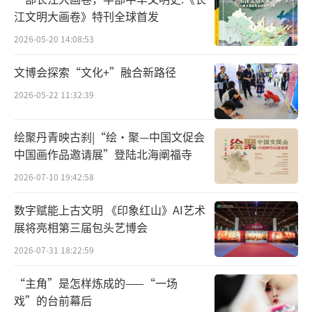
江文明大画卷》特刊全球首发
2026-05-20 14:08:53
文博会探索“文化+”融合新路径
2026-05-22 11:32:39
绘聚丹青映古刹|“绘·聚—中国文促会
中国画作品邀请展”登陆北海阐福寺
2026-07-10 19:42:58
数字赋能上古文明 《印象红山》AI艺术
北京创荣时代艺术中心
杨思齐:作为一个独
展将亮相第三届包头艺博会
立艺术家,您是如何看待当代艺术和传统艺术之
2026-07-31 18:22:59
间的关系?您认为传统艺术在当代社会中仍然具
有重要的地位和意义吗?
“主角”是怎样炼成的——“一场
戏”的台前幕后