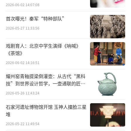
许振
:这个道理很简单,没有传统就没有今
2026-06-02 14:07:08
天,没有今天也就没有未来。然而,传统并不等同
首次曝光！秦军“特种部队”
于今天,也不等同于未来,它是一种传承的关系,
2026-05-27 11:33:56
过去、现在、未来就是一种“绵延”我们如何
挖掘传统艺术中那些真正有价值的元素呢?因为
戏剧育人：北京中学生演绎《呐喊》
传统并不一定都是好的,所以我们需要保持一种
《茶馆》
动态的甄别心态,去发现中国传统绘画艺术中最
2026-06-02 14:16:51
具有价值的、来自东方人独特精神的那种价值,
简单的说就是最具活力的DNA。东西方文化并
耀州窑青釉提梁倒灌壶：从古代“黑科
技”到世界设计哲学，一壶通联的匠心
非对立,而是互补、完善,共同达成世界的文明。
宇宙
2026-05-26 11:43:24
因此,在我看来,没有传统的当代是没有生命力
的,没有当代的“传统”也是虚无的。
石家河遗址博物馆开馆 玉神人撞脸三星
堆
2026-05-22 11:49:54