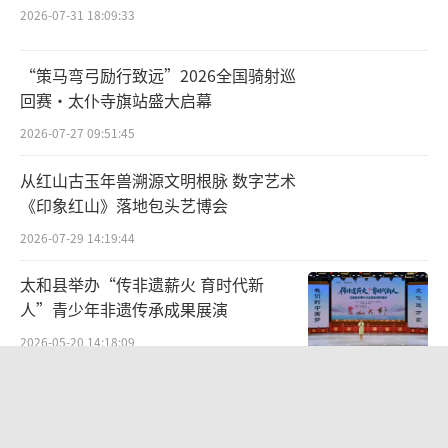
物,但实际上是在整理自己内心的状态。这种状
2026-07-31 18:09:33
态并不是传统意义上所说的打腹稿或者胸有成
“策马弯弓励行致远”2026全国骑射巡
竹,而是去捕捉精神与外在世界相契合的那个点,
回赛·太仆寺旗站盛大启幕
寻找觉知那个点的发现。当我开始落下第一笔
2026-07-27 09:51:45
时,就像万物生长一样,渐次敞开。直到将自己的
感受或想表现的东西形态化的呈现。这种表达
从红山古玉年兽溯源文明根脉 数字艺术
《印象红山》落地包头艺博会
或表现并不能用语言完全清晰地描述,它介于物
2026-07-29 14:19:44
质和精神之间,是一种“间性”的状态。
太和县举办“传非遗薪火 育时代新
人”青少年非遗传承成果展演
2026-05-20 14:18:09
笔墨赓续先贤志文脉牵系两岸情 ——
《刘铭传史迹展暨海峡两岸名家书画
展》
2026-07-26 19:15:49