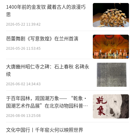
1400年前的金发钗 藏着古人的浪漫巧
思
水韵青花01号35x138cm
2026-05-22 11:39:42
芭蕾舞剧《写意敦煌》在兰州首演
北京创荣时代艺术中心
杨思齐:您在创作过
程中强调了心平气和、顺其自然的态度,那么这
2026-05-26 11:53:45
种态度对于您的绘画艺术有何影响?它是如何在
大唐豳州昭仁寺之碑：石上春秋 名碑永
您的作品中体现的?
续
许振
:艺术创作涉及到感性和理性两个方
2026-06-02 14:34:43
面。一件优秀的艺术作品不是纯粹的感性表达
于百年园林，观国潮万象—— “乾象·
或者纯粹的理性思考,而是感性与理性的完美结
国潮艺术作品展”在北京动物园科普馆
合。我在开始创作之前会通过清洁画具,保持水
机动展厅开展
2026-08-06 13:25:08
的纯净来整理情绪。将杂乱的思绪转化为空有
文化中国行丨千年窑火何以映照世界
实无的状态。这个过程看似是在整理外在的事