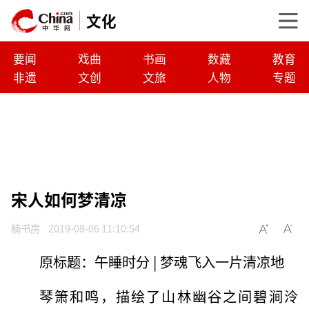
文化
要闻
戏曲
书画
数藏
教育
非遗
文创
文旅
人物
专题
宋人如何梦清凉
楠书房
2019-08-06 11:10:54
原标题：午睡时分 | 梦魂飞入一片清凉地
琴箫和鸣，描绘了山林幽谷之间碧涧泠