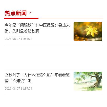
热点新闻
实际上，在这著名的长卷中，一切起“屏
今年是“闭眼秋”！中医提醒：暑热未
障”作用的家具或家具构件上，都少不了绘画
消，先别急着贴秋膘
的出现。其中，有用来分割室内空间的大型屏
2026-08-07 11:41:28
风，既有单扇的大座屏，也有三扇相联的折叠
式联屏，被范宽、郭熙一路的全景式山水画占
据。画上出现的两座大坐榻，在围绕三面的栏
板上，也都以绘画装饰。不过，画中的两张床
却没有坐榻那样结实的木栏板，安置在床上
立秋到了！为什么还这么热？来看看这
的，是真正意义上的一组小屏风。
些“冷知识”吧
2026-08-07 11:37:24
韩熙载夜宴图 局部