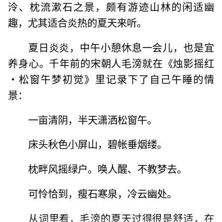
泠、枕流漱石之景，颇有游迹山林的闲适幽
趣，尤其适合炎热的夏天来听。
夏日炎炎，中午小憩休息一会儿，也是宜
养身心。千年前的宋朝人毛滂就在《烛影摇红
·松窗午梦初觉》里记录下了自己午睡的情
景：
一亩清阴，半天潇洒松窗午。
床头秋色小屏山，碧帐垂烟缕。
枕畔风摇绿户。唤人醒、不教梦去。
可怜恰到，瘦石寒泉，冷云幽处。
从词里看，毛滂的夏天过得很是舒适，在