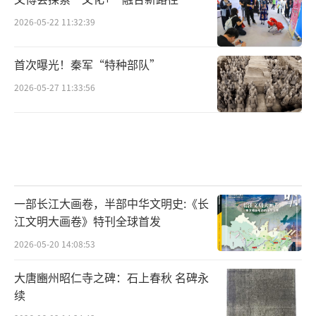
2026-05-22 11:32:39
不过，《韩熙载夜宴图》创作之时，距离
韩熙载、顾闳中真实生活的年代毕竟并不十分
首次曝光！秦军“特种部队”
遥远，其所反映的风俗与时尚，依然与五代一
2026-05-27 11:33:56
脉相承。画中对床上屏风的描绘，与一只横卧
在山水画屏前的销金枕，仿佛就是“枕上屏山
掩”“倚屏山枕惹香尘”诸句的形象化再现。
一部长江大画卷，半部中华文明史:《长
床屏前的一只销金枕。画屏上绘有水墨画，呈现“秋江游艇”等宋时流
江文明大画卷》特刊全球首发
行的主题。
2026-05-20 14:08:53
精美的画作占据了这些小屏风的屏面，以
大唐豳州昭仁寺之碑：石上春秋 名碑永
续
至于这种床头屏风在文学中干脆被称为画屏，