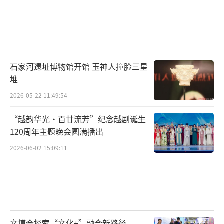
载、顾闳中的时代，这些放在床上的小屏风还
是由多扇单屏组成的折叠式联屏，最常见的是
当时长期流行的“六扇屏”，如花蕊夫人《宫
词》中描写西蜀宫廷中的陈设，“床上翠屏开
六扇，折枝花绽牡丹红”，也出现过“曲槛小
石家河遗址博物馆开馆 玉神人撞脸三星
堆
屏山六扇”，“晓堂屏六扇，眉共湘山远”等
2026-05-22 11:49:54
词句。这种在床上安放折叠屏风的方式，在敦
煌绘画中也屡有表现，典型如“维摩诘问疾
“越韵华光·百廿流芳”纪念越剧诞生
品”:
120周年主题晚会圆满播出
2026-06-02 15:09:11
敦煌莫高窟156窟唐代壁画《维摩诘经变》局部，在维摩诘所坐的卧床
上，同样设有折扇屏风，可以看到，每一扇屏风的正面均绘有青绿山水，背面
则裱有彩锦。
文博会探索“文化+”融合新路径