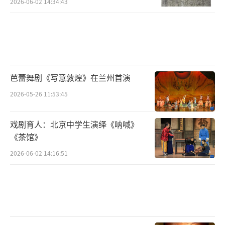
如“水文簟冷画屏凉”等句。文献、文物中呈
2026-06-02 14:34:43
现的五代绘画的种种成就，也都反映在了这些
画屏上，比如屏风上有生动的花鸟画：“画屏
金鹧鸪”“画孔雀屏欹”“屏上暗红蕉”...
不过，最常见、最流行的，却是山水画。
芭蕾舞剧《写意敦煌》在兰州首演
2026-05-26 11:53:45
有黛染碧凝的层叠山影：“小屏屈曲掩青
山”“小屏香霭碧山重”“翠叠画屏山隐
戏剧育人：北京中学生演绎《呐喊》
隐”“小屏山凝碧”（魏承班《谒金
《茶馆》
门》）“床上画屏山绿”（冯延巳《更漏
2026-06-02 14:16:51
子》）。
也有烟波水云，溪岸无尽：
“展屏空对潇湘水，眼前千万里”，“小