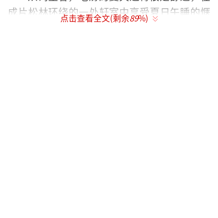
成片松林环绕的一处轩室中享受夏日午睡的惬
点击查看全文(剩余
89
%)
意。他周围的“碧纱橱”（即蚊帐）薄纱轻
垂，头顶还放置着一架小屏风，其上画的是秋
天的萧瑟景象。似乎正是受到屏风画面的启
发，词人在被松涛声惊醒之时，梦到自己的一
度远行到一处远离俗世的山水角落，“瘦石寒
泉，冷云幽处”。
北宋 郭熙 窠石平远图 北京故宫博物院藏
这幅画中，近景溪水清浅，岸边岩石裸
露，石上杂树一丛，枝干蟠曲，有的叶落殆
尽，残叶用淡墨渲染。远处，寒烟苍翠，荒原