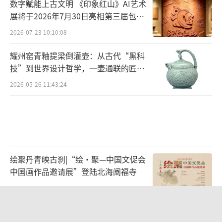
数字赋能上古文明 《印象红山》AI艺术
屏古画岸低平”，“屏斜掩，远岫参差迷
展将于2026年7月30日亮相第三届包头
眼”...
艺博会
2026-07-23 10:10:08
实际上，山水画屏是如此占主导地位，以
耀州窑青釉提梁倒灌壶：从古代“黑科
至于词人常把床头的画屏称为“山屏”或“屏
技”到世界设计哲学，一壶通联的匠心
山”。值得一提的是，对江南山水的表现，是
宇宙
2026-05-26 11:43:24
五代绘画的重要成就之一。以董源为最高代表
的南派山水绘画的兴起和成熟，不仅丰富了山
水画的表现内容，而且对水墨技法的发展，对
中国画在空间感、透视等画理方面的探索，都
有重大的意义。
绘聚丹青映古刹|“绘·聚—中国文促会
中国画作品邀请展”登陆北海阐福寺
而这一绘画的新成就，恰恰也反映在了人
2026-07-10 19:42:58
们的床头。画屏上时常流动着名之以“潇
数字赋能上古文明 《印象红山》AI艺术
湘”的江南平阔水景，“小屏闲掩旧潇湘”。