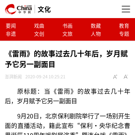
文化
要闻
戏曲
书画
数藏
教育
非遗
文创
文旅
人物
专题
《雷雨》的故事过去几十年后，岁月赋
予它另一副面目
澎湃新闻
2020-09-24 10:25:21
原标题：当《雷雨》的故事过去几十年
后，岁月赋予它另一副面目
9月20日，北京保利剧院举行了一场别开生
面的直播活动，籍此宣布“保利·央华纪念曹
禺诞辰110周年戏剧展演季”暨连台戏《雷雨》