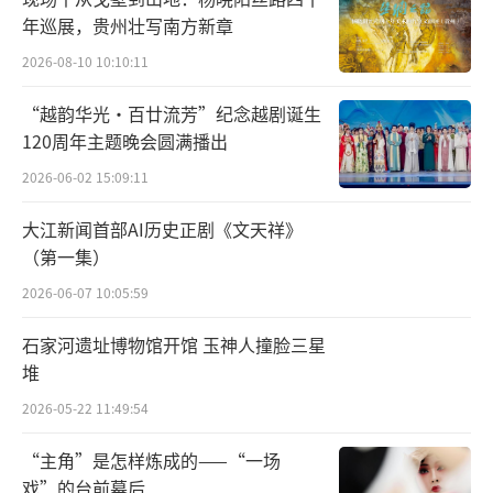
年巡展，贵州壮写南方新章
事过去几十年后，该死的都早已死去，活着的
人度过了漫漫人生。这时候，岁月和时间赋予
2026-08-10 10:10:11
了《雷雨》另一副面目。复杂的人性、无常的
“越韵华光·百廿流芳”纪念越剧诞生
人生，一切经过时间的海浪日复一日地冲刷和
120周年主题晚会圆满播出
洗涤之后露出更深的一层，那些埋藏得很深的
2026-06-02 15:09:11
真相显露了出来，这就是《雷雨·后》。”
大江新闻首部AI历史正剧《文天祥》
（第一集）
“看人性、看命运、看自己”，发布会秒
变演出
2026-06-07 10:05:59
石家河遗址博物馆开馆 玉神人撞脸三星
活动现场主持人张越介绍说曹禺发表《雷
堆
雨》时才23岁，“他写《雷雨》时的岁数应该
2026-05-22 11:49:54
更年轻，（况且）这个剧本还在他的抽屉里呆
了一年多。”在她整场主持串词中，“看人
“主角”是怎样炼成的——“一场
戏”的台前幕后