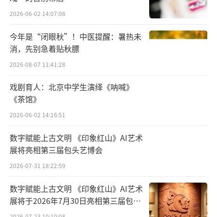
性、看命运、看自己”被反复提及。值得一提
的是，张越主持时站位完全不拘于舞台黄金分
2026-06-02 14:07:08
割线处，而是转场从观众席间走了一圈。其他
今年是“闭眼秋”！中医提醒：暑热未
演员更是从剧场前后乃至两侧偏门，鱼贯而出
消，先别急着贴秋膘
同观众问好，介绍自己在戏中的角色。令人不
2026-08-07 11:41:28
禁想起多年前那部“挖空”舞台，放进观众，
戏剧育人：北京中学生演绎《呐喊》
演员在四周演戏的《如梦之梦》——巧的是，那
《茶馆》
部戏全国首演也是在北京保利剧院。
2026-06-02 14:16:51
数字赋能上古文明 《印象红山》AI艺术
展将亮相第三届包头艺博会
2026-07-31 18:22:59
何赛飞
数字赋能上古文明 《印象红山》AI艺术
整场直播活动融合了剧本朗读、角色解
展将于2026年7月30日亮相第三届包头
艺博会
读，并辅以舞美、灯光、服装、音乐和多媒体
2026-07-23 10:10:08