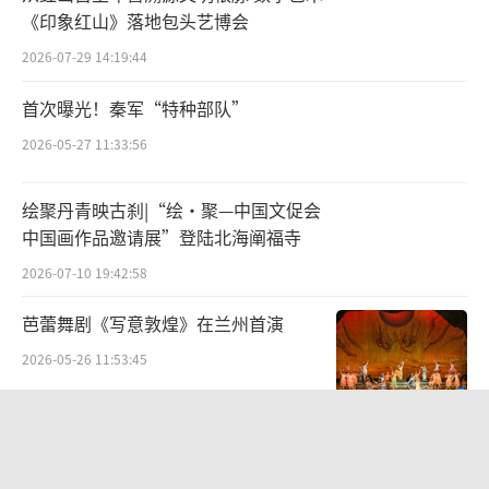
史可
《印象红山》落地包头艺博会
国家一级演员，曾任上海戏剧学院表演系
2026-07-29 14:19:44
系主任的佟瑞敏，此次在《雷雨》、《雷雨·
首次曝光！秦军“特种部队”
后》中扮演周朴园。舞台上，他首先深情回忆
2026-05-27 11:33:56
了上世纪80年代初，自己导演莎士比亚名剧
《仲夏夜之梦》。“当时，曹禺先生作为我们
绘聚丹青映古刹|“绘·聚—中国文促会
莎士比亚研究会的会长，对我这个年轻的会
中国画作品邀请展”登陆北海阐福寺
员、年轻的教师给予了非常多的指导，不管是
2026-07-10 19:42:58
在演出的剧场还是排练场。再后来，我作为一
芭蕾舞剧《写意敦煌》在兰州首演
个电影编剧和导演，创作了描写莎士比亚翻译
2026-05-26 11:53:45
家朱生豪先生一生的电影剧本。当时我带着这
个剧本来到北京，请先生看剧本。万没想到，
“红、古、绿”三色资源串珠成链 广昌
先生已经躺在医院的病榻上，当时我不忍心
甘竹焕发文旅生机
（再打扰），没想到曹禺先生慢慢地起身，拉
2026-07-15 11:43:56