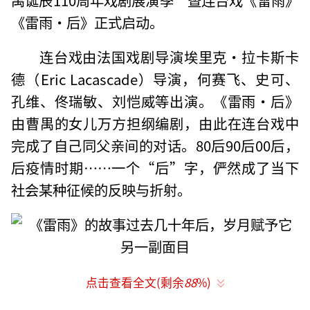
《雷雨·后》正式启动。
连台戏由法国戏剧导演埃里克·拉卡斯卡
德（Eric Lacascade）导演，何赛飞、史可、
孔维、佟瑞敏、刘恺威等出演。《雷雨·后》
由曹禺的女儿万方担纲编剧，由此在连台戏中
完成了自己同父亲间的对话。80后90后00后，
后疫情时期……一个“后”字，俨然成了当下
社会某种征候的反映与折射。
点击查看全文(剩余
88
%)
合影