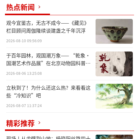
毫无疑问，《雷雨》诞生之后不仅在话剧
热点新闻
舞台上长演不衰，更被改编成了京剧、黄梅
戏、芭蕾舞、歌剧甚至电影电视剧。相较于著
观今宜鉴古，无古不成今——《藏见》
栏目顾问周伽隆续谈建盏之千年沉浮
名戏剧家曹禺，是不是现而今的戏剧人，特别
2026-08-10 09:56:09
是曹禺的女儿万方而言，是不是都可以说上一
句“我是雷雨后”？
于百年园林，观国潮万象—— “乾象·
国潮艺术作品展”在北京动物园科普馆
作为本次连台戏《雷雨》的文学责编、
机动展厅开展
2026-08-06 13:25:08
《雷雨·后》的编剧，万方在剧目阐述中如此
写道：“《雷雨》的原著是有序幕和尾声的，
立秋到了！为什么还这么热？来看看这
些“冷知识”吧
里面只出现了一对孩童兄妹和议论住在这所阴
2026-08-07 11:37:24
森的大房子里的两个老人，而众多的演出中几
乎都删去了序幕和尾声。我改编的《雷雨》正
精彩推荐
是从序幕和尾声的年代开始，从剧中人物的老
年开始，这是一个新的视角。当《雷雨》的故
现场丨从戈壁到山地：杨晓阳丝路四十