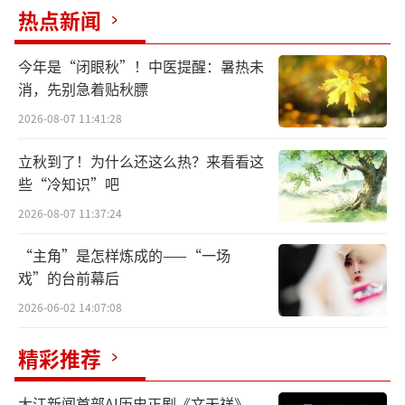
次。（图为B站截图）中央民族乐团首席琵琶演
热点新闻
奏家赵聪与游戏《王者荣耀》合作全新主题音
乐《赤焰之缨》。（图片来自赵聪微博）制
今年是“闭眼秋”！中医提醒：暑热未
图：冯晓瑜
消，先别急着贴秋膘
2026-08-07 11:41:28
由B站琵琶UP主柳青瑶，携手中国歌剧舞
剧院首席打击乐演奏家王佳男合作演奏的这首
立秋到了！为什么还这么热？来看看这
些“冷知识”吧
《兰陵王入阵曲》，融入建鼓、中国大堂鼓、
2026-08-07 11:37:24
琵琶等传统乐器，密集的鼓点和有力的弹拨，
奏出了“银瓶乍破水浆迸，铁骑突出刀枪
“主角”是怎样炼成的——“一场
鸣”的气势。视频中的两位演奏者身穿北齐时
戏”的台前幕后
期形制的汉服，燃炸的画面和鼓点唤起了千百
2026-06-02 14:07:08
万青年“知音”的共情与共鸣。“我也想学琵
精彩推荐
琶了，金戈铁马，气吞万里如虎”“这鼓敲得
我起鸡皮疙瘩，此曲只应天上有……”从弹幕
大江新闻首部AI历史正剧《文天祥》