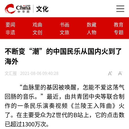
文化
要闻
戏曲
书画
数藏
教育
非遗
文创
文旅
人物
专题
不断变“潮”的中国民乐从国内火到了
海外
文汇报
2021-08-06 09:40:28
“血脉里的基因被唤醒，怎能不爱这荡气
回肠的音乐。”最近，由共青团中央等联合制
作的一条民乐演奏视频《兰陵王入阵曲》火
了。在主要受众为Z世代的B站上，它的点击数
已超过1300万次。