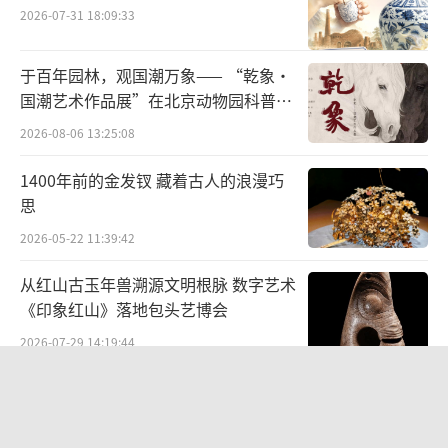
之处是努力让古老的民族乐器发出这个时代的
2026-07-31 18:09:33
声音——把国乐与动漫、手游、影视曲目、流行
歌曲等结合起来，配上富有视觉冲击力的演奏
于百年园林，观国潮万象—— “乾象·
国潮艺术作品展”在北京动物园科普馆
画面，获得年轻人的欣赏与认可。
机动展厅开展
2026-08-06 13:25:08
跨界融合，激发传统文化更深层次的美和
1400年前的金发钗 藏着古人的浪漫巧
内涵
思
当传统乐器的独特音色和表现方式已然吸
2026-05-22 11:39:42
引年轻人的眼球，如何进一步用原创作品激发
从红山古玉年兽溯源文明根脉 数字艺术
国乐的更多可能，激活民乐所承载的传统文化
《印象红山》落地包头艺博会
底蕴，成为这一两年民乐从业者认真思考的课
2026-07-29 14:19:44
题。
闪鱼随身WiFi亮相凉山火把节：稳稳地
火一把！
近期，《王者荣耀》云缨主题音乐《赤焰
2026-08-03 12:57:44