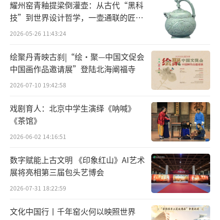
耀州窑青釉提梁倒灌壶：从古代“黑科
《权御天下》并不是一首传统的古筝曲，
技”到世界设计哲学，一壶通联的匠心
它最初是一首由电子歌姬洛天依演唱的原创歌
宇宙
2026-05-26 11:43:24
曲，B站UP主墨韵Moyun以其为改编原型，在2
绘聚丹青映古刹|“绘·聚—中国文促会
015年发布了民乐版，曾以一晚上11万的点击率
中国画作品邀请展”登陆北海阐福寺
创造了B站的纪录。除了这支视频，墨韵还用古
2026-07-10 19:42:58
筝翻奏其他作品，凭借其扎实的演奏技法、超
燃的改编效果征服了广大的年轻粉丝，甚至成
戏剧育人：北京中学生演绎《呐喊》
《茶馆》
为青春电影《闪光少女》中的古筝高手“千指
大人”的原型。
2026-06-02 14:16:51
数字赋能上古文明 《印象红山》AI艺术
事实上，在B站、抖音等社交媒体平台，不
展将亮相第三届包头艺博会
乏墨韵这样被称为“大神”的民乐博主，他们
2026-07-31 18:22:59
可能是出身专业的学院派，也可能是热爱传统
乐器的业余学习者。无论他们专业与否，共通
文化中国行丨千年窑火何以映照世界