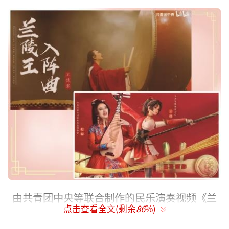
由共青团中央等联合制作的民乐演奏视频《兰
点击查看全文(剩余
86
%)
陵王入阵曲》在B站上点击数已超过1300万