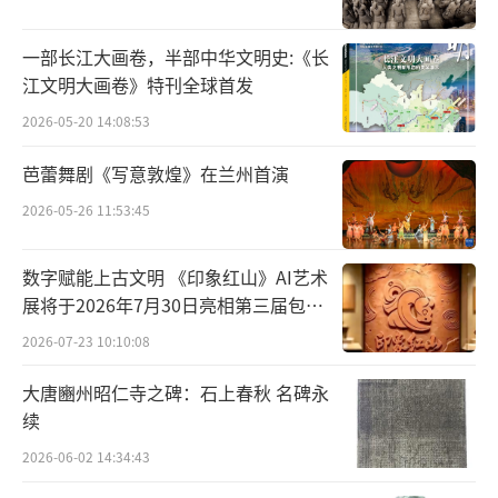
量。当下，民乐正向世界发出最“潮”的自信
之声。
一部长江大画卷，半部中华文明史:《长
江文明大画卷》特刊全球首发
民乐正在不断变“潮”，受众也愈发年轻
2026-05-20 14:08:53
化
芭蕾舞剧《写意敦煌》在兰州首演
如果说过去民乐在人们心中，还多少有
2026-05-26 11:53:45
些“高冷”，那么这些年民乐正在不断
变“潮”，受众也愈发年轻化。比如，在深受
数字赋能上古文明 《印象红山》AI艺术
年轻网友喜爱的B站中搜索关键词“民乐”，点
展将于2026年7月30日亮相第三届包头
击数最高的视频《权御天下》是一首筝鼓和鸣
艺博会
2026-07-23 10:10:08
之作。在视频中，演奏者身穿汉服，振奋人心
大唐豳州昭仁寺之碑：石上春秋 名碑永
的鼓点和铿锵有力的古筝弹奏，让这支视频获
续
得近1300万次播放量和超过30万的点赞数，被
2026-06-02 14:34:43
称为B站的“镇馆之宝”。