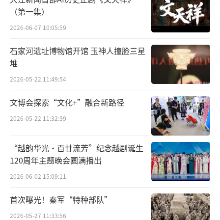
中不难发现，当代青年对以民乐为代表的传统
（第一集）
文化的理解与认知、欣赏与热爱超乎想象。
2026-06-07 10:05:59
成为爆款的不仅仅是一首《兰陵王入阵
石家河遗址博物馆开馆 玉神人撞脸三星
堆
曲》，在B站上，民乐区近年来一直格外红火。
年轻的UP主们用民乐对动漫、影视、流行歌曲
2026-05-22 11:49:54
进行改编，很多视频不仅占据了流量高地，也
文博会探索“文化+”融合新路径
通过Z世代的积极转发持续“破圈”传播。而主
2026-05-22 11:32:39
流民乐从业者亦在更努力地“创造性转化、创
新性发展”——最近，中央民族乐团首席琵琶演
“越韵华光·百廿流芳”纪念越剧诞生
奏家赵聪与游戏《王者荣耀》合作了全新主题
120周年主题晚会圆满播出
音乐《赤焰之缨》。青春国乐还从国内火到了
2026-06-02 15:09:11
海外，一支名为《左手指月》的中国女孩古琴
首次曝光！秦军“特种部队”
弹奏视频，仅在YouTube就有上千万的播放
2026-05-27 11:33:56