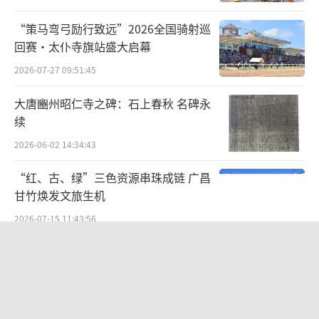
“由此可见，京剧编演外国作品应精心选
“策马弯弓励行致远”2026全国骑射巡
取蕴含丰厚的异域故事与人物，引起中国观众
回赛·太仆寺旗站盛大启幕
的审美兴趣。同时，选取的异域故事和人物，
2026-07-27 09:51:45
能够与京剧艺术的规范具有相融性，既主要运
用京剧艺术表演，又可以适度加入异域艺术元
大唐豳州昭仁寺之碑：石上春秋 名碑永
素，使京剧舞台的呈现丰富多彩。”秦华生
续
说。
2026-06-02 14:34:43
“红、古、绿”三色资源串珠成链 广昌
“新编外国题材的京剧，这是艺术创作中
甘竹焕发文旅生机
应有的课题。”一级编剧严福昌表示，编演外
2026-07-15 11:43:56
国题材的实践路径，要回归或遵循戏剧本体，
即中国京剧（戏曲）的假定性、虚拟、写意、
从红山走来：这件玉器见证华夏多元一
程式化。编演外国题材的价值取向，简而言之
体文明的最初印记
应是“洋为中用”，通过与现实观照的题旨、
2026-07-28 11:29:08
东西方思维衔接交融、心领神会的共情共鸣，