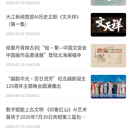
中轴雅韵
2026-07-10 19:28:34
戏剧实践，既着眼于中外文化交流，又着眼于
京剧艺术自身的拓展。
大江新闻首部AI历史正剧《文天祥》
（第一集）
百余年来，京剧通过改编外国题材不断彰
2026-06-07 10:05:59
显中国戏曲的包容胸怀和艺术魅力。那么，京
绘聚丹青映古刹|“绘·聚—中国文促会
剧排演外国作品对中国戏曲自身到底有着怎样
中国画作品邀请展”登陆北海阐福寺
的意义？京剧表演艺术家、北京京剧院一级演
2026-07-10 19:42:58
员叶金援曾参演以京剧表演方式创编的外国题
材剧目《中国公主图兰朵》。在他看来，将国
“越韵华光·百廿流芳”纪念越剧诞生
外名著名剧改编为京剧，拓宽了京剧的题材、
120周年主题晚会圆满播出
开拓了观众的视野，也提高了京剧的表现力。
2026-06-02 15:09:11
同时，这些改编剧目吸纳了原作品思想内涵、
数字赋能上古文明 《印象红山》AI艺术
表现技巧，有利于赢得更多观众、拓宽市场份
展将于2026年7月30日亮相第三届包头
额，增加传统京剧走出国门的机会。但需要注
艺博会
2026-07-23 10:10:08