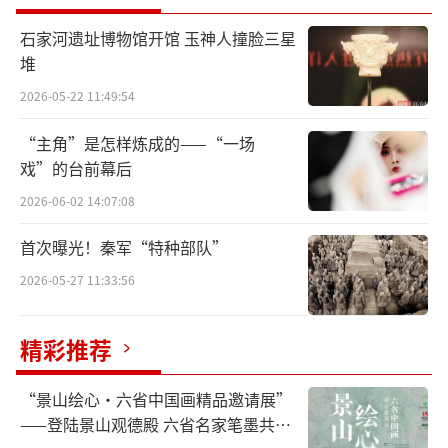
国戏剧文化。
石家河遗址博物馆开馆 玉神人撞脸三星
“剧中，王子在城头巡查‘遇见’老王灵
堆
魂的情景，老戏迷很容易发现这与《秦琼观
2026-05-22 11:49:54
阵》如出一辙。再比如末场，在一段悲凉深情
“主角”是怎样炼成的——“一场
的吟唱后，王子徐徐做‘探海’式，接着突然
戏”的台前幕后
转身接‘射燕’，挺身‘僵尸’，轰然倒地。
2026-06-02 14:07:08
每每至此，观众席如潮的掌声响起。有一位丹
麦资深记者曾对我说，她见过无数的哈姆雷特
首次曝光！秦军“特种部队”
之死，但京剧的哈姆雷特之死是让人心灵震撼
2026-05-27 11:33:56
的。”单跃进介绍，除《王子复仇记》之外，
上海京剧院还推出了根据莎士比亚的戏剧《李
精彩推荐
尔王》改编的《岐王梦》、改编自雨果的小说
“景山绘心・六省中国画精品邀请展”
《巴黎圣母院》的《情殇钟楼》，以及源自契
——登陆景山观德殿 六省名家笔墨共绘
诃夫小说的《小吏之死》……一系列的跨文化