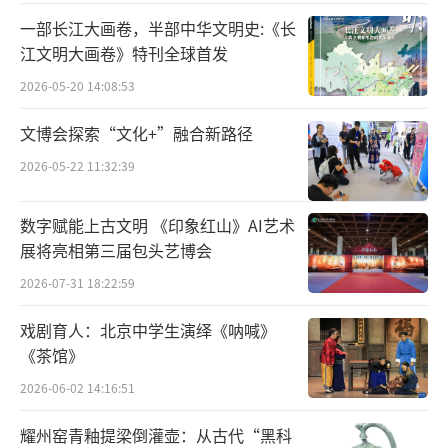
意的是，无论是人物塑造还是舞台呈现，排演
一部长江大画卷，半部中华文明史:《长
外国作品要京剧化而不要外国化，不能离开京
江文明大画卷》特刊全球首发
剧本体，成为蹩脚的西洋歌剧。
2026-05-20 14:08:53
改编外国作品到底“有没有戏”？四川省
文博会探索“文化+”融合新路径
戏剧家协会名誉主席、研究员廖全京介绍了相
2026-05-22 11:32:39
关经验。据他透露，知名编剧徐棻根据奥尼尔
的话剧《榆树下的欲望》改编的川剧《欲海狂
数字赋能上古文明 《印象红山》AI艺术
潮》和魏明伦根据普契尼的歌剧《图兰朵》改
展将亮相第三届包头艺博会
编的川剧《中国公主杜兰朵》，为后来者积累
2026-07-31 18:22:59
了一些改编外国作品的经验。
戏剧育人：北京中学生演绎《呐喊》
《茶馆》
“首先是要寻找共生因子。”廖全京表
示，中外文化之间存在一些彼此影响、相互认
2026-06-02 14:16:51
同的共生因子，发现并研究这些共生因子是所
耀州窑青釉提梁倒灌壶：从古代“黑科