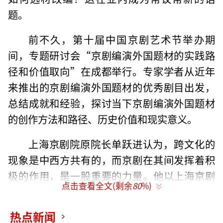
题。
前不久，第十届中国京剧艺术节举办期
间，专题研讨会“京剧编演外国题材的实践路
径和价值取向”在成都举行。专家学者从近年
来推出的京剧编演外国题材的优秀剧目出发，
总结成就和经验，探讨当下京剧编演外国题材
的创作方法和路径、历史价值和现实意义。
上海京剧院原院长单跃进认为，跨文化的
现象是中西方共有的，而京剧在其间发挥着积
极的作用，是一股重要的力量。他以上海京剧
点击查看全文(剩余
80
%)
院在2004年和2010年创排的《王子复仇记》为
例，讲述如何利用西方题材向西方世界介绍中
热点新闻