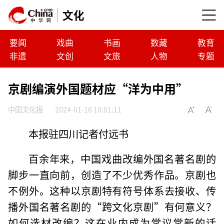
文化
要闻
戏曲
书画
数藏
教育
非遗
文创
文旅
人物
专题
京剧编演外国题材应“洋为中用”
中国文化报
2024-01-16 10:01:11
本报驻四川记者付远书
百余年来，中国戏曲改编外国名著名剧的
脚步一直向前，创造了不少优秀作品。京剧也
不例外。这种以京剧特有符号体系去接收、传
播外国名著名剧的“跨文化京剧”有何意义？
如何选材改编？这在业内成为常议常新的话