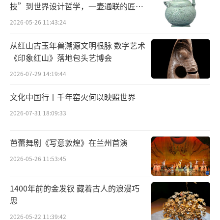
有改编创作不可忽视的前提条件，而强化川剧
技”到世界设计哲学，一壶通联的匠心
精神也是重要一环，具体表现为，要充分发扬
宇宙
2026-05-26 11:43:24
川剧的悲剧喜演的乐天传统，充分运用载歌载
从红山古玉年兽溯源文明根脉 数字艺术
舞的川剧手段和灵活多变的舞台调度。
《印象红山》落地包头艺博会
关于选材，中国艺术研究院研究员、梅兰
2026-07-29 14:19:44
芳纪念馆原馆长秦华生也颇有研究。他以京剧
文化中国行丨千年窑火何以映照世界
《摩登伽女》《吝啬鬼》为例分析认为，京剧
2026-07-31 18:09:33
编演外国题材戏，选材是关键。据他介绍，
《摩登伽女》中，尚小云在剧中跳“英格兰女
芭蕾舞剧《写意敦煌》在兰州首演
儿舞”让观众耳目一新；《吝啬鬼》安排了大
2026-05-26 11:53:45
量的丑角唱腔和核心唱段，全面展现了京剧丑
行的表演特色，让观众忍俊不禁，现场效果极
1400年前的金发钗 藏着古人的浪漫巧
好。
思
2026-05-22 11:39:42